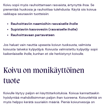
Koivu sopii myös rauhoittamaan rasvaista, ärtynyttä ihoa. Se
pienentää huokosia ja rauhoittaa tulehdusta. Käytä siis koivua
vaikkapa seuraaviin tuotteisiin:
Rauhoittaviin naamioihin rasvaiselle iholle
Supistaviin kasvovesiin (rasvaiselle iholle)
Rauhoittavaan partaveteen
Jos haluat vain nauttia upeasta koivun tuoksusta, valmista
koivusta talveksi kylpyöljyä. Koivusta valmistettu kylpyöljy sopii
kaikenlaiselle iholle, kunhan et ole herkistynyt koivulle.
Koivu on monikäyttöinen
tuote
Koivulle löytyy paljon eri käyttötarkoituksia. Koivua kannattaakin
hyödyntää mahdollisimman paljon ihan tuoreena. Koivunlehtiä on
myös helppo kerätä suuriakin määriä. Pieniä koivunvesoja on