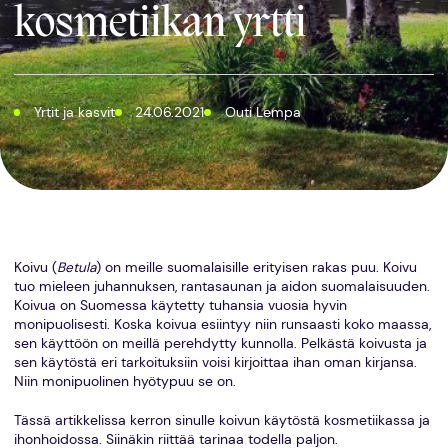
kosmetiikan yrtti
Yrtit ja kasvit
24.06.2021
Outi Lempa
Koivu (
Betula
) on meille suomalaisille erityisen rakas puu. Koivu
tuo mieleen juhannuksen, rantasaunan ja aidon suomalaisuuden.
Koivua on Suomessa käytetty tuhansia vuosia hyvin
monipuolisesti. Koska koivua esiintyy niin runsaasti koko maassa,
sen käyttöön on meillä perehdytty kunnolla. Pelkästä koivusta ja
sen käytöstä eri tarkoituksiin voisi kirjoittaa ihan oman kirjansa.
Niin monipuolinen hyötypuu se on.
Tässä artikkelissa kerron sinulle koivun käytöstä kosmetiikassa ja
ihonhoidossa. Siinäkin riittää tarinaa todella paljon.