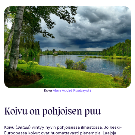
Kuva
Alain Audet
Pixabaystä
Koivu on pohjoisen puu
Koivu (
Betula
) viihtyy hyvin pohjoisessa ilmastossa. Jo Keski-
Euroopassa koivut ovat huomattavasti pienempiä. Laajoja