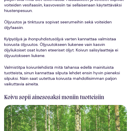
voiteiden vesifaasiin, kasvovesiin tai sellaisenaan käytettäväksi
hiustenpesuun.
Öljyuutos ja tinktuura sopivat seerumeihin sekä voiteiden
öljyfaasiin.
Kylpyöljyä ja ihonpuhdistusöljyä varten kannattaa valmistaa
koivusta öljyuutos. Öljyuutokseen liukenee vain kasvin
öljyliukoiset osat kuten eteeriset öljyt. Koivun salisylaatteja ei
öljyuutokseen liukene.
Valmistitpa koivunlehdistä mitä tahansa edellä mainituista
tuotteista, sinun kannattaa silputa lehdet ensin hyvin pieneksi
silpuksi. Näin saat uutettua koivusta mahdollisimman paljon
vaikuttavia aineita.
Koivu sopii ainesosaksi moniin tuotteisiin