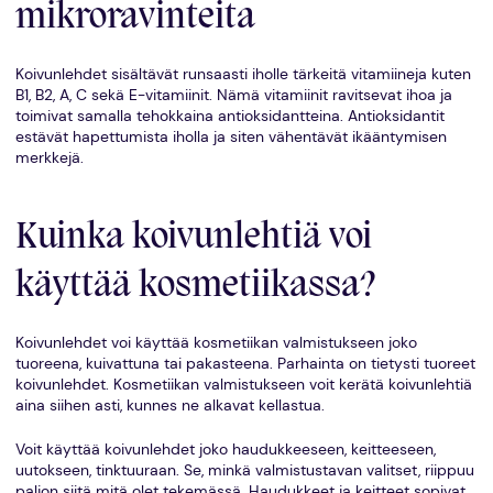
mikroravinteita
Koivunlehdet sisältävät runsaasti iholle tärkeitä vitamiineja kuten
B1, B2, A, C sekä E-vitamiinit. Nämä vitamiinit ravitsevat ihoa ja
toimivat samalla tehokkaina antioksidantteina. Antioksidantit
estävät hapettumista iholla ja siten vähentävät ikääntymisen
merkkejä.
Kuinka koivunlehtiä voi
käyttää kosmetiikassa?
Koivunlehdet voi käyttää kosmetiikan valmistukseen joko
tuoreena, kuivattuna tai pakasteena. Parhainta on tietysti tuoreet
koivunlehdet. Kosmetiikan valmistukseen voit kerätä koivunlehtiä
aina siihen asti, kunnes ne alkavat kellastua.
Voit käyttää koivunlehdet joko haudukkeeseen, keitteeseen,
uutokseen, tinktuuraan. Se, minkä valmistustavan valitset, riippuu
paljon siitä mitä olet tekemässä. Haudukkeet ja keitteet sopivat