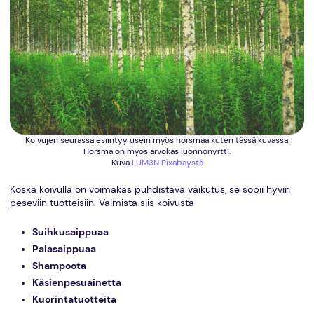
Koivujen seurassa esiintyy usein myös horsmaa kuten tässä kuvassa.
Horsma on myös arvokas luonnonyrtti.
Kuva
LUM3N
Pixabaystä
Koska koivulla on voimakas puhdistava vaikutus, se sopii hyvin
peseviin tuotteisiin. Valmista siis koivusta
Suihkusaippuaa
Palasaippuaa
Shampoota
Käsienpesuainetta
Kuorintatuotteita