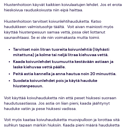
Hiustenhoitoon käyvät kaikkien koivulaatujen lehdet. Jos et erota
hieskoivua rauduskoivusta niin eipä haittaa.
Hiustenhoitoon tarvitset koivunlehtihauduketta. Katso
haudukkeen valmistusohje täältä. Voit aivan mainiosti myös
käyttää hiustenpesuun samaa vettä, jossa olet liottanut
saunavihtaasi. Se ei ole niin voimakasta mutta toimii.
Tarvitset noin litran tuoreita koivunlehtiä (löyhästi
mitattuna) ja kolme tai neljä litraa kiehuvaa vettä.
Kaada koivunlehdet kuumuutta kestävään astiaan ja
laske kiehuvaa vettä päälle.
Peitä astia kannella ja anna hautua noin 20 minuuttia.
Suodata koivunlehdet pois ja käytä hauduke
hiustenpesuun.
Voit käyttää koivuhauduketta niin että peset hiuksesi suoraan
haudutusastiassa. Jos astia on liian pieni, kaada jäähtynyt
hauduke vatiin ja pese hiuksesi vadissa.
Voit myös kaataa koivuhauduketta muovipulloon ja lorottaa sitä
suihkun tapaan märkiin hiuksiin. Kaada pieni määrä hauduketta