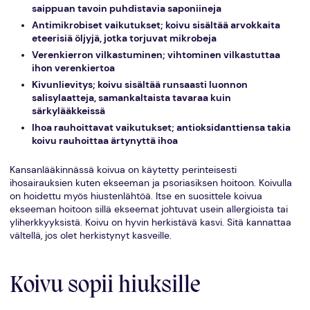
saippuan tavoin puhdistavia saponiineja
Antimikrobiset vaikutukset; koivu sisältää arvokkaita
eteerisiä öljyjä, jotka torjuvat mikrobeja
Verenkierron vilkastuminen; vihtominen vilkastuttaa
ihon verenkiertoa
Kivunlievitys; koivu sisältää runsaasti luonnon
salisylaatteja, samankaltaista tavaraa kuin
särkylääkkeissä
Ihoa rauhoittavat vaikutukset; antioksidanttiensa takia
koivu rauhoittaa ärtynyttä ihoa
Kansanlääkinnässä koivua on käytetty perinteisesti
ihosairauksien kuten ekseeman ja psoriasiksen hoitoon. Koivulla
on hoidettu myös hiustenlähtöä. Itse en suosittele koivua
ekseeman hoitoon sillä ekseemat johtuvat usein allergioista tai
yliherkkyyksistä. Koivu on hyvin herkistävä kasvi. Sitä kannattaa
vältellä, jos olet herkistynyt kasveille.
Koivu sopii hiuksille