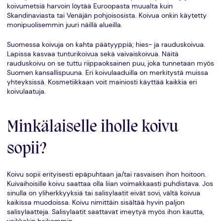
koivumetsiä harvoin löytää Euroopasta muualta kuin
Skandinaviasta tai Venäjän pohjoisosista. Koivua onkin käytetty
monipuolisemmin juuri näillä alueilla.
Suomessa koivuja on kahta päätyyppiä; hies- ja rauduskoivua.
Lapissa kasvaa tunturikoivua sekä vaivaiskoivua. Näitä
rauduskoivu on se tuttu riippaoksainen puu, joka tunnetaan myös
Suomen kansallispuuna. Eri koivulaaduilla on merkitystä muissa
yhteyksissä. Kosmetiikkaan voit mainiosti käyttää kaikkia eri
koivulaatuja.
Minkälaiselle iholle koivu
sopii?
Koivu sopii erityisesti epäpuhtaan ja/tai rasvaisen ihon hoitoon.
Kuivaihoisille koivu saattaa olla liian voimakkaasti puhdistava. Jos
sinulla on yliherkkyyksiä tai salisylaatit eivät sovi, vältä koivua
kaikissa muodoissa. Koivu nimittäin sisältää hyvin paljon
salisylaatteja. Salisylaatit saattavat imeytyä myös ihon kautta,