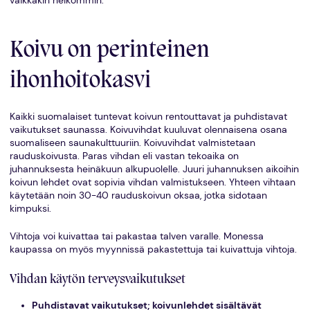
vaikkakin heikommin.
Koivu on perinteinen
ihonhoitokasvi
Kaikki suomalaiset tuntevat koivun rentouttavat ja puhdistavat
vaikutukset saunassa. Koivuvihdat kuuluvat olennaisena osana
suomaliseen saunakulttuuriin. Koivuvihdat valmistetaan
rauduskoivusta. Paras vihdan eli vastan tekoaika on
juhannuksesta heinäkuun alkupuolelle. Juuri juhannuksen aikoihin
koivun lehdet ovat sopivia vihdan valmistukseen. Yhteen vihtaan
käytetään noin 30-40 rauduskoivun oksaa, jotka sidotaan
kimpuksi.
Vihtoja voi kuivattaa tai pakastaa talven varalle. Monessa
kaupassa on myös myynnissä pakastettuja tai kuivattuja vihtoja.
Vihdan käytön terveysvaikutukset
Puhdistavat vaikutukset; koivunlehdet sisältävät