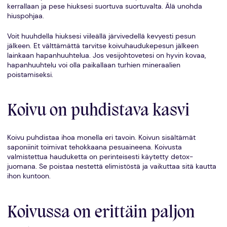
kerrallaan ja pese hiuksesi suortuva suortuvalta. Älä unohda
hiuspohjaa.
Voit huuhdella hiuksesi viileällä järvivedellä kevyesti pesun
jälkeen. Et välttämättä tarvitse koivuhaudukepesun jälkeen
lainkaan hapanhuuhtelua. Jos vesijohtovetesi on hyvin kovaa,
hapanhuuhtelu voi olla paikallaan turhien mineraalien
poistamiseksi.
Koivu on puhdistava kasvi
Koivu puhdistaa ihoa monella eri tavoin. Koivun sisältämät
saponiinit toimivat tehokkaana pesuaineena. Koivusta
valmistettua hauduketta on perinteisesti käytetty detox-
juomana. Se poistaa nestettä elimistöstä ja vaikuttaa sitä kautta
ihon kuntoon.
Koivussa on erittäin paljon