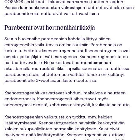
COSMOS sertifikaatit takaavat varmimmin tuotteen laadun.
Pienien luonnonkosmetiikan valmistajien tuotteet ovat aika usein
parabeenittomia mutta eivät valitettavasti aina.
Parabeenit ovat hormonihäirikköjä
Suurin huolenaihe parabeenien kohdalla liittyy niiden
estrogeeneihin vaikuttaviin ominaisuuksiin. Parabeeneja on
luokiteltu heikoiksi ksenoestrogeeneiksi. Ksenoestrogeenit ovat
aineita, jotka jäljittelevät estrogeenia. Ksenoestrogeeneista on
haittaa terveydelle. Ne sekoittavat hormonitoiminnan
aikaistamalla murrosikää. Siksi lapsille suunnatuissa tuotteissa
parabeeneja tulisi ehdottomasti välttää. Tanska on kieltänyt
parabeenit alle 3-vuotiaiden lasten tuotteissa.
Ksenoestrogeenit kasvattavat kohdun limakalvoa aiheuttaen
endometroosia. Ksenoestrogeenit aiheuttavat myös
adenomyoosi nimistä, kohdussa esiintyvää, kivuliasta sairautta.
Ksenoestrogeenien vaikutusta on tutkittu mm. kalojen
lisääntymisessä. Ksenoestrogeenien havaittiin keskeyttävän
kalojen sukupuolielinten normaalin kehityksen. Kalat eivät
pystyneet enää lisääntymään. Ksenoestrogeenit vaikuttavat