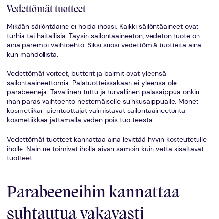
Vedettömät tuotteet
Mikään säilöntäaine ei hoida ihoasi. Kaikki säilöntäaineet ovat
turhia tai haitallisia. Täysin säilöntäaineeton, vedetön tuote on
aina parempi vaihtoehto. Siksi suosi vedettömiä tuotteita aina
kun mahdollista.
Vedettömät voiteet, butterit ja balmit ovat yleensä
säilöntäaineettomia. Palatuotteissakaan ei yleensä ole
parabeeneja. Tavallinen tuttu ja turvallinen palasaippua onkin
ihan paras vaihtoehto nestemäiselle suihkusaippualle. Monet
kosmetiikan pientuottajat valmistavat säilöntäaineetonta
kosmetiikkaa jättämällä veden pois tuotteesta.
Vedettömät tuotteet kannattaa aina levittää hyvin kosteutetulle
iholle. Näin ne toimivat iholla aivan samoin kuin vettä sisältävät
tuotteet.
Parabeeneihin kannattaa
suhtautua vakavasti