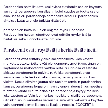
Parabeenien haitallisuutta koskevissa tutkimuksissa on käytetty
vain yhtä parabeenia kerrallaan. Todellisuudessa tuotteissa on
aina useita eri parabeeneja samanaikaisesti. Eri parabeenien
yhteisvaikutusta ei ole tutkittu riittävästi.
parabeenien haitallisuus on onglma myös luonnossa.
Parabeenien hajoamistuotteet ovat erittäin myrkyllisiä ja
haitallisia sekä luonnolle että ihmisille.
Parabeenit ovat ärsyttäviä ja herkistäviä aineita
Parabeenit ovat erittäin yleisiä säilöntäaineita. Jos käytät
markettituotteita, jotka eivät ole luonnonkosmetiikkaa, sinun on
käytännössä mahdotonta välttyä niiltä. Suurin osa väestöstä
altistuu parabeeneille päivittäin. Vaikka parabeenit eivät
varsinaisesti ole herkästi allergisoivia, herkistyminen on hyvin
yleistä. Koska elimistö joutuu niin usein tekemisiin parabeenien
kanssa, parabeeniallergia on hyvin yleinen. Yleensä kosmeettisen
tuotteen vaihto ei auta asiaa sillä parabeeneja löytyy melkein
joka tuotteesta. Vain luonnonkosmetiikka ei sisällä parabeeneja.
Silloinkin sinun kannattaa varmistua siitä, että valmistaja käyttää
vain luonnonkosmetiikassa sallittuja ainesosia. ECOCERT ja