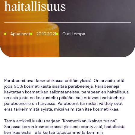
haitallisuus
Apuaineet
20.10.2021
Outi Lempa
Parabeenit ovat kosmetiikassa erittäin yleisiä. On arvioitu, että
jopa 90% kosmetiikasta sisältää parabeeneja. Parabeeneja
käytetään kosmetiikan säilöntäaneissa. parabeenien haitallisuus
on asia josta on keskusteltu pitkään. Valitettavasti vaihtoehtoja
parabeeneille on harvassa. Parabeenit tai niiden välttely ovat
eräs tärkeimmistä syistä, miksi valmistan itse kosmetiikkaa.
Tämä artikkeli kuuluu sarjaan ”Kosmetiikan likainen tusina”.
Sarjassa kerron kosmetiikassa yleisesti esiintyvistä, haitallisista
kemikaaleista. Tällä kertaa tutustumme tarkemmin