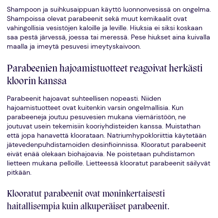
Shampoon ja suihkusaippuan käyttö luonnonvesissä on ongelma.
Shampoissa olevat parabeenit sekä muut kemikaalit ovat
vahingollisia vesistöjen kaloille ja leville. Hiuksia ei siksi koskaan
saa pestä järvessä, joessa tai meressä. Pese hiukset aina kuivalla
maalla ja imeytä pesuvesi imeytyskaivoon.
Parabeenien hajoamistuotteet reagoivat herkästi
kloorin kanssa
Parabeenit hajoavat suhteellisen nopeasti. Niiden
hajoamistuotteet ovat kuitenkin varsin ongelmallisia. Kun
parabeeneja joutuu pesuvesien mukana viemäristöön, ne
joutuvat usein tekemisiin kooriyhdisteiden kanssa. Muistathan
että jopa hanavettä kloorataan. Natriumhypokloriittia käytetään
jätevedenpuhdistamoiden desinfioinnissa. Klooratut parabeenit
eivät enää olekaan biohajoavia. Ne poistetaan puhdistamon
lietteen mukana pelloille. Lietteessä klooratut parabeenit säilyvät
pitkään.
Klooratut parabeenit ovat moninkertaisesti
haitallisempia kuin alkuperäiset parabeenit.