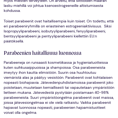
myös miesten terveyteen. On arveltu, että siittiöiden määrän
lasku miehillä voi johtua ksenoestrogeeneille altistumisesta
kohdussa.
Toiset parabeenit ovat haitallisempia kuin toiset. On todettu, että
eri parabeeniryhmillä on eriasteinen estrogeeniaktiivisuus. Siksi
Isopropyyliparabeeni, isobutyyliparabeeni, fenyyliparabeeni,
bentsyyliparabeeni ja pentyyliparabeeni kiellettiin EU:n
päätöksellä.
Parabeenien haitallisuus luonnossa
Parabeeneja on runsaasti kosmetiikassa ja hygieniatuotteissa
kuten suihkusaippuoissa ja shampoissa. Osa parabeeneista
imeytyy ihon kautta elimistöön. Suurin osa huuhtoutuu
viemäristä alas ja päätyy vesistöön. Parabeenit ovat kohtalaisen
nopeasti biohajoavia. Jätevedenpuhdistamoissa parabeenit joko
poistetaan, muutetaan kemiallisesti tai vapautetaan ympäristöön
lietteen mukana. Jätevedestä pystytään poistamaan 40-98%
parabeeneista. Suuri ympäristöongelma parabeenit ovat maissa,
joissa jätevesiongelmaa ei ole vielä ratkaistu. Vaikka parabeenit
hajoavat luonnossa nopeasti, parabeenien hajoamistuotteet
voivat olla ongelma.