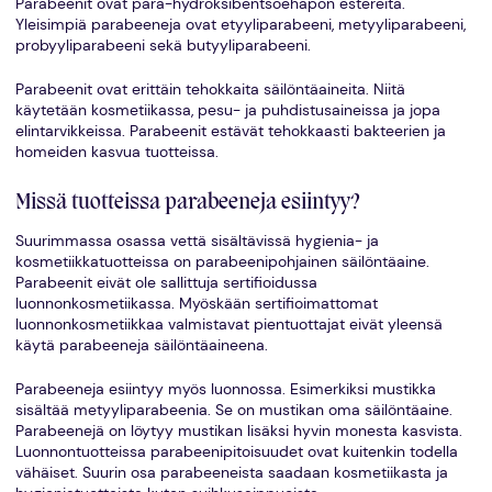
Parabeenit ovat para-hydroksibentsoehapon estereitä.
Yleisimpiä parabeeneja ovat etyyliparabeeni, metyyliparabeeni,
probyyliparabeeni sekä butyyliparabeeni.
Parabeenit ovat erittäin tehokkaita säilöntäaineita. Niitä
käytetään kosmetiikassa, pesu- ja puhdistusaineissa ja jopa
elintarvikkeissa. Parabeenit estävät tehokkaasti bakteerien ja
homeiden kasvua tuotteissa.
Missä tuotteissa parabeeneja esiintyy?
Suurimmassa osassa vettä sisältävissä hygienia- ja
kosmetiikkatuotteissa on parabeenipohjainen säilöntäaine.
Parabeenit eivät ole sallittuja sertifioidussa
luonnonkosmetiikassa. Myöskään sertifioimattomat
luonnonkosmetiikkaa valmistavat pientuottajat eivät yleensä
käytä parabeeneja säilöntäaineena.
Parabeeneja esiintyy myös luonnossa. Esimerkiksi mustikka
sisältää metyyliparabeenia. Se on mustikan oma säilöntäaine.
Parabeenejä on löytyy mustikan lisäksi hyvin monesta kasvista.
Luonnontuotteissa parabeenipitoisuudet ovat kuitenkin todella
vähäiset. Suurin osa parabeeneista saadaan kosmetiikasta ja