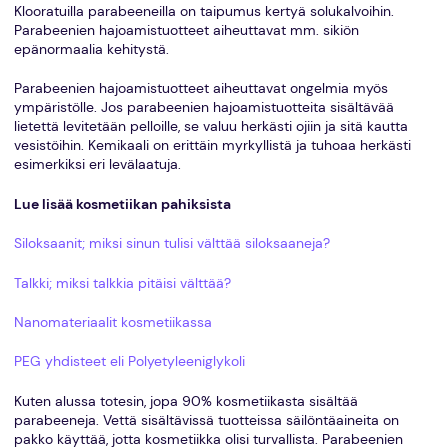
Klooratuilla parabeeneilla on taipumus kertyä solukalvoihin.
Parabeenien hajoamistuotteet aiheuttavat mm. sikiön
epänormaalia kehitystä.
Parabeenien hajoamistuotteet aiheuttavat ongelmia myös
ympäristölle. Jos parabeenien hajoamistuotteita sisältävää
lietettä levitetään pelloille, se valuu herkästi ojiin ja sitä kautta
vesistöihin. Kemikaali on erittäin myrkyllistä ja tuhoaa herkästi
esimerkiksi eri levälaatuja.
Lue lisää kosmetiikan pahiksista
Siloksaanit; miksi sinun tulisi välttää siloksaaneja?
Talkki; miksi talkkia pitäisi välttää?
Nanomateriaalit kosmetiikassa
PEG yhdisteet eli Polyetyleeniglykoli
Kuten alussa totesin, jopa 90% kosmetiikasta sisältää
parabeeneja. Vettä sisältävissä tuotteissa säilöntäaineita on
pakko käyttää, jotta kosmetiikka olisi turvallista. Parabeenien