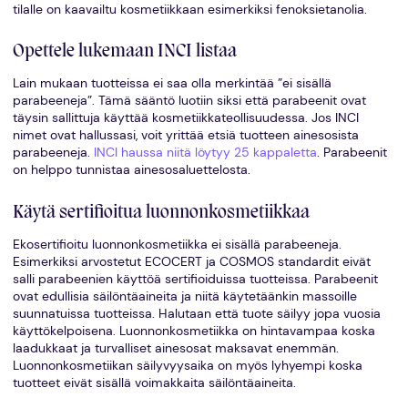
tilalle on kaavailtu kosmetiikkaan esimerkiksi fenoksietanolia.
Opettele lukemaan INCI listaa
Lain mukaan tuotteissa ei saa olla merkintää ”ei sisällä
parabeeneja”. Tämä sääntö luotiin siksi että parabeenit ovat
täysin sallittuja käyttää kosmetiikkateollisuudessa. Jos INCI
nimet ovat hallussasi, voit yrittää etsiä tuotteen ainesosista
parabeeneja.
INCI haussa niitä löytyy 25 kappaletta
. Parabeenit
on helppo tunnistaa ainesosaluettelosta.
Käytä sertifioitua luonnonkosmetiikkaa
Ekosertifioitu luonnonkosmetiikka ei sisällä parabeeneja.
Esimerkiksi arvostetut ECOCERT ja COSMOS standardit eivät
salli parabeenien käyttöä sertifioiduissa tuotteissa. Parabeenit
ovat edullisia säilöntäaineita ja niitä käytetäänkin massoille
suunnatuissa tuotteissa. Halutaan että tuote säilyy jopa vuosia
käyttökelpoisena. Luonnonkosmetiikka on hintavampaa koska
laadukkaat ja turvalliset ainesosat maksavat enemmän.
Luonnonkosmetiikan säilyvyysaika on myös lyhyempi koska
tuotteet eivät sisällä voimakkaita säilöntäaineita.