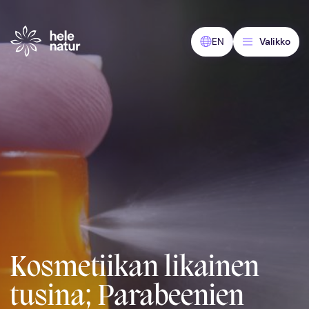
Siirry
sisältöön
EN
Valikko
Kosmetiikan likainen
tusina; Parabeenien