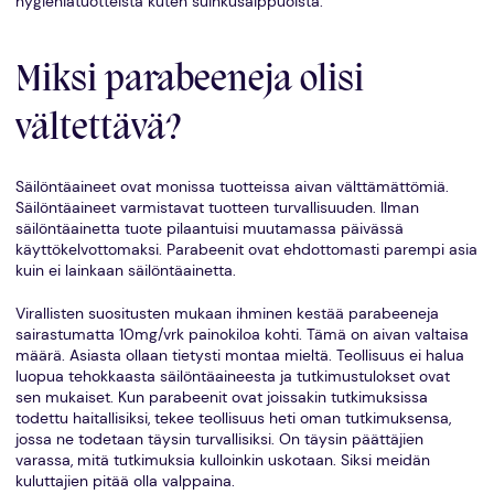
hygieniatuotteista kuten suihkusaippuoista.
Miksi parabeeneja olisi
vältettävä?
Säilöntäaineet ovat monissa tuotteissa aivan välttämättömiä.
Säilöntäaineet varmistavat tuotteen turvallisuuden. Ilman
säilöntäainetta tuote pilaantuisi muutamassa päivässä
käyttökelvottomaksi. Parabeenit ovat ehdottomasti parempi asia
kuin ei lainkaan säilöntäainetta.
Virallisten suositusten mukaan ihminen kestää parabeeneja
sairastumatta 10mg/vrk painokiloa kohti. Tämä on aivan valtaisa
määrä. Asiasta ollaan tietysti montaa mieltä. Teollisuus ei halua
luopua tehokkaasta säilöntäaineesta ja tutkimustulokset ovat
sen mukaiset. Kun parabeenit ovat joissakin tutkimuksissa
todettu haitallisiksi, tekee teollisuus heti oman tutkimuksensa,
jossa ne todetaan täysin turvallisiksi. On täysin päättäjien
varassa, mitä tutkimuksia kulloinkin uskotaan. Siksi meidän
kuluttajien pitää olla valppaina.