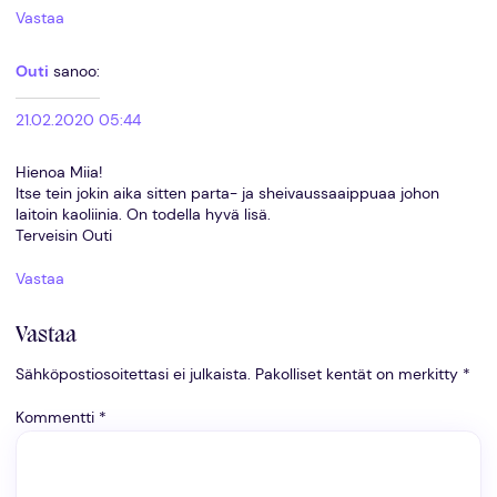
Vastaa
Outi
sanoo:
21.02.2020 05:44
Hienoa Miia!
Itse tein jokin aika sitten parta- ja sheivaussaaippuaa johon
laitoin kaoliinia. On todella hyvä lisä.
Terveisin Outi
Vastaa
Vastaa
Sähköpostiosoitettasi ei julkaista.
Pakolliset kentät on merkitty
*
Kommentti
*