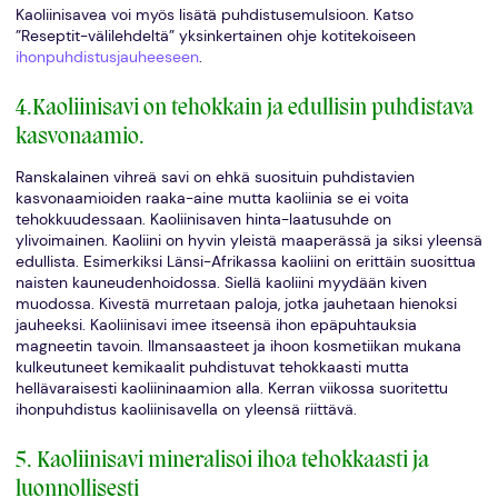
Kaoliinisavea voi myös lisätä puhdistusemulsioon. Katso
”Reseptit-välilehdeltä” yksinkertainen ohje kotitekoiseen
ihonpuhdistusjauheeseen
.
4.Kaoliinisavi on tehokkain ja edullisin puhdistava
kasvonaamio.
Ranskalainen vihreä savi on ehkä suosituin puhdistavien
kasvonaamioiden raaka-aine mutta kaoliinia se ei voita
tehokkuudessaan. Kaoliinisaven hinta-laatusuhde on
ylivoimainen. Kaoliini on hyvin yleistä maaperässä ja siksi yleensä
edullista. Esimerkiksi Länsi-Afrikassa kaoliini on erittäin suosittua
naisten kauneudenhoidossa. Siellä kaoliini myydään kiven
muodossa. Kivestä murretaan paloja, jotka jauhetaan hienoksi
jauheeksi. Kaoliinisavi imee itseensä ihon epäpuhtauksia
magneetin tavoin. Ilmansaasteet ja ihoon kosmetiikan mukana
kulkeutuneet kemikaalit puhdistuvat tehokkaasti mutta
hellävaraisesti kaoliininaamion alla. Kerran viikossa suoritettu
ihonpuhdistus kaoliinisavella on yleensä riittävä.
5. Kaoliinisavi mineralisoi ihoa tehokkaasti ja
luonnollisesti