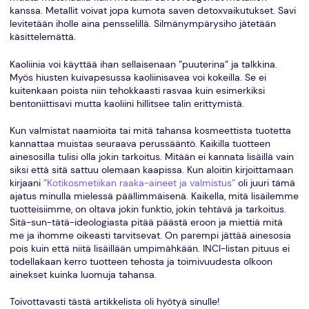
kanssa. Metallit voivat jopa kumota saven detoxvaikutukset. Savi
levitetään iholle aina pensselillä. Silmänympärysiho jätetään
käsittelemättä.
Kaoliinia voi käyttää ihan sellaisenaan ”puuterina” ja talkkina.
Myös hiusten kuivapesussa kaoliinisavea voi kokeilla. Se ei
kuitenkaan poista niin tehokkaasti rasvaa kuin esimerkiksi
bentoniittisavi mutta kaoliini hillitsee talin erittymistä.
Kun valmistat naamioita tai mitä tahansa kosmeettista tuotetta
kannattaa muistaa seuraava perussääntö. Kaikilla tuotteen
ainesosilla tulisi olla jokin tarkoitus. Mitään ei kannata lisäillä vain
siksi että sitä sattuu olemaan kaapissa. Kun aloitin kirjoittamaan
kirjaani
”Kotikosmetiikan raaka-aineet ja valmistus”
oli juuri tämä
ajatus minulla mielessä päällimmäisenä. Kaikella, mitä lisäilemme
tuotteisiimme, on oltava jokin funktio, jokin tehtävä ja tarkoitus.
Sitä-sun-tätä-ideologiasta pitää päästä eroon ja miettiä mitä
me ja ihomme oikeasti tarvitsevat. On parempi jättää ainesosia
pois kuin että niitä lisäillään umpimähkään. INCI-listan pituus ei
todellakaan kerro tuotteen tehosta ja toimivuudesta olkoon
ainekset kuinka luomuja tahansa.
Toivottavasti tästä artikkelista oli hyötyä sinulle!