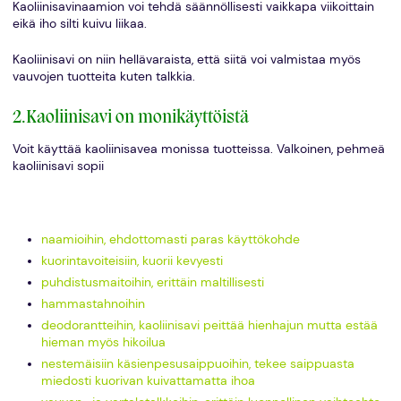
Kaoliinisavinaamion voi tehdä säännöllisesti vaikkapa viikoittain
eikä iho silti kuivu liikaa.
Kaoliinisavi on niin hellävaraista, että siitä voi valmistaa myös
vauvojen tuotteita kuten talkkia.
2.Kaoliinisavi on monikäyttöistä
Voit käyttää kaoliinisavea monissa tuotteissa. Valkoinen, pehmeä
kaoliinisavi sopii
naamioihin, ehdottomasti paras käyttökohde
kuorintavoiteisiin, kuorii kevyesti
puhdistusmaitoihin, erittäin maltillisesti
hammastahnoihin
deodorantteihin, kaoliinisavi peittää hienhajun mutta estää
hieman myös hikoilua
nestemäisiin käsienpesusaippuoihin, tekee saippuasta
miedosti kuorivan kuivattamatta ihoa