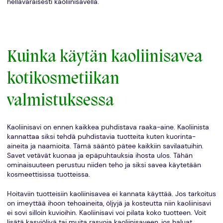
hellävaraisesti kaoliinisavella.
Kuinka käytän kaoliinisavea
kotikosmetiikan
valmistuksessa
Kaoliinisavi on ennen kaikkea puhdistava raaka-aine. Kaoliinista
kannattaa siksi tehdä puhdistavia tuotteita kuten kuorinta-
aineita ja naamioita. Tämä sääntö pätee kaikkiin savilaatuihin.
Savet vetävät kuonaa ja epäpuhtauksia ihosta ulos. Tähän
ominaisuuteen perustuu niiden teho ja siksi savea käytetään
kosmeettisissa tuotteissa.
Hoitaviin tuotteisiin kaoliinisavea ei kannata käyttää. Jos tarkoitus
on imeyttää ihoon tehoaineita, öljyjä ja kosteutta niin kaoliinisavi
ei sovi silloin kuvioihin. Kaoliinisavi voi pilata koko tuotteen. Voit
lisätä kasviöljyä tai muita rasvoja kaoliinisaveen, jos haluat