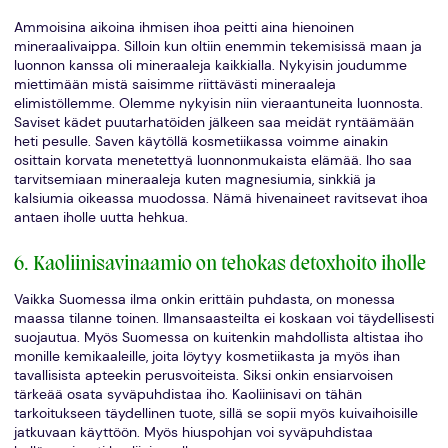
Ammoisina aikoina ihmisen ihoa peitti aina hienoinen
mineraalivaippa. Silloin kun oltiin enemmin tekemisissä maan ja
luonnon kanssa oli mineraaleja kaikkialla. Nykyisin joudumme
miettimään mistä saisimme riittävästi mineraaleja
elimistöllemme. Olemme nykyisin niin vieraantuneita luonnosta.
Saviset kädet puutarhatöiden jälkeen saa meidät ryntäämään
heti pesulle. Saven käytöllä kosmetiikassa voimme ainakin
osittain korvata menetettyä luonnonmukaista elämää. Iho saa
tarvitsemiaan mineraaleja kuten magnesiumia, sinkkiä ja
kalsiumia oikeassa muodossa. Nämä hivenaineet ravitsevat ihoa
antaen iholle uutta hehkua.
6. Kaoliinisavinaamio on tehokas detoxhoito iholle
Vaikka Suomessa ilma onkin erittäin puhdasta, on monessa
maassa tilanne toinen. Ilmansaasteilta ei koskaan voi täydellisesti
suojautua. Myös Suomessa on kuitenkin mahdollista altistaa iho
monille kemikaaleille, joita löytyy kosmetiikasta ja myös ihan
tavallisista apteekin perusvoiteista. Siksi onkin ensiarvoisen
tärkeää osata syväpuhdistaa iho. Kaoliinisavi on tähän
tarkoitukseen täydellinen tuote, sillä se sopii myös kuivaihoisille
jatkuvaan käyttöön. Myös hiuspohjan voi syväpuhdistaa