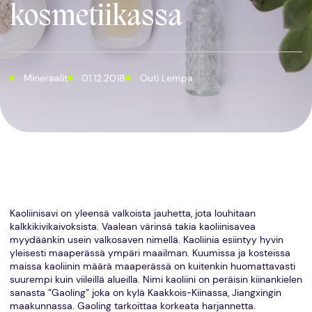
kosmetiikassa
Mineraalit
01.12.2018
Outi Lempa
Kaoliinisavi on yleensä valkoista jauhetta, jota louhitaan
kalkkikivikaivoksista. Vaalean värinsä takia kaoliinisavea
myydäänkin usein valkosaven nimellä. Kaoliinia esiintyy hyvin
yleisesti maaperässä ympäri maailman. Kuumissa ja kosteissa
maissa kaoliinin määrä maaperässä on kuitenkin huomattavasti
suurempi kuin viileillä alueilla. Nimi kaoliini on peräisin kiinankielen
sanasta ”Gaoling” joka on kylä Kaakkois-Kiinassa, Jiangxingin
maakunnassa. Gaoling tarkoittaa korkeata harjannetta.