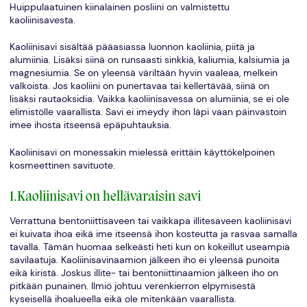
Huippulaatuinen kiinalainen posliini on valmistettu
kaoliinisavesta.
Kaoliinisavi sisältää pääasiassa luonnon kaoliinia, piitä ja
alumiinia. Lisäksi siinä on runsaasti sinkkiä, kaliumia, kalsiumia ja
magnesiumia. Se on yleensä väriltään hyvin vaaleaa, melkein
valkoista. Jos kaoliini on punertavaa tai kellertävää, siinä on
lisäksi rautaoksidia. Vaikka kaoliinisavessa on alumiinia, se ei ole
elimistölle vaarallista. Savi ei imeydy ihon läpi vaan päinvastoin
imee ihosta itseensä epäpuhtauksia.
Kaoliinisavi on monessakin mielessä erittäin käyttökelpoinen
kosmeettinen savituote.
1.Kaoliinisavi on hellävaraisin savi
Verrattuna bentoniittisaveen tai vaikkapa illitesaveen kaoliinisavi
ei kuivata ihoa eikä ime itseensä ihon kosteutta ja rasvaa samalla
tavalla. Tämän huomaa selkeästi heti kun on kokeillut useampia
savilaatuja. Kaoliinisavinaamion jälkeen iho ei yleensä punoita
eikä kiristä. Joskus illite- tai bentoniittinaamion jälkeen iho on
pitkään punainen. Ilmiö johtuu verenkierron elpymisestä
kyseisellä ihoalueella eikä ole mitenkään vaarallista.