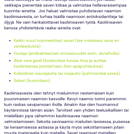
vaikkapa pienentää saven kitkaa ja valmistaa hellävaraisempaa
kuorinta-ainetta. Jos haluat valmistaa puhdistavan naamion
kaoliinisavesta, on turhaa lisäillä naamioon antioksidantteja tai
öljyjä. Ne vain hankaloittavat kaoliinisaven työtä. Kaoliinisaven
kanssa yhdistettäviä raaka-aineita ovat
Kaikki muut kosmeettiset savet (tee mieleisesi seos eri
savilaaduista)
Hunaja (antibakteeriset ominaisuudet esim. akneiholla)
Aloe vera geeli (kosteuttaa kuivaa ihoa ja auttaa
kaoliinisavea poistamaan ihon epäpuhtauksia)
Kolloidinen kaurajauhe tai riisijauho (pehmentää savea)
Sokeri (kuorintaan)
Kaoliinisavesta olen tehnyt mieluimmin nestemäisen kuin
puuromaisen naamion kasvoille. Kevyt naamio toimii paremmin
kuin raskas savipanssari iholla. Ainakin itse olen huomannut
käytännössä tämän asian. Tarvitset vain yhden teelusikallisen tai
mielellään jopa vähemmin kaoliinisavea naamion
valmistamiseen. Sekoita savinaamio mieluiten lasisessa, puisessa
tai keraamisessa astiassa ja käytä myös sekoittamiseen jotain
muuta materiaalia kuin metallia. Savet reagoivat metallien