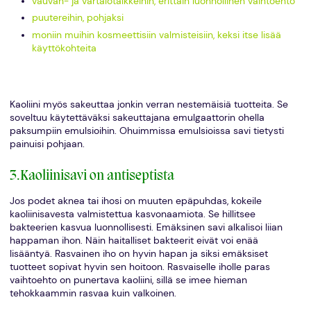
vauvan- ja vartalotalkkeihin, erittäin luonnollinen vaihtoehto
puutereihin, pohjaksi
moniin muihin kosmeettisiin valmisteisiin, keksi itse lisää
käyttökohteita
Kaoliini myös sakeuttaa jonkin verran nestemäisiä tuotteita. Se
soveltuu käytettäväksi sakeuttajana emulgaattorin ohella
paksumpiin emulsioihin. Ohuimmissa emulsioissa savi tietysti
painuisi pohjaan.
3.Kaoliinisavi on antiseptista
Jos podet aknea tai ihosi on muuten epäpuhdas, kokeile
kaoliinisavesta valmistettua kasvonaamiota. Se hillitsee
bakteerien kasvua luonnollisesti. Emäksinen savi alkalisoi liian
happaman ihon. Näin haitalliset bakteerit eivät voi enää
lisääntyä. Rasvainen iho on hyvin hapan ja siksi emäksiset
tuotteet sopivat hyvin sen hoitoon. Rasvaiselle iholle paras
vaihtoehto on punertava kaoliini, sillä se imee hieman
tehokkaammin rasvaa kuin valkoinen.