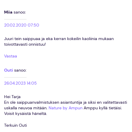
Miia
sanoo:
20.02.2020 07:50
Juuri tein saippuaa ja eka kerran kokeilin kaoliinia mukaan
toivottavasti onnistuu!
Vastaa
Outi
sanoo:
26.04.2023 14:05
Hei Tarja
En ole saippuanvalmistuksen asiantuntija ja siksi en valitettavasti
uskalla neuvoa mitään.
Nature by Ampun
Amppu kyllä tietäisi.
Voisit kysäistä häneltä.
Terkuin Outi