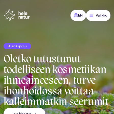
Siirry
sisältöön
EN
Valikko
Uusin kirjoitus
Oletko tutustunut
todelliseen kosmetiikan
ihmeaineeseen, turve
ihonhoidossa voittaa
kalleimmatkin seerumit
Lue kirjoitus