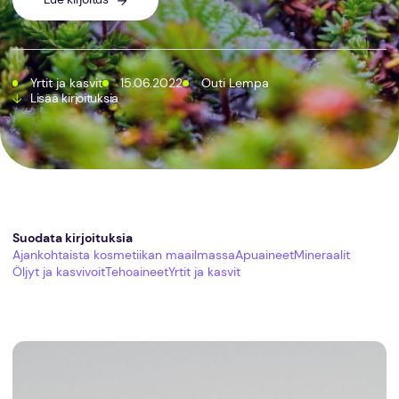
Yrtit ja kasvit
15.06.2022
Outi Lempa
Lisää kirjoituksia
Suodata kirjoituksia
Ajankohtaista kosmetiikan maailmassa
Apuaineet
Mineraalit
Öljyt ja kasvivoit
Tehoaineet
Yrtit ja kasvit