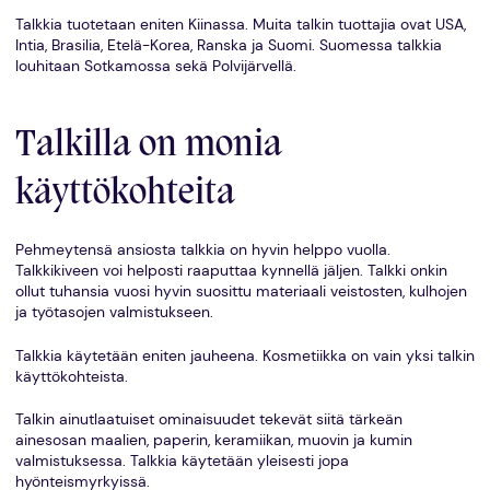
Talkkia tuotetaan eniten Kiinassa. Muita talkin tuottajia ovat USA,
Intia, Brasilia, Etelä-Korea, Ranska ja Suomi. Suomessa talkkia
louhitaan Sotkamossa sekä Polvijärvellä.
Talkilla on monia
käyttökohteita
Pehmeytensä ansiosta talkkia on hyvin helppo vuolla.
Talkkikiveen voi helposti raaputtaa kynnellä jäljen. Talkki onkin
ollut tuhansia vuosi hyvin suosittu materiaali veistosten, kulhojen
ja työtasojen valmistukseen.
Talkkia käytetään eniten jauheena. Kosmetiikka on vain yksi talkin
käyttökohteista.
Talkin ainutlaatuiset ominaisuudet tekevät siitä tärkeän
ainesosan maalien, paperin, keramiikan, muovin ja kumin
valmistuksessa. Talkkia käytetään yleisesti jopa
hyönteismyrkyissä.