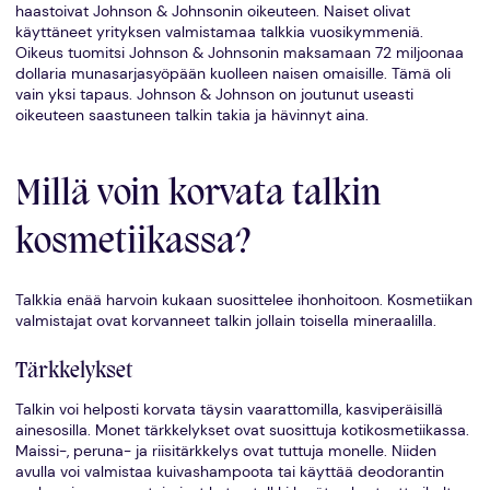
haastoivat Johnson & Johnsonin oikeuteen. Naiset olivat
käyttäneet yrityksen valmistamaa talkkia vuosikymmeniä.
Oikeus tuomitsi Johnson & Johnsonin maksamaan 72 miljoonaa
dollaria munasarjasyöpään kuolleen naisen omaisille. Tämä oli
vain yksi tapaus. Johnson & Johnson on joutunut useasti
oikeuteen saastuneen talkin takia ja hävinnyt aina.
Millä voin korvata talkin
kosmetiikassa?
Talkkia enää harvoin kukaan suosittelee ihonhoitoon. Kosmetiikan
valmistajat ovat korvanneet talkin jollain toisella mineraalilla.
Tärkkelykset
Talkin voi helposti korvata täysin vaarattomilla, kasviperäisillä
ainesosilla. Monet tärkkelykset ovat suosittuja kotikosmetiikassa.
Maissi-, peruna- ja riisitärkkelys ovat tuttuja monelle. Niiden
avulla voi valmistaa kuivashampoota tai käyttää deodorantin