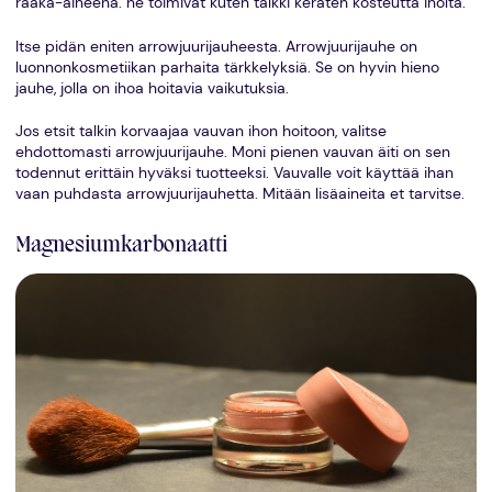
raaka-aineena. ne toimivat kuten talkki keräten kosteutta iholta.
Itse pidän eniten arrowjuurijauheesta. Arrowjuurijauhe on
luonnonkosmetiikan parhaita tärkkelyksiä. Se on hyvin hieno
jauhe, jolla on ihoa hoitavia vaikutuksia.
Jos etsit talkin korvaajaa vauvan ihon hoitoon, valitse
ehdottomasti arrowjuurijauhe. Moni pienen vauvan äiti on sen
todennut erittäin hyväksi tuotteeksi. Vauvalle voit käyttää ihan
vaan puhdasta arrowjuurijauhetta. Mitään lisäaineita et tarvitse.
Magnesiumkarbonaatti