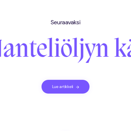
Seuraavaksi
anteliöljyn k
Lue artikkeli