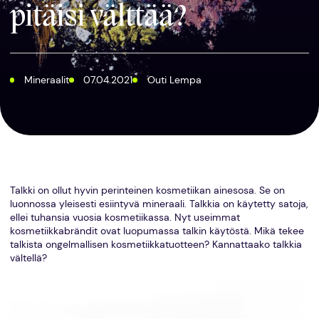
pitäisi välttää?
Mineraalit
07.04.2021
Outi Lempa
Talkki on ollut hyvin perinteinen kosmetiikan ainesosa. Se on
luonnossa yleisesti esiintyvä mineraali. Talkkia on käytetty satoja,
ellei tuhansia vuosia kosmetiikassa. Nyt useimmat
kosmetiikkabrändit ovat luopumassa talkin käytöstä. Mikä tekee
talkista ongelmallisen kosmetiikkatuotteen? Kannattaako talkkia
vältellä?