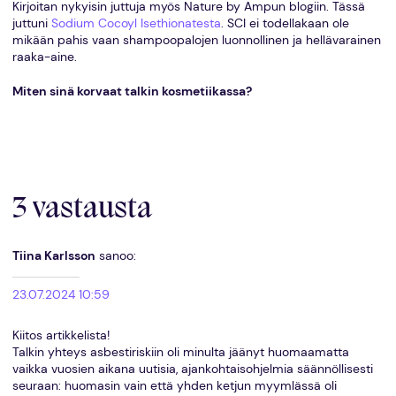
Kirjoitan nykyisin juttuja myös Nature by Ampun blogiin. Tässä
juttuni
Sodium Cocoyl Isethionatesta
. SCI ei todellakaan ole
mikään pahis vaan shampoopalojen luonnollinen ja hellävarainen
raaka-aine.
Miten sinä korvaat talkin kosmetiikassa?
3 vastausta
Tiina Karlsson
sanoo:
23.07.2024 10:59
Kiitos artikkelista!
Talkin yhteys asbestiriskiin oli minulta jäänyt huomaamatta
vaikka vuosien aikana uutisia, ajankohtaisohjelmia säännöllisesti
seuraan: huomasin vain että yhden ketjun myymlässä oli