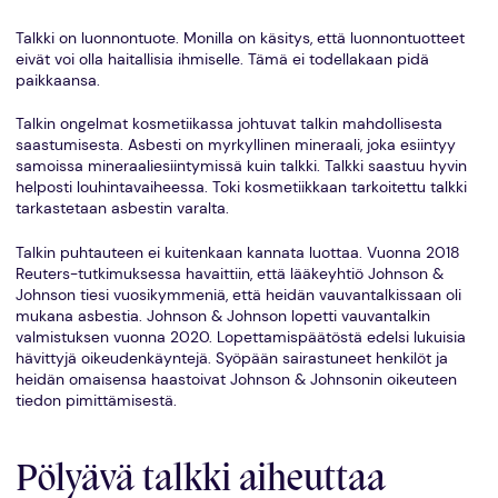
Talkki on luonnontuote. Monilla on käsitys, että luonnontuotteet
eivät voi olla haitallisia ihmiselle. Tämä ei todellakaan pidä
paikkaansa.
Talkin ongelmat kosmetiikassa johtuvat talkin mahdollisesta
saastumisesta. Asbesti on myrkyllinen mineraali, joka esiintyy
samoissa mineraaliesiintymissä kuin talkki. Talkki saastuu hyvin
helposti louhintavaiheessa. Toki kosmetiikkaan tarkoitettu talkki
tarkastetaan asbestin varalta.
Talkin puhtauteen ei kuitenkaan kannata luottaa. Vuonna 2018
Reuters-tutkimuksessa havaittiin, että lääkeyhtiö Johnson &
Johnson tiesi vuosikymmeniä, että heidän vauvantalkissaan oli
mukana asbestia. Johnson & Johnson lopetti vauvantalkin
valmistuksen vuonna 2020. Lopettamispäätöstä edelsi lukuisia
hävittyjä oikeudenkäyntejä. Syöpään sairastuneet henkilöt ja
heidän omaisensa haastoivat Johnson & Johnsonin oikeuteen
tiedon pimittämisestä.
Pölyävä talkki aiheuttaa