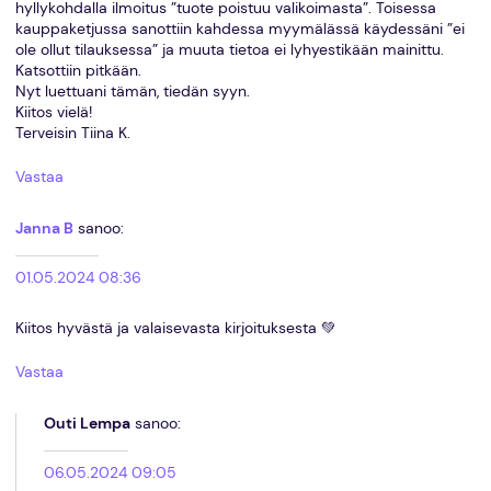
hyllykohdalla ilmoitus ”tuote poistuu valikoimasta”. Toisessa
kauppaketjussa sanottiin kahdessa myymälässä käydessäni ”ei
ole ollut tilauksessa” ja muuta tietoa ei lyhyestikään mainittu.
Katsottiin pitkään.
Nyt luettuani tämän, tiedän syyn.
Kiitos vielä!
Terveisin Tiina K.
Vastaa
Janna B
sanoo:
01.05.2024 08:36
Kiitos hyvästä ja valaisevasta kirjoituksesta 💚
Vastaa
Outi Lempa
sanoo:
06.05.2024 09:05