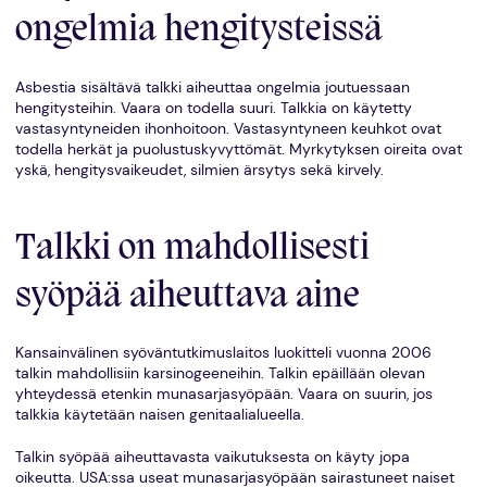
ongelmia hengitysteissä
Asbestia sisältävä talkki aiheuttaa ongelmia joutuessaan
hengitysteihin. Vaara on todella suuri. Talkkia on käytetty
vastasyntyneiden ihonhoitoon. Vastasyntyneen keuhkot ovat
todella herkät ja puolustuskyvyttömät. Myrkytyksen oireita ovat
yskä, hengitysvaikeudet, silmien ärsytys sekä kirvely.
Talkki on mahdollisesti
syöpää aiheuttava aine
Kansainvälinen syöväntutkimuslaitos luokitteli vuonna 2006
talkin mahdollisiin karsinogeeneihin. Talkin epäillään olevan
yhteydessä etenkin munasarjasyöpään. Vaara on suurin, jos
talkkia käytetään naisen genitaalialueella.
Talkin syöpää aiheuttavasta vaikutuksesta on käyty jopa
oikeutta. USA:ssa useat munasarjasyöpään sairastuneet naiset