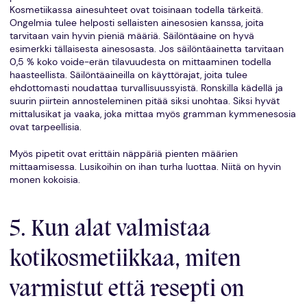
Kosmetiikassa ainesuhteet ovat toisinaan todella tärkeitä.
Ongelmia tulee helposti sellaisten ainesosien kanssa, joita
tarvitaan vain hyvin pieniä määriä. Säilöntäaine on hyvä
esimerkki tällaisesta ainesosasta. Jos säilöntäainetta tarvitaan
0,5 % koko voide-erän tilavuudesta on mittaaminen todella
haasteellista. Säilöntäaineilla on käyttörajat, joita tulee
ehdottomasti noudattaa turvallisuussyistä. Ronskilla kädellä ja
suurin piirtein annosteleminen pitää siksi unohtaa. Siksi hyvät
mittalusikat ja vaaka, joka mittaa myös gramman kymmenesosia
ovat tarpeellisia.
Myös pipetit ovat erittäin näppäriä pienten määrien
mittaamisessa. Lusikoihin on ihan turha luottaa. Niitä on hyvin
monen kokoisia.
5. Kun alat valmistaa
kotikosmetiikkaa, miten
varmistut että resepti on