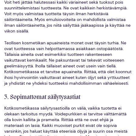
Voit heti jättää halutessasi kaikki väriaineet sekä tuoksut pois
suunnittelemistasi tuotteesta. Ne ovat kaikkein herkistävämpiä.
Voit myös valmistaa tuotteita täysin ilman herkistäviä
säilöntäaineita. Myös emulsiovoiteita on mahdollista valmistaa
ilman säilöntäainetta, jos niitä säilyttää jääkaapissa ja käyttää ne
viikon sisällä.
Teollisen kosmetiikan apuaineista monet ovat täysin turhia. Ne
ovat tuotteessa vain helpottamassa asiakkaan ostopäätöstä.
Tällaisia aineita ovat esimerkiksi tuotteen rakenteeseen
vaikuttavat kemikaalit. Ne paksuntavat tai tekevät voiteeseen
geelimäisyyttä. Iholla tällaiset aineet ovat usein vain tiellä.
Kotikosmetiikassa et tarvitse apuaineita. Riittää, että olet koonnut
ihosi hyvinvointiin vaikuttavat aineet kuten öljyt sekä yrttiuutteet
ja yhdistät ne yhdeksi tuotteeksi mahdollisimman vähäeleisesti.
3. Sopimattomat säilytysastiat
Kotikosmetiikassa säilytysastioilla on väliä, vaikka tuotetta ei
olekaan tarkoitus myydä. Voidepurkkien ei tarvitse välttämättä
olla kovin kalliita ja prameita. Riittää että ne ovat ehjiä ja
materiaali on lasia. Kaikki muoviset purkit eivät ole sopivia
varsinkin, jos haluat käyttää eteerisiä öljyjä ja suurin osa meistä