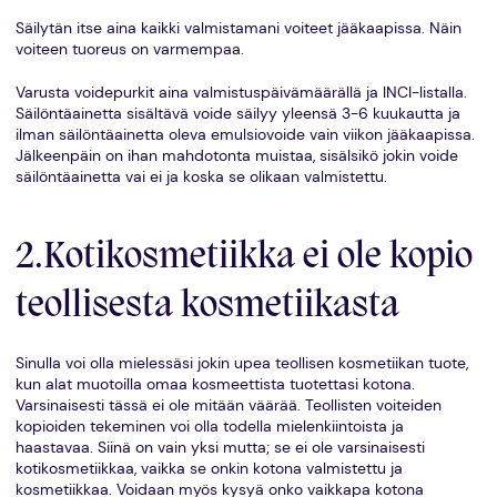
Säilytän itse aina kaikki valmistamani voiteet jääkaapissa. Näin
voiteen tuoreus on varmempaa.
Varusta voidepurkit aina valmistuspäivämäärällä ja INCI-listalla.
Säilöntäainetta sisältävä voide säilyy yleensä 3-6 kuukautta ja
ilman säilöntäainetta oleva emulsiovoide vain viikon jääkaapissa.
Jälkeenpäin on ihan mahdotonta muistaa, sisälsikö jokin voide
säilöntäainetta vai ei ja koska se olikaan valmistettu.
2.Kotikosmetiikka ei ole kopio
teollisesta kosmetiikasta
Sinulla voi olla mielessäsi jokin upea teollisen kosmetiikan tuote,
kun alat muotoilla omaa kosmeettista tuotettasi kotona.
Varsinaisesti tässä ei ole mitään väärää. Teollisten voiteiden
kopioiden tekeminen voi olla todella mielenkiintoista ja
haastavaa. Siinä on vain yksi mutta; se ei ole varsinaisesti
kotikosmetiikkaa, vaikka se onkin kotona valmistettu ja
kosmetiikkaa. Voidaan myös kysyä onko vaikkapa kotona