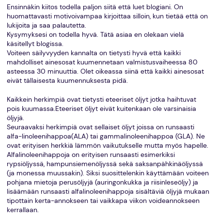
Ensinnäkin kiitos todella paljon siitä että luet blogiani. On
huomattavasti motivoivampaa kirjoittaa silloin, kun tietää että on
lukijoita ja saa palautetta.
Kysymyksesi on todella hyvä. Tätä asiaa en olekaan vielä
käsitellyt blogissa.
Voiteen säilyvyyden kannalta on tietysti hyvä että kaikki
mahdolliset ainesosat kuumennetaan valmistusvaiheessa 80
asteessa 30 minuuttia. Olet oikeassa siinä että kaikki ainesosat
eivät tällaisesta kuumennuksesta pidä.
Kaikkein herkimpiä ovat tietysti eteeriset öljyt jotka haihtuvat
pois kuumassa.Eteeriset öljyt eivät kuitenkaan ole varsinaisia
öljyjä.
Seuraavaksi herkimpiä ovat sellaiset öljyt joissa on runsaasti
alfa-linoleenihappoa(ALA) tai gammalinoleenihappoa (GLA). Ne
ovat erityisen herkkiä lämmön vaikutukselle mutta myös hapelle.
Alfalinoleenihappoja on erityisen runsaasti esimerkiksi
rypsiöljyssä, hampunsiemenöljyssä sekä saksanpähkinäöljyssä
(ja monessa muussakin). Siksi suosittelenkin käyttämään voiteen
pohjana mietoja perusöljyjä (auringonkukka ja riisinleseöljy) ja
lisäämään runsaasti alfalinoleenihappoja sisältäviä öljyjä mukaan
tipottain kerta-annokseen tai vaikkapa viikon voideannokseen
kerrallaan.