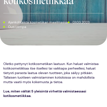
kotikosmetiikkaa
Ajankohtaista kosmetiikan maailmassa
01.03.2023
Outi Lempa
Oletko pettynyt kotikosmetiikan laatuun. Kun haluat valmistaa
kotikosmetiikkaa itse itsellesi tai vaikkapa perheellesi, haluat
tietysti parasta laatua olevan tuotteen, joka säilyy pitkään.
Tällaisen tuotteen valmistaminen kotioloissa on mahdollista
mutta vaatii myös kokemusta ja tietoa.
Lue, miten vältät 5 yleisintä virhettä valmistaessasi
kotikosmetiikkaa.