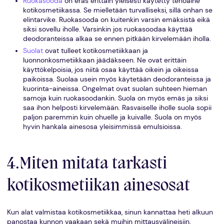
Ruokasooda
on eräs erittäin yleisesti käytetty tehoaine
kotikosmetiikassa. Se mielletään turvalliseksi, sillä onhan se
elintarvike. Ruokasooda on kuitenkin varsin emäksistä eikä
siksi sovellu iholle. Varsinkin jos ruokasoodaa käyttää
deodoranteissa alkaa se ennen pitkään kirvelemään iholla.
Suolat
ovat tulleet kotikosmetiikkaan ja
luonnonkosmetiikkaan jäädäkseen. Ne ovat erittäin
käyttökelpoisia, jos niitä osaa käyttää oikein ja oikeissa
paikoissa. Suolaa usein myös käytetään deodoranteissa ja
kuorinta-aineissa. Ongelmat ovat suolan suhteen hieman
samoja kuin ruokasoodankin. Suola on myös emäs ja siksi
saa ihon helposti kirvelemään. Rasvaiselle iholle suola sopii
paljon paremmin kuin ohuelle ja kuivalle. Suola on myös
hyvin hankala ainesosa yleisimmissä emulsioissa.
4.Miten mitata tarkasti
kotikosmetiikan ainesosat
Kun alat valmistaa kotikosmetiikkaa, sinun kannattaa heti alkuun
panostaa kunnon vaakaan sekä muihin mittausvälineisiin.