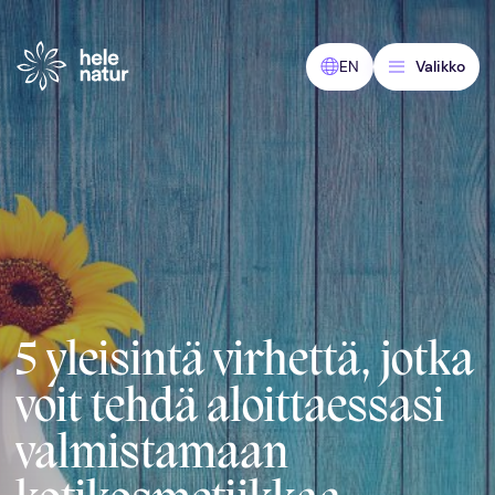
Siirry
sisältöön
EN
Valikko
5 yleisintä virhettä, jotka
voit tehdä aloittaessasi
valmistamaan