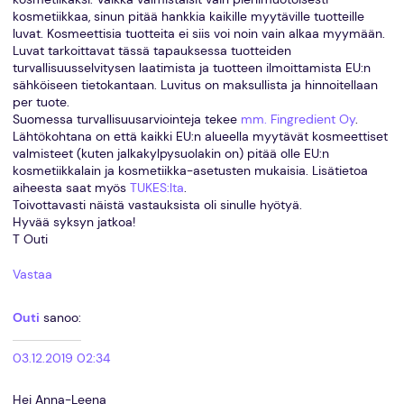
kosmetiikkaa, sinun pitää hankkia kaikille myytäville tuotteille
luvat. Kosmeettisia tuotteita ei siis voi noin vain alkaa myymään.
Luvat tarkoittavat tässä tapauksessa tuotteiden
turvallisuusselvitysen laatimista ja tuotteen ilmoittamista EU:n
sähköiseen tietokantaan. Luvitus on maksullista ja hinnoitellaan
per tuote.
Suomessa turvallisuusarviointeja tekee
mm. Fingredient Oy
.
Lähtökohtana on että kaikki EU:n alueella myytävät kosmeettiset
valmisteet (kuten jalkakylpysuolakin on) pitää olle EU:n
kosmetiikkalain ja kosmetiikka-asetusten mukaisia. Lisätietoa
aiheesta saat myös
TUKES:lta
.
Toivottavasti näistä vastauksista oli sinulle hyötyä.
Hyvää syksyn jatkoa!
T Outi
Vastaa
Outi
sanoo:
03.12.2019 02:34
Hei Anna-Leena