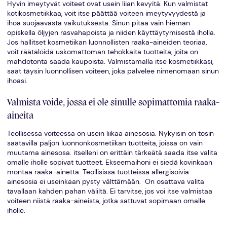
Hyvin imeytyvät voiteet ovat usein liian kevyitä. Kun valmistat
kotikosmetiikkaa, voit itse päättää voiteen imeytyvyydestä ja
ihoa suojaavasta vaikutuksesta. Sinun pitää vain hieman
opiskella öljyjen rasvahapoista ja niiden käyttäytymisestä iholla.
Jos hallitset kosmetiikan luonnollisten raaka-aineiden teoriaa,
voit räätälöidä uskomattoman tehokkaita tuotteita, joita on
mahdotonta saada kaupoista. Valmistamalla itse kosmetiikkasi,
saat täysin luonnollisen voiteen, joka palvelee nimenomaan sinun
ihoasi.
Valmista voide, jossa ei ole sinulle sopimattomia raaka-
aineita
Teollisessa voiteessa on usein liikaa ainesosia. Nykyisin on tosin
saatavilla paljon luonnonkosmetiikan tuotteita, joissa on vain
muutama ainesosa. itselleni on erittäin tärkeätä saada itse valita
omalle iholle sopivat tuotteet. Ekseemaihoni ei siedä kovinkaan
montaa raaka-ainetta. Teollisissa tuotteissa allergisoivia
ainesosia ei useinkaan pysty välttämään. On osattava valita
tavallaan kahden pahan väliltä. Ei tarvitse, jos voi itse valmistaa
voiteen niistä raaka-aineista, jotka sattuvat sopimaan omalle
iholle.