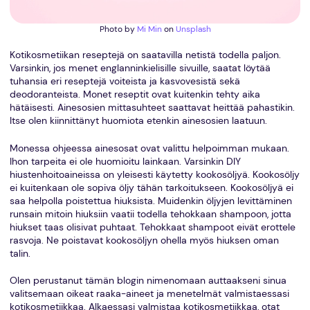
Photo by
Mi Min
on
Unsplash
Kotikosmetiikan reseptejä on saatavilla netistä todella paljon.
Varsinkin, jos menet englanninkielisille sivuille, saatat löytää
tuhansia eri reseptejä voiteista ja kasvovesistä sekä
deodoranteista. Monet reseptit ovat kuitenkin tehty aika
hätäisesti. Ainesosien mittasuhteet saattavat heittää pahastikin.
Itse olen kiinnittänyt huomiota etenkin ainesosien laatuun.
Monessa ohjeessa ainesosat ovat valittu helpoimman mukaan.
Ihon tarpeita ei ole huomioitu lainkaan. Varsinkin DIY
hiustenhoitoaineissa on yleisesti käytetty kookosöljyä. Kookosöljy
ei kuitenkaan ole sopiva öljy tähän tarkoitukseen. Kookosöljyä ei
saa helpolla poistettua hiuksista. Muidenkin öljyjen levittäminen
runsain mitoin hiuksiin vaatii todella tehokkaan shampoon, jotta
hiukset taas olisivat puhtaat. Tehokkaat shampoot eivät erottele
rasvoja. Ne poistavat kookosöljyn ohella myös hiuksen oman
talin.
Olen perustanut tämän blogin nimenomaan auttaakseni sinua
valitsemaan oikeat raaka-aineet ja menetelmät valmistaessasi
kotikosmetiikkaa. Alkaessasi valmistaa kotikosmetiikkaa, otat