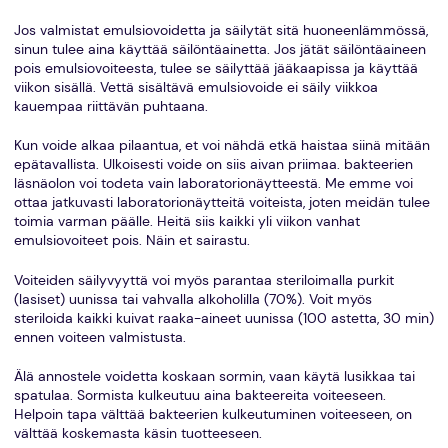
Jos valmistat emulsiovoidetta ja säilytät sitä huoneenlämmössä,
sinun tulee aina käyttää säilöntäainetta. Jos jätät säilöntäaineen
pois emulsiovoiteesta, tulee se säilyttää jääkaapissa ja käyttää
viikon sisällä. Vettä sisältävä emulsiovoide ei säily viikkoa
kauempaa riittävän puhtaana.
Kun voide alkaa pilaantua, et voi nähdä etkä haistaa siinä mitään
epätavallista. Ulkoisesti voide on siis aivan priimaa. bakteerien
läsnäolon voi todeta vain laboratorionäytteestä. Me emme voi
ottaa jatkuvasti laboratorionäytteitä voiteista, joten meidän tulee
toimia varman päälle. Heitä siis kaikki yli viikon vanhat
emulsiovoiteet pois. Näin et sairastu.
Voiteiden säilyvyyttä voi myös parantaa steriloimalla purkit
(lasiset) uunissa tai vahvalla alkoholilla (70%). Voit myös
steriloida kaikki kuivat raaka-aineet uunissa (100 astetta, 30 min)
ennen voiteen valmistusta.
Älä annostele voidetta koskaan sormin, vaan käytä lusikkaa tai
spatulaa. Sormista kulkeutuu aina bakteereita voiteeseen.
Helpoin tapa välttää bakteerien kulkeutuminen voiteeseen, on
välttää koskemasta käsin tuotteeseen.