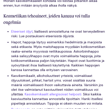
Monien kasvikemikaalien kohdalla voi kestää pitkänkin aikaa
ennen, kun mitään ärsytystä alkaa iholla näkyä.
Kosmetiikan tehoaineet, joiden kanssa voi tulla
ongelmia
Eteeriset öljyt
; liiallisesti annosteltuna ne ovat terveydellinen
riski. Lue postaukseni eteerisistä öljyistä.
Hapot; happoja löytyy esimerkiksi hedelmistä ja marjoista
sekä etikasta. Myös maitohappoa myydään kotikosmetiikan
raaka-aineita myyvissä nettikaupoissa. Askorbiinihappo
sekä salisyylihappo ovat myös voimakkaita happoja, joita
kotikosmetiikassa paljon käytetään. Hapot ovat liuottimia ja
syövyttävät ihoa liiallisesti käytettynä. Kaikkien happojen
kanssa kannattaa olla erityisen varovainen.
Kasvikemikaalit, alkoholiuutteet yrteistä, voimakkaat
öljyuutokset, pihkat, hartsit yms. voivat sisältää suuria
määriä voimakkaasti ihoon vaikuttavia aineita. Varsinkin jos
olet itse valmistanut kasviuutteet niiden voimakkuus voi
yllättää.
Kasvikemikaalit allergisoivat helposti.
Siksi kaikkia
kasviuutteita kannattaa annostella tipoittain. Hanki itsellesi
pipettejä annosteluun. Tippoja ei oikein muuten voi mitata.