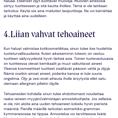
haluaa. Eteeriset öljyt liuottavat muoveja. Muovien ainesosia
siirtyy tuotteeseen ja sitä kautta ihollesi. Tämä ei ole lainkaan
tarkoitus. Käytä siis aina mieluiten lasipurkkeja. Ne voi kierrättää
ja käyttää aina uudelleen.
4.Liian vahvat tehoaineet
Kun haluat valmistaa kotikosmetiikkaa, sinun tulee itse huolehtia
tuoteturvallisuudesta. Kuten aikaisemmin totesin, on vastuu
tuotteen säilyvyydestä hyvin tärkeä asia. Toinen tuotevastuuasia
on tuotteessa olevat kemikaalit ja muut vaikuttavat aineet.
Yleensä kosmeettiset tuotteet sisältävät pääosin vettä ja öljyjä.
Nämä ovatkin ainoat aineet, joidenka kanssa ei tule suuria
ongelmia. Öljy ja vesi eivät aiheuta iholle ärsytystä ellet satu
olemaan allerginen jollekin öljylle.
Tehoaineiden kohdalla sinun tulee ehdottomasti noudattaa
raaka-aineen myyjän/valmistajan annosteluohjeita. Jos sellaisia
ei ole, niin aloita aina uuden tehoaineen kokeilu hyvin pienistä
määristä. Pienillä määrillä tarkoitan esimerkiksi gramman
kymmenesosaa tai tippaa. Annostelua voi tarvittaessa lisätä.