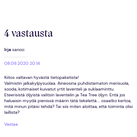
4 vastausta
Irja
sanoo:
08.09.2020 20:14
Kiitos valtavan hyvästä tietopaketista!
Valmistin jalkakylpysuolaa. Aineosina puhdistamaton merisuola,
sooda, kotimaiset kuivatut yrtit laventeli ja suklaaminttu.
Eteerisistä öljyistä valitsin laventelin ja Tea Tree öljyn. Entä jos
haluaisin myydä pienissä määrin tätä tekelettä…. osaatko kertoa,
mitä minun pitäisi tehdä? Tai siis miten aloittaa, että toiminta olisi
laillista?
Vastaa