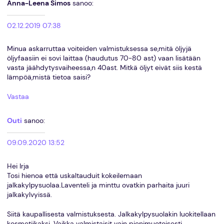
Anna-Leena Simos
sanoo:
02.12.2019 07:38
Minua askarruttaa voiteiden valmistuksessa se,mitä öljyjä
öljyfaasiin ei sovi laittaa (haudutus 70-80 ast) vaan lisätään
vasta jäähdytysvaiheessa,n 40ast. Mitkä öljyt eivät siis kestä
lämpöä,mistä tietoa saisi?
Vastaa
Outi
sanoo:
09.09.2020 13:52
Hei Irja
Tosi hienoa että uskaltauduit kokeilemaan
jalkakylpysuolaa.Laventeli ja minttu ovatkin parhaita juuri
jalkakylvyissä.
Siitä kaupallisesta valmistuksesta. Jalkakylpysuolakin luokitellaan
kosmetiikaksi. Vaikka valmistaisit vain pienimuotoisesti