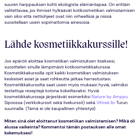
suuren harppauksen kohti ekologista elämäntapaa. On erittäin
valitettavaa, jos ihmiset hylkäävät kotikosmetiikan valmistamisen
vain siksi että nettiohjeet ovat niin virheellisiä ja niissä
suositellaan usein sopimattomia ainesosia.
Lähde kosmetiikkakurssille!
Jos epäröit aloittaa kosmetiikan valmistuksen itseksesi,
suosittelen sinulle lämpimästi kotikosmetiikkakurssia.
Kosmetiikkakurssilla opit kaikki kosmetiikan valmistuksen
keskeiset asiat ja saat rohkeutta jatkaa harrastustasi.
Kosmetiikkakurssilta saat usein myös mukaasi hyviä, valmiiksi
testattuja reseptejä kotona kokeiltavaksi. Hyviä
kosmetiikkakursseja järjestävät esimerkiksi
Nature by Amppu
Sipoossa (verkkokurssit sekä livekurssit) sekä
Vihreä Ilo
Turun
suunnalla. (Tämä ei ole kaupallinen yhteistyö)
Miten sinä olet aloittanut kosmetiikan valmistamisen? Mikä oli
alussa vaikeinta? Kommentoi tämän postauksen alle omat
kokemuksesi!