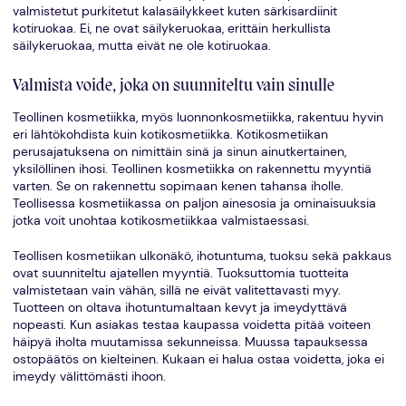
valmistetut purkitetut kalasäilykkeet kuten särkisardiinit
kotiruokaa. Ei, ne ovat säilykeruokaa, erittäin herkullista
säilykeruokaa, mutta eivät ne ole kotiruokaa.
Valmista voide, joka on suunniteltu vain sinulle
Teollinen kosmetiikka, myös luonnonkosmetiikka, rakentuu hyvin
eri lähtökohdista kuin kotikosmetiikka. Kotikosmetiikan
perusajatuksena on nimittäin sinä ja sinun ainutkertainen,
yksilöllinen ihosi. Teollinen kosmetiikka on rakennettu myyntiä
varten. Se on rakennettu sopimaan kenen tahansa iholle.
Teollisessa kosmetiikassa on paljon ainesosia ja ominaisuuksia
jotka voit unohtaa kotikosmetiikkaa valmistaessasi.
Teollisen kosmetiikan ulkonäkö, ihotuntuma, tuoksu sekä pakkaus
ovat suunniteltu ajatellen myyntiä. Tuoksuttomia tuotteita
valmistetaan vain vähän, sillä ne eivät valitettavasti myy.
Tuotteen on oltava ihotuntumaltaan kevyt ja imeydyttävä
nopeasti. Kun asiakas testaa kaupassa voidetta pitää voiteen
häipyä iholta muutamissa sekunneissa. Muussa tapauksessa
ostopäätös on kielteinen. Kukaan ei halua ostaa voidetta, joka ei
imeydy välittömästi ihoon.