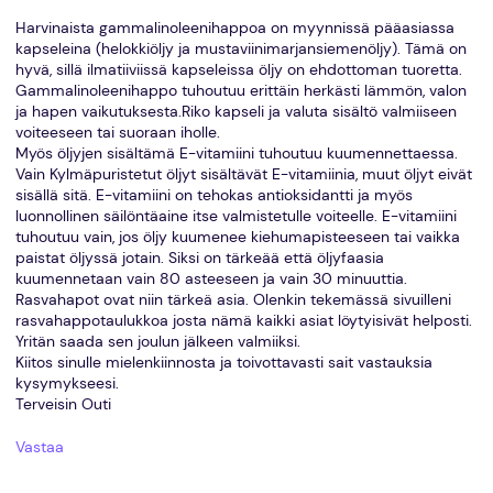
Harvinaista gammalinoleenihappoa on myynnissä pääasiassa
kapseleina (helokkiöljy ja mustaviinimarjansiemenöljy). Tämä on
hyvä, sillä ilmatiiviissä kapseleissa öljy on ehdottoman tuoretta.
Gammalinoleenihappo tuhoutuu erittäin herkästi lämmön, valon
ja hapen vaikutuksesta.Riko kapseli ja valuta sisältö valmiiseen
voiteeseen tai suoraan iholle.
Myös öljyjen sisältämä E-vitamiini tuhoutuu kuumennettaessa.
Vain Kylmäpuristetut öljyt sisältävät E-vitamiinia, muut öljyt eivät
sisällä sitä. E-vitamiini on tehokas antioksidantti ja myös
luonnollinen säilöntäaine itse valmistetulle voiteelle. E-vitamiini
tuhoutuu vain, jos öljy kuumenee kiehumapisteeseen tai vaikka
paistat öljyssä jotain. Siksi on tärkeää että öljyfaasia
kuumennetaan vain 80 asteeseen ja vain 30 minuuttia.
Rasvahapot ovat niin tärkeä asia. Olenkin tekemässä sivuilleni
rasvahappotaulukkoa josta nämä kaikki asiat löytyisivät helposti.
Yritän saada sen joulun jälkeen valmiiksi.
Kiitos sinulle mielenkiinnosta ja toivottavasti sait vastauksia
kysymykseesi.
Terveisin Outi
Vastaa