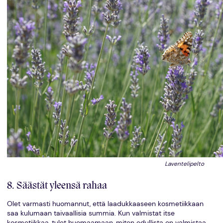
Laventelipelto
8. Säästät yleensä rahaa
Olet varmasti huomannut, että laadukkaaseen kosmetiikkaan
saa kulumaan taivaallisia summia. Kun valmistat itse
kosmetiikkaa, tulet huomaamaan, miten edullista on valmistaa