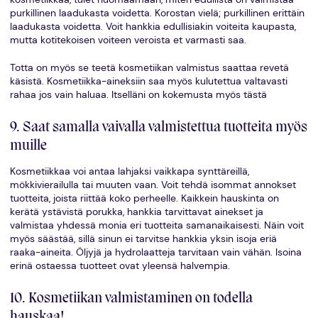
purkillinen laadukasta voidetta. Korostan vielä; purkillinen erittäin
laadukasta voidetta. Voit hankkia edullisiakin voiteita kaupasta,
mutta kotitekoisen voiteen veroista et varmasti saa.
Totta on myös se teetä kosmetiikan valmistus saattaa revetä
käsistä. Kosmetiikka-aineksiin saa myös kulutettua valtavasti
rahaa jos vain haluaa. Itselläni on kokemusta myös tästä
9. Saat samalla vaivalla valmistettua tuotteita myös
muille
Kosmetiikkaa voi antaa lahjaksi vaikkapa synttäreillä,
mökkivierailulla tai muuten vaan. Voit tehdä isommat annokset
tuotteita, joista riittää koko perheelle. Kaikkein hauskinta on
kerätä ystävistä porukka, hankkia tarvittavat ainekset ja
valmistaa yhdessä monia eri tuotteita samanaikaisesti. Näin voit
myös säästää, sillä sinun ei tarvitse hankkia yksin isoja eriä
raaka-aineita. Öljyjä ja hydrolaatteja tarvitaan vain vähän. Isoina
erinä ostaessa tuotteet ovat yleensä halvempia.
10. Kosmetiikan valmistaminen on todella
hauskaa!