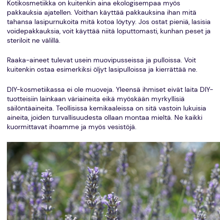
Kotikosmetiikka on kuitenkin aina ekologisempaa myös
pakkauksia ajatellen. Voithan käyttää pakkauksina ihan mitä
tahansa lasipurnukoita mitä kotoa löytyy. Jos ostat pieniä, lasisia
voidepakkauksia, voit käyttää niitä loputtomasti, kunhan peset ja
steriloit ne välillä.
Raaka-aineet tulevat usein muovipusseissa ja pulloissa. Voit
kuitenkin ostaa esimerkiksi öljyt lasipulloissa ja kierrättää ne.
DIY-kosmetiikassa ei ole muoveja. Yleensä ihmiset eivät laita DIY-
tuotteisiin lainkaan väriaineita eikä myöskään myrkyllisiä
säilöntäaineita. Teollisissa kemikaaleissa on sitä vastoin lukuisia
aineita, joiden turvallisuudesta ollaan montaa mieltä. Ne kaikki
kuormittavat ihoamme ja myös vesistöjä.