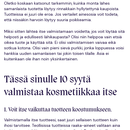
Oletko koskaan katsonut tarkemmin, kuinka monta lähes
samanlaista tuotetta löytyy rinnakkain hyllytettynä kaupoista.
Tuotteissa ei juuri ole eroa. Jos vertailet ainesosia voit todeta,
että niissäkin harvoin löytyy suuria poikkeamia.
Miksi sitten lähteä itse valmistamaan voidetta, jos voit löytää sitä
helposti ja edullisesti lähikaupasta? Olisi niin helppoa vain etsiä
oikea tuote ja käyttää sitä. Ei olisi valmistamisen vaivaa eikä
sotkua kotona. Olisi vain pieni sievä purkki, jonka loppuessa voisi
hankkia uuden samanlaisen tai jokin toisen tilalle. Asia ei
kuitenkaan ole ihan noin yksinkertainen.
Tässä sinulle 10 syytä
valmistaa kosmetiikkaa itse
1. Voit itse vaikuttaa tuotteen koostumukseen.
Valmistamalla itse tuotteesi, saat juuri sellaisen tuotteen kuin
ihosi tarvitsee. Teollisissa tuotteissa raaka-aineet valitaan aina