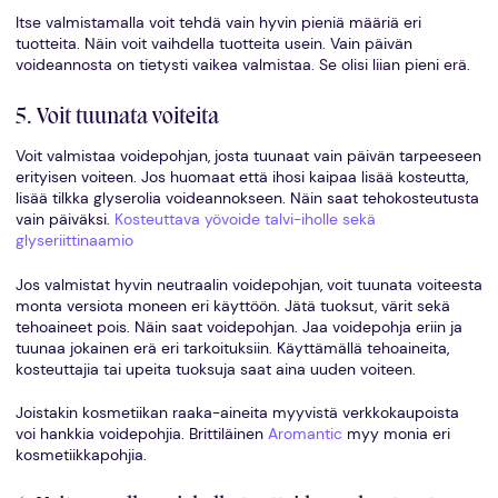
Itse valmistamalla voit tehdä vain hyvin pieniä määriä eri
tuotteita. Näin voit vaihdella tuotteita usein. Vain päivän
voideannosta on tietysti vaikea valmistaa. Se olisi liian pieni erä.
5. Voit tuunata voiteita
Voit valmistaa voidepohjan, josta tuunaat vain päivän tarpeeseen
erityisen voiteen. Jos huomaat että ihosi kaipaa lisää kosteutta,
lisää tilkka glyserolia voideannokseen. Näin saat tehokosteutusta
vain päiväksi.
Kosteuttava yövoide talvi-iholle sekä
glyseriittinaamio
Jos valmistat hyvin neutraalin voidepohjan, voit tuunata voiteesta
monta versiota moneen eri käyttöön. Jätä tuoksut, värit sekä
tehoaineet pois. Näin saat voidepohjan. Jaa voidepohja eriin ja
tuunaa jokainen erä eri tarkoituksiin. Käyttämällä tehoaineita,
kosteuttajia tai upeita tuoksuja saat aina uuden voiteen.
Joistakin kosmetiikan raaka-aineita myyvistä verkkokaupoista
voi hankkia voidepohjia. Brittiläinen
Aromantic
myy monia eri
kosmetiikkapohjia.