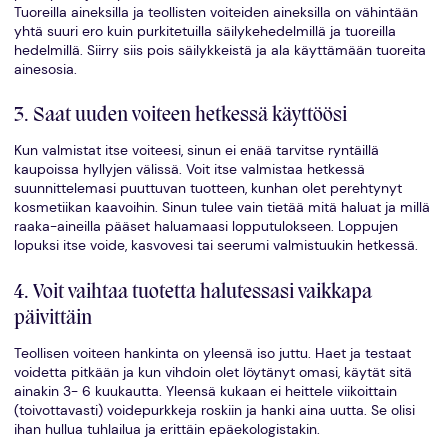
Tuoreilla aineksilla ja teollisten voiteiden aineksilla on vähintään
yhtä suuri ero kuin purkitetuilla säilykehedelmillä ja tuoreilla
hedelmillä. Siirry siis pois säilykkeistä ja ala käyttämään tuoreita
ainesosia.
3. Saat uuden voiteen hetkessä käyttöösi
Kun valmistat itse voiteesi, sinun ei enää tarvitse ryntäillä
kaupoissa hyllyjen välissä. Voit itse valmistaa hetkessä
suunnittelemasi puuttuvan tuotteen, kunhan olet perehtynyt
kosmetiikan kaavoihin. Sinun tulee vain tietää mitä haluat ja millä
raaka-aineilla pääset haluamaasi lopputulokseen. Loppujen
lopuksi itse voide, kasvovesi tai seerumi valmistuukin hetkessä.
4. Voit vaihtaa tuotetta halutessasi vaikkapa
päivittäin
Teollisen voiteen hankinta on yleensä iso juttu. Haet ja testaat
voidetta pitkään ja kun vihdoin olet löytänyt omasi, käytät sitä
ainakin 3- 6 kuukautta. Yleensä kukaan ei heittele viikoittain
(toivottavasti) voidepurkkeja roskiin ja hanki aina uutta. Se olisi
ihan hullua tuhlailua ja erittäin epäekologistakin.