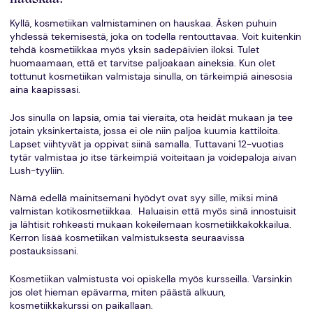
Kyllä, kosmetiikan valmistaminen on hauskaa. Äsken puhuin
yhdessä tekemisestä, joka on todella rentouttavaa. Voit kuitenkin
tehdä kosmetiikkaa myös yksin sadepäivien iloksi. Tulet
huomaamaan, että et tarvitse paljoakaan aineksia. Kun olet
tottunut kosmetiikan valmistaja sinulla, on tärkeimpiä ainesosia
aina kaapissasi.
Jos sinulla on lapsia, omia tai vieraita, ota heidät mukaan ja tee
jotain yksinkertaista, jossa ei ole niin paljoa kuumia kattiloita.
Lapset viihtyvät ja oppivat siinä samalla. Tuttavani 12-vuotias
tytär valmistaa jo itse tärkeimpiä voiteitaan ja voidepaloja aivan
Lush-tyyliin.
Nämä edellä mainitsemani hyödyt ovat syy sille, miksi minä
valmistan kotikosmetiikkaa. Haluaisin että myös sinä innostuisit
ja lähtisit rohkeasti mukaan kokeilemaan kosmetiikkakokkailua.
Kerron lisää kosmetiikan valmistuksesta seuraavissa
postauksissani.
Kosmetiikan valmistusta voi opiskella myös kursseilla. Varsinkin
jos olet hieman epävarma, miten päästä alkuun,
kosmetiikkakurssi on paikallaan.