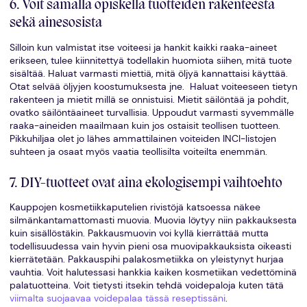
6. Voit samalla opiskella tuotteiden rakenteesta
sekä ainesosista
Silloin kun valmistat itse voiteesi ja hankit kaikki raaka-aineet
erikseen, tulee kiinnitettyä todellakin huomiota siihen, mitä tuote
sisältää. Haluat varmasti miettiä, mitä öljyä kannattaisi käyttää.
Otat selvää öljyjen koostumuksesta jne. Haluat voiteeseen tietyn
rakenteen ja mietit millä se onnistuisi. Mietit säilöntää ja pohdit,
ovatko säilöntäaineet turvallisia. Uppoudut varmasti syvemmälle
raaka-aineiden maailmaan kuin jos ostaisit teollisen tuotteen.
Pikkuhiljaa olet jo lähes ammattilainen voiteiden INCI-listojen
suhteen ja osaat myös vaatia teollisilta voiteilta enemmän.
7. DIY-tuotteet ovat aina ekologisempi vaihtoehto
Kauppojen kosmetiikkaputelien rivistöjä katsoessa näkee
silmänkantamattomasti muovia. Muovia löytyy niin pakkauksesta
kuin sisällöstäkin. Pakkausmuovin voi kyllä kierrättää mutta
todellisuudessa vain hyvin pieni osa muovipakkauksista oikeasti
kierrätetään. Pakkauspihi palakosmetiikka on yleistynyt hurjaa
vauhtia. Voit halutessasi hankkia kaiken kosmetiikan vedettöminä
palatuotteina. Voit tietysti itsekin tehdä voidepaloja kuten tätä
viimalta suojaavaa voidepalaa tässä reseptissäni
.