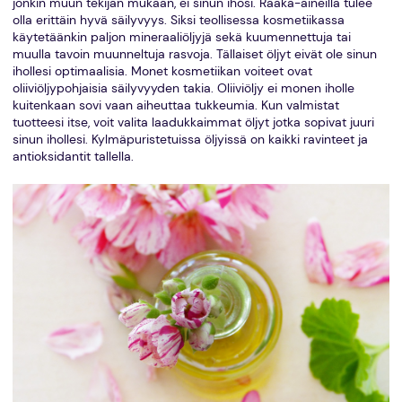
jonkin muun tekijän mukaan, ei sinun ihosi. Raaka-aineilla tulee
olla erittäin hyvä säilyvyys. Siksi teollisessa kosmetiikassa
käytetäänkin paljon mineraaliöljyjä sekä kuumennettuja tai
muulla tavoin muunneltuja rasvoja. Tällaiset öljyt eivät ole sinun
ihollesi optimaalisia. Monet kosmetiikan voiteet ovat
oliiviöljypohjaisia säilyvyyden takia. Oliiviöljy ei monen iholle
kuitenkaan sovi vaan aiheuttaa tukkeumia. Kun valmistat
tuotteesi itse, voit valita laadukkaimmat öljyt jotka sopivat juuri
sinun ihollesi. Kylmäpuristetuissa öljyissä on kaikki ravinteet ja
antioksidantit tallella.