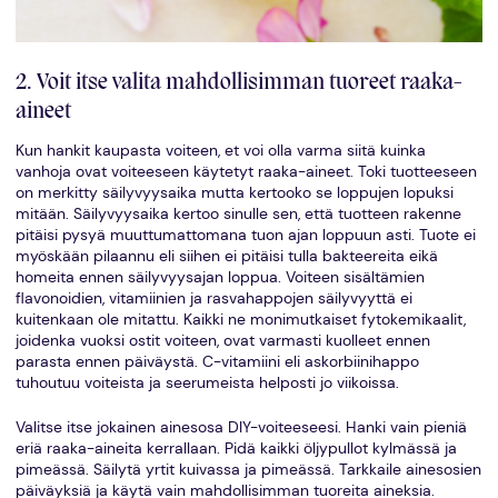
2. Voit itse valita mahdollisimman tuoreet raaka-
aineet
Kun hankit kaupasta voiteen, et voi olla varma siitä kuinka
vanhoja ovat voiteeseen käytetyt raaka-aineet. Toki tuotteeseen
on merkitty säilyvyysaika mutta kertooko se loppujen lopuksi
mitään. Säilyvyysaika kertoo sinulle sen, että tuotteen rakenne
pitäisi pysyä muuttumattomana tuon ajan loppuun asti. Tuote ei
myöskään pilaannu eli siihen ei pitäisi tulla bakteereita eikä
homeita ennen säilyvyysajan loppua. Voiteen sisältämien
flavonoidien, vitamiinien ja rasvahappojen säilyvyyttä ei
kuitenkaan ole mitattu. Kaikki ne monimutkaiset fytokemikaalit,
joidenka vuoksi ostit voiteen, ovat varmasti kuolleet ennen
parasta ennen päiväystä. C-vitamiini eli askorbiinihappo
tuhoutuu voiteista ja seerumeista helposti jo viikoissa.
Valitse itse jokainen ainesosa DIY-voiteeseesi. Hanki vain pieniä
eriä raaka-aineita kerrallaan. Pidä kaikki öljypullot kylmässä ja
pimeässä. Säilytä yrtit kuivassa ja pimeässä. Tarkkaile ainesosien
päiväyksiä ja käytä vain mahdollisimman tuoreita aineksia.