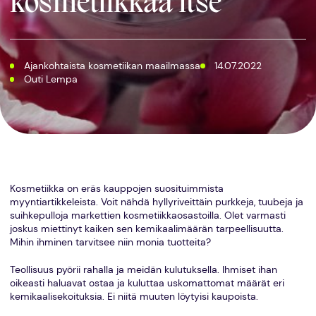
kosmetiikkaa itse
Ajankohtaista kosmetiikan maailmassa
14.07.2022
Outi Lempa
Kosmetiikka on eräs kauppojen suosituimmista
myyntiartikkeleista. Voit nähdä hyllyriveittäin purkkeja, tuubeja ja
suihkepulloja markettien kosmetiikkaosastoilla. Olet varmasti
joskus miettinyt kaiken sen kemikaalimäärän tarpeellisuutta.
Mihin ihminen tarvitsee niin monia tuotteita?
Teollisuus pyörii rahalla ja meidän kulutuksella. Ihmiset ihan
oikeasti haluavat ostaa ja kuluttaa uskomattomat määrät eri
kemikaalisekoituksia. Ei niitä muuten löytyisi kaupoista.