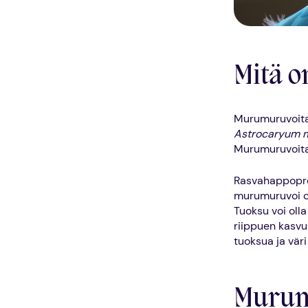
Mitä 
Murumuruvoita
Astrocaryum 
Murumuruvoita
Rasvahappoprof
murumuruvoi on
Tuoksu voi olla
riippuen kasvu
tuoksua ja vär
Murumu