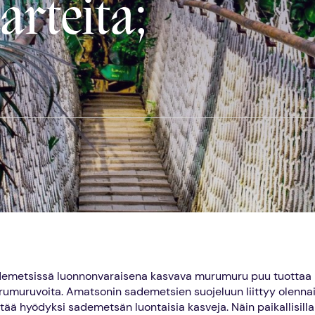
rteita;
emetsissä luonnonvaraisena kasvava murumuru puu tuottaa 
rumuruvoita. Amatsonin sademetsien suojeluun liittyy olennais
ä hyödyksi sademetsän luontaisia kasveja. Näin paikallisilla 