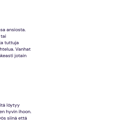
sa ansiosta.
tai
a tuttuja
ihtelua. Vanhat
keasti jotain
tä löytyy
en hyvin ihoon.
ös siinä että