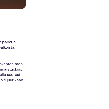
an palmun
alkoista.
Rakenteeltaan
inaistuoksu.
ella suuresti
ole juurikaan