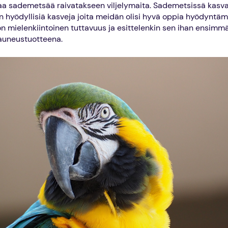
aa sademetsää raivatakseen viljelymaita. Sademetsissä kasva
n hyödyllisiä kasveja joita meidän olisi hyvä oppia hyödyntä
 mielenkiintoinen tuttavuus ja esittelenkin sen ihan ensimm
uneustuotteena.