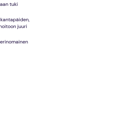
aan tuki
 kantapäiden,
oitoon juuri
n erinomainen