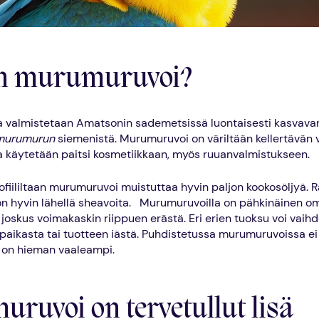
on murumuruvoi?
 valmistetaan Amatsonin sademetsissä luontaisesti kasvav
murumurun
siemenistä. Murumuruvoi on väriltään kellertävän v
 käytetään paitsi kosmetiikkaan, myös ruuanvalmistukseen.
iililtaan murumuruvoi muistuttaa hyvin paljon kookosöljyä. 
 hyvin lähellä sheavoita. Murumuruvoilla on pähkinäinen om
 joskus voimakaskin riippuen erästä. Eri erien tuoksu voi vaihd
paikasta tai tuotteen iästä. Puhdistetussa murumuruvoissa ei 
i on hieman vaaleampi.
ruvoi on tervetullut lisä