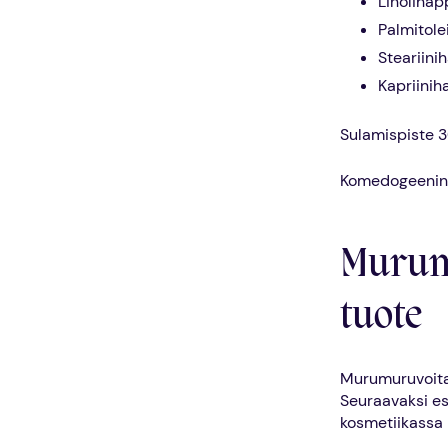
Linoliha
Palmitole
Steariini
Kapriinih
Sulamispiste 
Komedogeenin
Murum
tuote
Murumuruvoita 
Seuraavaksi e
kosmetiikassa