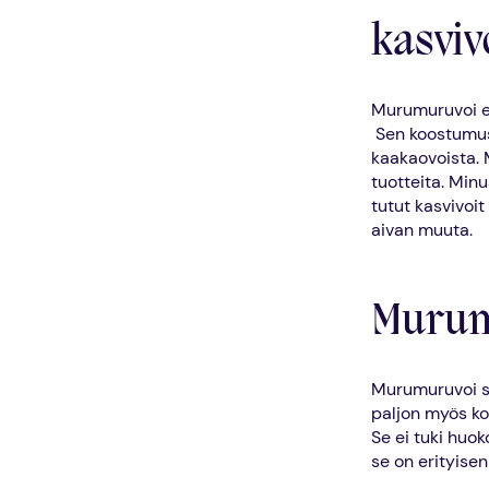
kasviv
Murumuruvoi er
Sen koostumus 
kaakaovoista. 
tuotteita. Min
tutut kasvivoit
aivan muuta.
Murum
Murumuruvoi si
paljon myös ko
Se ei tuki huo
se on erityisen