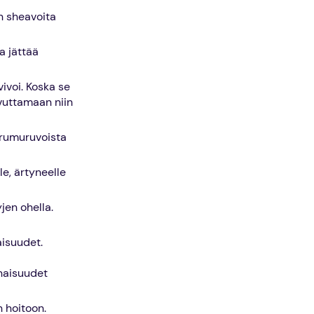
n sheavoita
a jättää
ivoi. Koska se
ovuttamaan niin
urumuruvoista
e, ärtyneelle
en ohella.
aisuudet.
naisuudet
 hoitoon.