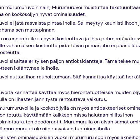
sin murumuruvoin näin; Murumuruvoi muistuttaa tekstuuriltaa
nä on kookosöljyn hyvät ominaisuudet.
oi ei jätä rasvaista pintaa iholle. Se imeytyy kauniisti ihoon j
ahamaisen mattapinnan.
on ennen kaikkea hyvin kosteuttava ja ihoa pehmentävä kasv
olle vahamaisen, kosteutta pidättävän pinnan, iho ei pääse lu
kosteutta.
oi sisältää erityisen paljon antioksidantteja. Tämä tekee m
tteen ikääntyneelle iholle.
oi auttaa ihoa rauhoittumaan. Sitä kannattaa käyttää herkäll
oita kannattaa käyttää myös hierontatuotteissa muiden öljyj
la on lihasten jännitystä rentouttava vaikutus.
murumuruvoilla ja kookosöljyllä on myös antibakteeriset omin
on totuttu käyttämään kaikkeen missä halutaan hillitä ihon
oimintaa kuten deodorantit. Murumurulla on aivan samat omi
tä murumuru ei ole niin rasvaisen tuntuinen iholla.
eristen ominaisuuksien vuoksi murumuru sopii myös akneihon