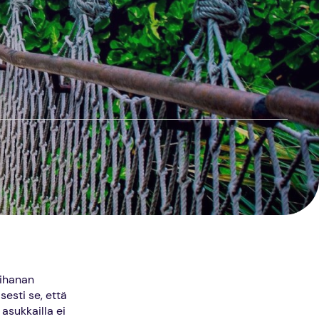
ihanan
esti se, että
asukkailla ei