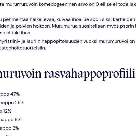
tä murumuruvoin komedogeeninen arvo on 0 eli se ei todellak
pehmentää halkeilevaa, kuivaa ihoa. Se sopii siksi karheiden
den ja polvien hoitoon. Murumurua suositellaan myös psorin h
 se ei tuki ihoa.
yristiini- ja lauriinihappopitoisuuden vuoksi murumuruvoi o
ustenhoitotuotteisiin.
ruvoin rasvahappoprofiili
happo 47%
nihappo 26%
o 12%
ihappo 6%
happo 2%