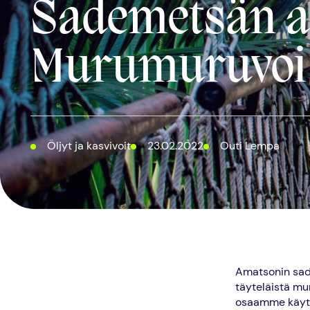
Sademetsän aa
Murumuruvoi
Öljyt ja kasvivoit
23.02.2022
Outi Lempa
Amatsonin sad
täyteläistä mu
osaamme käyttä