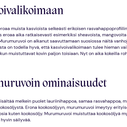
oivalikoimaan
oaa muista kasvioista selkeästi erikoisen rasvahappoprofiilin
eroaa aika ratkaisevasti esimerkiksi sheavoista, mangovoita 
Murumuruvoi on alkanut saavuttamaan suosiossa näitä vanhoj
usta on todella hyvä, että kasvivoivalikoimaan tulee hieman va
 kun muistuttavat kovin paljon toisiaan. Nyt on aika kokeilla roh
uruvoin ominaisuudet
sältää melkein puolet lauriinihappoa, samaa rasvahappoa, mi
okosöljystä. Erona kookosöljyyn, murumuruvoi imeytyy erityis
kosia kuten kookosöljy. Murumuruvoi muistuttaa kookosöljyä my
 hyvin säilyvää.