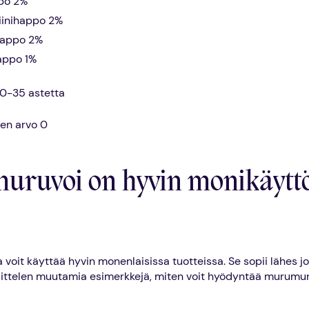
ppo 2%
iinihappo 2%
happo 2%
appo 1%
30-35 astetta
en arvo 0
uruvoi on hyvin monikäytt
voit käyttää hyvin monenlaisissa tuotteissa. Se sopii lähes jok
sittelen muutamia esimerkkejä, miten voit hyödyntää murumu