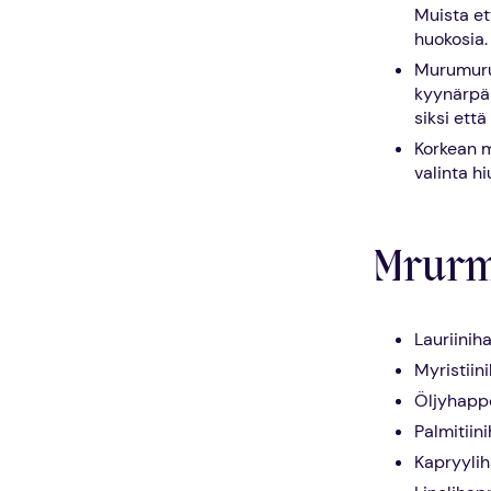
Muista et
huokosia.
Murumuru 
kyynärpäi
siksi että
Korkean m
valinta hi
Mrurmu
Lauriini
Myristii
Öljyhapp
Palmitiin
Kapryyli