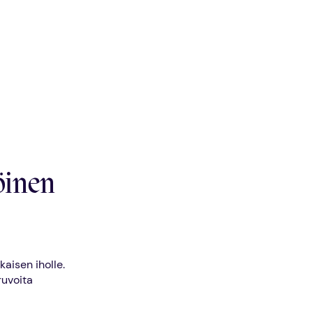
öinen
aisen iholle.
ruvoita