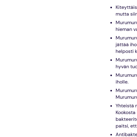
Kiteyttäi
mutta sii
Murumuruv
hieman v
Murumuru 
jättää ih
helposti 
Murumuruv
hyvän tuo
Murumuruv
iholle.
Murumuruv
Murumurul
Yhteistä 
Kookosta 
bakteerit
paitsi, et
Antibakte