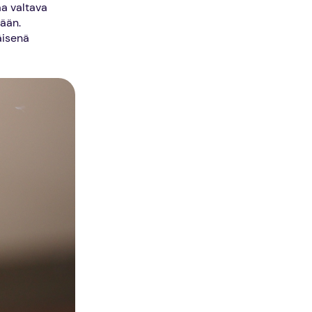
a valtava
mään.
äisenä