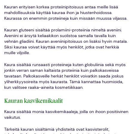
Kauran erityisen korkea proteiinipitoisuus antaa meille lisää
mahdollisuuksia käyttää kauraa ihon ja hiustenhoidossa.
Kaurassa on enemmin proteiineja kuin missään muussa viljassa.
Kauran gluteeni sisältää prolamiini-proteiinia nimeltä aveniini.
Aveniini ei ärsytä keliaakikon suolistoa samalla tavalla kuin
vehnän gliadiini. Kauran aveniinipitoisuus on lisäksi hyvin matala.
Siksi kauraa voivat käyttää myös henkilöt, jotka ovat herkkiä
muille viljoille.
Kaura sisältää runsaasti proteiineja kuten globuliinia sekä myös
jonkin verran saman kaltaista proteiinia kuin palkokasveissa
tavataan. Palkokasveille herkät henkilöt voivatkin saada joskus
yliherkkyysoireita myös kaurasta. Tämä kannattaa huomioida,
kun valitsee raaka-aineita kosmetiikkaan.
Kauran kasvikemikaalit
Kaura sisältää monia kasvikemikaaleja, joilla on ihoon positiivinen
vaikutus.
Tärkeitä kauran sisältämiä yhdisteitä ovat kasvisterolit,