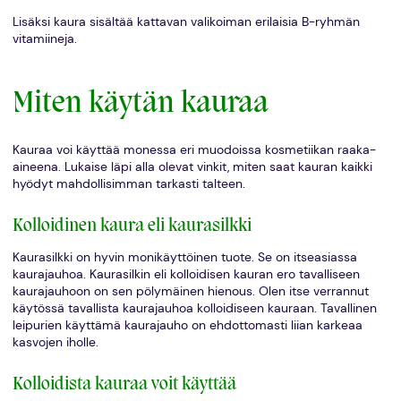
Lisäksi kaura sisältää kattavan valikoiman erilaisia B-ryhmän
vitamiineja.
Miten käytän kauraa
Kauraa voi käyttää monessa eri muodoissa kosmetiikan raaka-
aineena. Lukaise läpi alla olevat vinkit, miten saat kauran kaikki
hyödyt mahdollisimman tarkasti talteen.
Kolloidinen kaura eli kaurasilkki
Kaurasilkki on hyvin monikäyttöinen tuote. Se on itseasiassa
kaurajauhoa. Kaurasilkin eli kolloidisen kauran ero tavalliseen
kaurajauhoon on sen pölymäinen hienous. Olen itse verrannut
käytössä tavallista kaurajauhoa kolloidiseen kauraan. Tavallinen
leipurien käyttämä kaurajauho on ehdottomasti liian karkeaa
kasvojen iholle.
Kolloidista kauraa voit käyttää