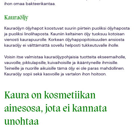
ihon omaa bakteerikantaa.
Kauraöljy
Kauraöljyn öljyhapot koostuvat suurin piirtein puoliksi öljyhaposta
ja puoliksi linolihaposta. Kauniin keltainen öljy tuoksuu kotoisan
vienosti kaurapuurolle. Korkean öljyhappopitoisuuden ansiosta
kauraöljy ei välttämättä sovellu helposti tukkeutuvalle iholle.
Voisin itse valmistaa kauraöljypohjaisia tuotteita ekseemaiholle,
vauvoille, pikkulapsille, kuivaihoisille ja ikääntyneille ihmisille.
Teineille ja nuorille aikuisille tämä öljy ei ole paras mahdollinen.
Kauraöljy sopii sekä kasvoille ja vartalon ihon hoitoon.
Kaura on kosmetiikan
ainesosa, jota ei kannata
unohtaa