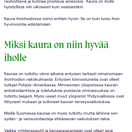
rauhoittavia ja kutinaa poistavia ainesosia. Kaura on iholle
hyödyllistä niin ulkoisesti kuin sisäisestikin.
Kaura ihonhoidossa toimii erittäin hyvin. Se on kuin luotu ihon
hyvinvointia edistämään.
Miksi kaura on niin hyvää
iholle
Kauraa on tutkittu viime aikoina erityisen tarkasti nimenomaan
ihonhoidon näkökulmasta. Erityisen kiinnostuneita ovat olleet
tutkijat Pohjois-Amerikassa. Minnesotan yliopistossa kauran
antioksidanttisia ja tulehduksia poistavia ominaisuuksia on
tutkittu laajasti. Myös useat muut yliopistot Yhdysvalloissa ovat
liittyneet mukaan ja tutkineet kauran terveysvaikutuksia.
Meillä Suomessa kauraa on myös tutkittu mutta lähinnä sen
sydän- ja verisuonitauteja ehkäisevän vaikutuksen takia.
Vaikka yrttiterapeutit ja kansanparantajat ovat olleet aina