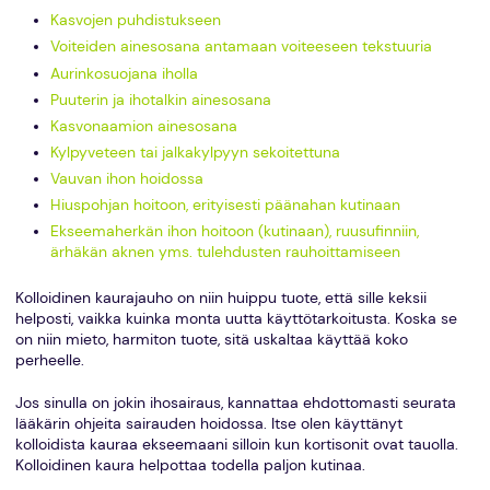
Kasvojen puhdistukseen
Voiteiden ainesosana antamaan voiteeseen tekstuuria
Aurinkosuojana iholla
Puuterin ja ihotalkin ainesosana
Kasvonaamion ainesosana
Kylpyveteen tai jalkakylpyyn sekoitettuna
Vauvan ihon hoidossa
Hiuspohjan hoitoon, erityisesti päänahan kutinaan
Ekseemaherkän ihon hoitoon (kutinaan), ruusufinniin,
ärhäkän aknen yms. tulehdusten rauhoittamiseen
Kolloidinen kaurajauho on niin huippu tuote, että sille keksii
helposti, vaikka kuinka monta uutta käyttötarkoitusta. Koska se
on niin mieto, harmiton tuote, sitä uskaltaa käyttää koko
perheelle.
Jos sinulla on jokin ihosairaus, kannattaa ehdottomasti seurata
lääkärin ohjeita sairauden hoidossa. Itse olen käyttänyt
kolloidista kauraa ekseemaani silloin kun kortisonit ovat tauolla.
Kolloidinen kaura helpottaa todella paljon kutinaa.