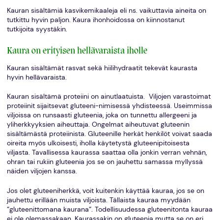
Kauran sisältämiä kasvikemikaaleja eli ns. vaikuttavia aineita on
tutkittu hyvin paljon. Kaura ihonhoidossa on kiinnostanut
tutkijoita syystäkin.
Kaura on erityisen hellävaraista iholle
Kauran sisältämät rasvat sekä hiilihydraatit tekevät kaurasta
hyvin hellävaraista.
Kauran sisältämä proteiini on ainutlaatuista. Viljojen varastoimat
proteiinit sijaitsevat gluteeni-nimisessä yhdisteessä. Useimmissa
viljoissa on runsaasti gluteenia, joka on tunnettu allergeeni ja
yliherkkyyksien aiheuttaja. Ongelmat aiheutuvat gluteenin
sisältämästä proteiinista. Gluteenille herkät henkilöt voivat saada
oireita myös ulkoisesti, iholla käytetystä gluteenipitoisesta
viljasta. Tavallisessa kaurassa saattaa olla jonkin verran vehnän,
ohran tai rukiin gluteenia jos se on jauhettu samassa myllyssä
näiden viljojen kanssa.
Jos olet gluteeniherkkä, voit kuitenkin käyttää kauraa, jos se on
jauhettu erillään muista viljoista. Tällaista kauraa myydään
”gluteenittomana kaurana”. Todellisuudessa gluteenitonta kauraa
ei ole olemassakaan. Kaurassakin on gluteenia mutta se on eri