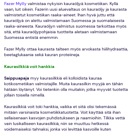
Fazer Mylly
valmistaa nykyisin kauraöljyä kosmetiikan. Kyllä
vaan, luit oikein. Fazerin uusi aluevaltaus on kauraöljy ja kaurasta
valmistetut kosmetiikan raaka-aineet. Ihan hyvä juttu että
kauraöljyä on alettu valmistamaan Suomessa ja suomalaisesta
raaka-aineesta. Kauraöljyn valmistus suomessa tarkoittaa myös
sitä, että kauraöljypohjaisia tuotteita aletaan valmistamaan
Suomessa entistä enemmin.
Fazer Mylly ottaa kaurasta talteen myös arvokasta hiilihydraattia,
beetaglukaania sekä kauran proteiineja.
Kaurasilkkiä voit hankkia
Saippuapaja
myy kaurasilkkiä eli kolloidista kauraa
kotikosmetiikan valmistajille. Muita kaurasilkin myyjiä en tähän
hätään löytänyt. Voi tietenkin olla muitakin, jotka myyvät tuotetta
jollain toisella nimellä.
Kaurasilkkiä voit toki hankkia, vaikka et siitä olisi tekemässä
mitään varsinaista kosmetiikkatuotetta. Voit käyttää sitä ihan
sellaisenaan kasvojen puhdistukseen ja naamioihin. Tilkka vettä
vain lusikalliseen kaurasilkkiä, niin se muuttuu hetkessä
voidemaiseksi tahnaksi, jonka voi levittää kasvoille kuten