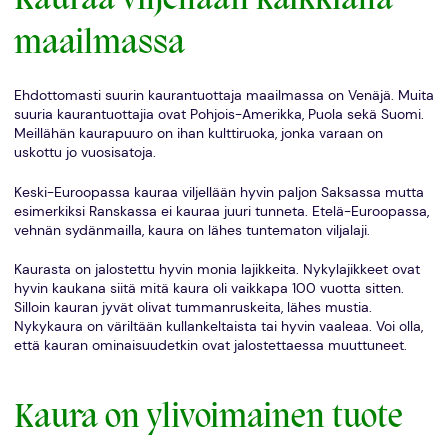
maailmassa
Ehdottomasti suurin kaurantuottaja maailmassa on Venäjä. Muita
suuria kaurantuottajia ovat Pohjois-Amerikka, Puola sekä Suomi.
Meillähän kaurapuuro on ihan kulttiruoka, jonka varaan on
uskottu jo vuosisatoja.
Keski-Euroopassa kauraa viljellään hyvin paljon Saksassa mutta
esimerkiksi Ranskassa ei kauraa juuri tunneta. Etelä-Euroopassa,
vehnän sydänmailla, kaura on lähes tuntematon viljalaji.
Kaurasta on jalostettu hyvin monia lajikkeita. Nykylajikkeet ovat
hyvin kaukana siitä mitä kaura oli vaikkapa 100 vuotta sitten.
Silloin kauran jyvät olivat tummanruskeita, lähes mustia.
Nykykaura on väriltään kullankeltaista tai hyvin vaaleaa. Voi olla,
että kauran ominaisuudetkin ovat jalostettaessa muuttuneet.
Kaura on ylivoimainen tuote