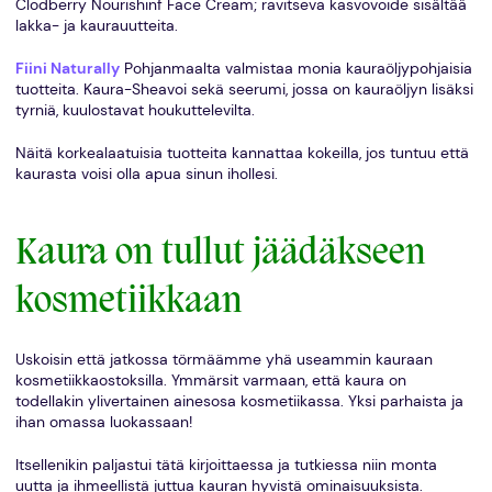
Clodberry Nourishinf Face Cream; ravitseva kasvovoide sisältää
lakka- ja kaurauutteita.
Fiini Naturally
Pohjanmaalta valmistaa monia kauraöljypohjaisia
tuotteita. Kaura-Sheavoi sekä seerumi, jossa on kauraöljyn lisäksi
tyrniä, kuulostavat houkuttelevilta.
Näitä korkealaatuisia tuotteita kannattaa kokeilla, jos tuntuu että
kaurasta voisi olla apua sinun ihollesi.
Kaura on tullut jäädäkseen
kosmetiikkaan
Uskoisin että jatkossa törmäämme yhä useammin kauraan
kosmetiikkaostoksilla. Ymmärsit varmaan, että kaura on
todellakin ylivertainen ainesosa kosmetiikassa. Yksi parhaista ja
ihan omassa luokassaan!
Itsellenikin paljastui tätä kirjoittaessa ja tutkiessa niin monta
uutta ja ihmeellistä juttua kauran hyvistä ominaisuuksista.