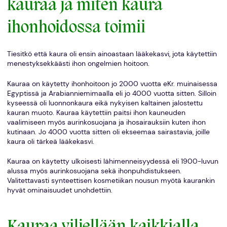
kauraa ja miten kaura
ihonhoidossa toimii
Tiesitkö että kaura oli ensin ainoastaan lääkekasvi, jota käytettiin
menestyksekkäästi ihon ongelmien hoitoon.
Kauraa on käytetty ihonhoitoon jo 2000 vuotta eKr. muinaisessa
Egyptissä ja Arabianniemimaalla eli jo 4000 vuotta sitten. Silloin
kyseessä oli luonnonkaura eikä nykyisen kaltainen jalostettu
kauran muoto. Kauraa käytettiin paitsi ihon kauneuden
vaalimiseen myös aurinkosuojana ja ihosairauksiin kuten ihon
kutinaan. Jo 4000 vuotta sitten oli ekseemaa sairastavia, joille
kaura oli tärkeä lääkekasvi.
Kauraa on käytetty ulkoisesti lähimenneisyydessä eli 1900-luvun
alussa myös aurinkosuojana sekä ihonpuhdistukseen.
Valitettavasti synteettisen kosmetiikan nousun myötä kaurankin
hyvät ominaisuudet unohdettiin.
Kauraa viljellään kaikkialla