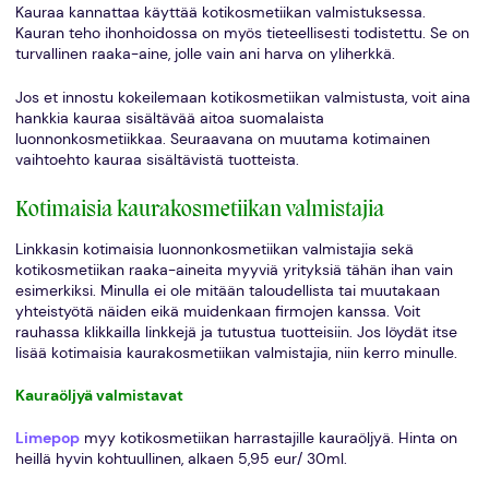
Kauraa kannattaa käyttää kotikosmetiikan valmistuksessa.
Kauran teho ihonhoidossa on myös tieteellisesti todistettu. Se on
turvallinen raaka-aine, jolle vain ani harva on yliherkkä.
Jos et innostu kokeilemaan kotikosmetiikan valmistusta, voit aina
hankkia kauraa sisältävää aitoa suomalaista
luonnonkosmetiikkaa. Seuraavana on muutama kotimainen
vaihtoehto kauraa sisältävistä tuotteista.
Kotimaisia kaurakosmetiikan valmistajia
Linkkasin kotimaisia luonnonkosmetiikan valmistajia sekä
kotikosmetiikan raaka-aineita myyviä yrityksiä tähän ihan vain
esimerkiksi. Minulla ei ole mitään taloudellista tai muutakaan
yhteistyötä näiden eikä muidenkaan firmojen kanssa. Voit
rauhassa klikkailla linkkejä ja tutustua tuotteisiin. Jos löydät itse
lisää kotimaisia kaurakosmetiikan valmistajia, niin kerro minulle.
Kauraöljyä valmistavat
Limepop
myy kotikosmetiikan harrastajille kauraöljyä. Hinta on
heillä hyvin kohtuullinen, alkaen 5,95 eur/ 30ml.