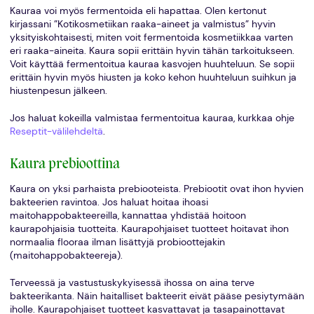
Kauraa voi myös fermentoida eli hapattaa. Olen kertonut
kirjassani ”Kotikosmetiikan raaka-aineet ja valmistus” hyvin
yksityiskohtaisesti, miten voit fermentoida kosmetiikkaa varten
eri raaka-aineita. Kaura sopii erittäin hyvin tähän tarkoitukseen.
Voit käyttää fermentoitua kauraa kasvojen huuhteluun. Se sopii
erittäin hyvin myös hiusten ja koko kehon huuhteluun suihkun ja
hiustenpesun jälkeen.
Jos haluat kokeilla valmistaa fermentoitua kauraa, kurkkaa ohje
Reseptit-välilehdeltä
.
Kaura prebioottina
Kaura on yksi parhaista prebiooteista. Prebiootit ovat ihon hyvien
bakteerien ravintoa. Jos haluat hoitaa ihoasi
maitohappobakteereilla, kannattaa yhdistää hoitoon
kaurapohjaisia tuotteita. Kaurapohjaiset tuotteet hoitavat ihon
normaalia flooraa ilman lisättyjä probioottejakin
(maitohappobakteereja).
Terveessä ja vastustuskykyisessä ihossa on aina terve
bakteerikanta. Näin haitalliset bakteerit eivät pääse pesiytymään
iholle. Kaurapohjaiset tuotteet kasvattavat ja tasapainottavat