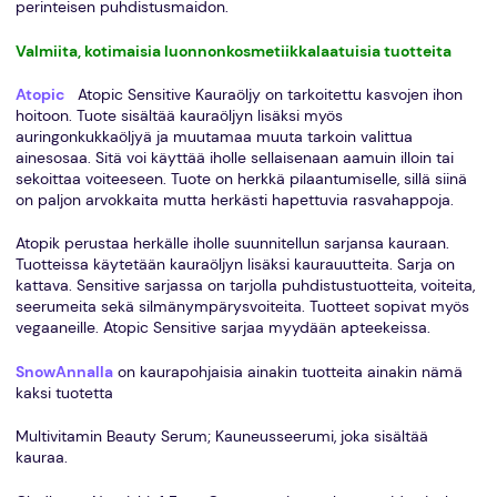
perinteisen puhdistusmaidon.
Valmiita, kotimaisia luonnonkosmetiikkalaatuisia tuotteita
Atopic
Atopic Sensitive Kauraöljy on tarkoitettu kasvojen ihon
hoitoon. Tuote sisältää kauraöljyn lisäksi myös
auringonkukkaöljyä ja muutamaa muuta tarkoin valittua
ainesosaa. Sitä voi käyttää iholle sellaisenaan aamuin illoin tai
sekoittaa voiteeseen. Tuote on herkkä pilaantumiselle, sillä siinä
on paljon arvokkaita mutta herkästi hapettuvia rasvahappoja.
Atopik perustaa herkälle iholle suunnitellun sarjansa kauraan.
Tuotteissa käytetään kauraöljyn lisäksi kaurauutteita. Sarja on
kattava. Sensitive sarjassa on tarjolla puhdistustuotteita, voiteita,
seerumeita sekä silmänympärysvoiteita. Tuotteet sopivat myös
vegaaneille. Atopic Sensitive sarjaa myydään apteekeissa.
SnowAnnalla
on kaurapohjaisia ainakin tuotteita ainakin nämä
kaksi tuotetta
Multivitamin Beauty Serum; Kauneusseerumi, joka sisältää
kauraa.