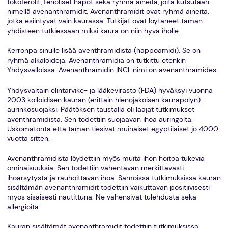
tokoferolit, fenoliset hapot sekä ryhmä aineita, joita kutsutaan
nimellä avenanthramidit. Avenanthramidit ovat ryhmä aineita,
jotka esiintyvät vain kaurassa. Tutkijat ovat löytäneet tämän
yhdisteen tutkiessaan miksi kaura on niin hyvä iholle.
Kerronpa sinulle lisää aventhramidista (happoamidi). Se on
ryhmä alkaloideja. Avenanthramidia on tutkittu etenkin
Yhdysvalloissa. Avenanthramidin INCI-nimi on avenanthramides.
Yhdysvaltain elintarvike- ja lääkevirasto (FDA) hyväksyi vuonna
2003 kolloidisen kauran (erittäin hienojakoisen kaurapölyn)
aurinkosuojaksi. Päätöksen taustalla oli laajat tutkimukset
aventhramidista. Sen todettiin suojaavan ihoa auringolta.
Uskomatonta että tämän tiesivät muinaiset egyptiläiset jo 4000
vuotta sitten.
Avenanthramidista löydettiin myös muita ihon hoitoa tukevia
ominaisuuksia. Sen todettiin vähentävän merkittävästi
ihoärsytystä ja rauhoittavan ihoa. Samoissa tutkimuksissa kauran
sisältämän avenanthramidit todettiin vaikuttavan positiivisesti
myös sisäisesti nautittuna. Ne vähensivät tulehdusta sekä
allergioita.
Kauran sisältämät avenanthramidit todettiin tutkimuksissa