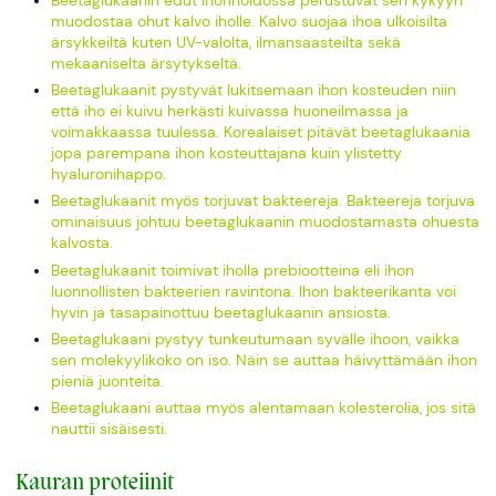
Beetaglukaanin edut ihonhoidossa perustuvat sen kykyyn
muodostaa ohut kalvo iholle. Kalvo suojaa ihoa ulkoisilta
ärsykkeiltä kuten UV-valolta, ilmansaasteilta sekä
mekaaniselta ärsytykseltä.
Beetaglukaanit pystyvät lukitsemaan ihon kosteuden niin
että iho ei kuivu herkästi kuivassa huoneilmassa ja
voimakkaassa tuulessa. Korealaiset pitävät beetaglukaania
jopa parempana ihon kosteuttajana kuin ylistetty
hyaluronihappo.
Beetaglukaanit myös torjuvat bakteereja. Bakteereja torjuva
ominaisuus johtuu beetaglukaanin muodostamasta ohuesta
kalvosta.
Beetaglukaanit toimivat iholla prebiootteina eli ihon
luonnollisten bakteerien ravintona. Ihon bakteerikanta voi
hyvin ja tasapainottuu beetaglukaanin ansiosta.
Beetaglukaani pystyy tunkeutumaan syvälle ihoon, vaikka
sen molekyylikoko on iso. Näin se auttaa häivyttämään ihon
pieniä juonteita.
Beetaglukaani auttaa myös alentamaan kolesterolia, jos sitä
nauttii sisäisesti.
Kauran proteiinit