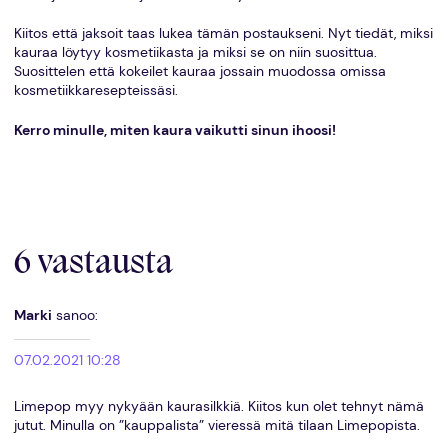
Kiitos että jaksoit taas lukea tämän postaukseni. Nyt tiedät, miksi
kauraa löytyy kosmetiikasta ja miksi se on niin suosittua.
Suosittelen että kokeilet kauraa jossain muodossa omissa
kosmetiikkaresepteissäsi.
Kerro minulle, miten kaura vaikutti sinun ihoosi!
6 vastausta
Marki
sanoo:
07.02.2021 10:28
Limepop myy nykyään kaurasilkkiä. Kiitos kun olet tehnyt nämä
jutut. Minulla on ”kauppalista” vieressä mitä tilaan Limepopista.