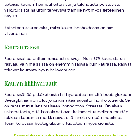
tietoisia kauran ihoa rauhoittavista ja tulehdusta poistavista
vaikutuksista haluttiin terveysväittämille nyt myös tieteellinen
näyttö.
Katsotaan seuraavaksi, miksi kaura ihonhoidossa on niin
ylivertainen.
Kauran rasvat
Kaura sisältää erittäin runsaasti rasvoja. Noin 10% kaurasta on
rasvaa. Vain maississa on enemmin rasvaa kuin kaurassa. Rasvat
tekevät kaurasta hyvin hellävaraisen.
Kauran hiilihydraatit
Kaura sisältää pitkäketjuista hiilihydraattia nimeltä beetaglukaani.
Beetaglukaani on ollut jo jonkin aikaa suosittu ihonhoitotrendi. Se
on rantautunut länsimaiseen ihonhoitoon Koreasta. On aivan
uskomatonta, että korealaiset ovat keksineet uudelleen meidän
rakkaan kauran ja markkinoivat sitä innolla ympäri maailmaa.
Tosin Koreassa beetaglukaania tuotetaan myös sienistä.