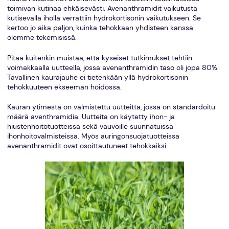
toimivan kutinaa ehkäisevästi. Avenanthramidit vaikutusta
kutisevalla iholla verrattiin hydrokortisonin vaikutukseen. Se
kertoo jo aika paljon, kuinka tehokkaan yhdisteen kanssa
olemme tekemisissä.
Pitää kuitenkin muistaa, että kyseiset tutkimukset tehtiin
voimakkaalla uutteella, jossa avenanthramidin taso oli jopa 80%.
Tavallinen kaurajauhe ei tietenkään yllä hydrokortisonin
tehokkuuteen ekseeman hoidossa.
Kauran ytimestä on valmistettu uutteitta, jossa on standardoitu
määrä aventhramidia. Uutteita on käytetty ihon- ja
hiustenhoitotuotteissa sekä vauvoille suunnatuissa
ihonhoitovalmisteissa. Myös auringonsuojatuotteissa
avenanthramidit ovat osoittautuneet tehokkaiksi.