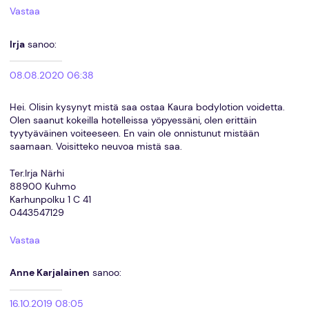
Vastaa
Irja
sanoo:
08.08.2020 06:38
Hei. Olisin kysynyt mistä saa ostaa Kaura bodylotion voidetta.
Olen saanut kokeilla hotelleissa yöpyessäni, olen erittäin
tyytyäväinen voiteeseen. En vain ole onnistunut mistään
saamaan. Voisitteko neuvoa mistä saa.
Ter.Irja Närhi
88900 Kuhmo
Karhunpolku 1 C 41
0443547129
Vastaa
Anne Karjalainen
sanoo:
16.10.2019 08:05