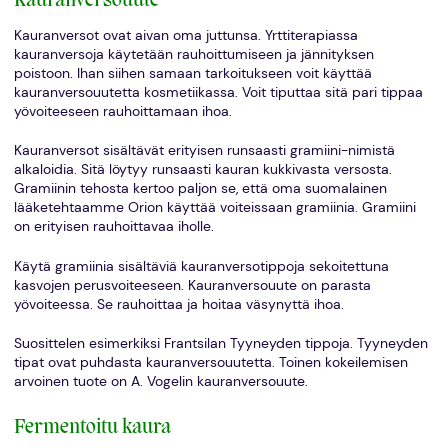
Kauranversouute
Kauranversot ovat aivan oma juttunsa. Yrttiterapiassa
kauranversoja käytetään rauhoittumiseen ja jännityksen
poistoon. Ihan siihen samaan tarkoitukseen voit käyttää
kauranversouutetta kosmetiikassa. Voit tiputtaa sitä pari tippaa
yövoiteeseen rauhoittamaan ihoa.
Kauranversot sisältävät erityisen runsaasti gramiini-nimistä
alkaloidia. Sitä löytyy runsaasti kauran kukkivasta versosta.
Gramiinin tehosta kertoo paljon se, että oma suomalainen
lääketehtaamme Orion käyttää voiteissaan gramiinia. Gramiini
on erityisen rauhoittavaa iholle.
Käytä gramiinia sisältäviä kauranversotippoja sekoitettuna
kasvojen perusvoiteeseen. Kauranversouute on parasta
yövoiteessa. Se rauhoittaa ja hoitaa väsynyttä ihoa.
Suosittelen esimerkiksi Frantsilan Tyyneyden tippoja. Tyyneyden
tipat ovat puhdasta kauranversouutetta. Toinen kokeilemisen
arvoinen tuote on A. Vogelin kauranversouute.
Fermentoitu kaura