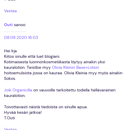
Vastaa
Outi
sanoo:
08.08.2020 16:03
Hei Irja
Kiitos sinulle että luet blogiani.
Kotimaisesta luonnonkosmetiikasta löytyy ainakin yksi
kauralotion. Twistbe myy
Olivia Kleinin Base+Lotion
hoitoemulsiota jossa on kauraa. Olivia Kleinia myy myös ainakin
Sokos.
Joik Organicilla
on vauvoille tarkoitettu todella hellävarainen
kauralotion.
Toivottavasti näistä tiedoista on sinulle apua.
Hyvää kesän jatkoa!
T.Outi
Vastaa