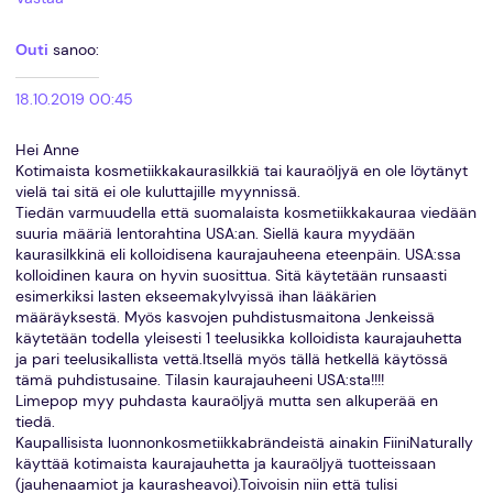
Outi
sanoo:
18.10.2019 00:45
Hei Anne
Kotimaista kosmetiikkakaurasilkkiä tai kauraöljyä en ole löytänyt
vielä tai sitä ei ole kuluttajille myynnissä.
Tiedän varmuudella että suomalaista kosmetiikkakauraa viedään
suuria määriä lentorahtina USA:an. Siellä kaura myydään
kaurasilkkinä eli kolloidisena kaurajauheena eteenpäin. USA:ssa
kolloidinen kaura on hyvin suosittua. Sitä käytetään runsaasti
esimerkiksi lasten ekseemakylvyissä ihan lääkärien
määräyksestä. Myös kasvojen puhdistusmaitona Jenkeissä
käytetään todella yleisesti 1 teelusikka kolloidista kaurajauhetta
ja pari teelusikallista vettä.Itsellä myös tällä hetkellä käytössä
tämä puhdistusaine. Tilasin kaurajauheeni USA:sta!!!!
Limepop myy puhdasta kauraöljyä mutta sen alkuperää en
tiedä.
Kaupallisista luonnonkosmetiikkabrändeistä ainakin FiiniNaturally
käyttää kotimaista kaurajauhetta ja kauraöljyä tuotteissaan
(jauhenaamiot ja kaurasheavoi).Toivoisin niin että tulisi