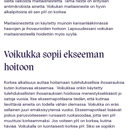
sieltä valkoista maitiaisnestettä. Tämä neste on erityisen
antimikrobista ainetta. Voikukan maitiaisneste on hyvin
alkalipitoista eli sen pH on korkea.
Maitiaisnestettä on käytetty muinoin kansanlääkinnässä
haavojen ja ihovaurioiden hoitoon. Lapsuudessani voikukan
maitiaisnesteellä hoidettiin myös syyliä.
Voikukka sopii ekseeman
hoitoon
Korkea alkalisuus auttaa hoitamaan tulehduksellisia ihosairauksia
kuten kutisevaa ekseemaa. Voikukkaa onkin käytetty
tulehduksellisten ihosairauksien hoidossa menestyksekkäästi jo
satoja vuosia. Itse ekseemapotilaana tiedän, että kutinaa
lievittäviä aineita on todella vähän olemassa. Voikukka on eräs
sellainen juuri emäksisyytensä vuoksi. Ekseemapotilaat lisäävät
joskus perusvoiteeseen runsaasti ruokasoodaa, jotta sen pH
muuttuisi korkeammaksi. Jos voiteen pH on korkea, kutina
häviää. Voikukalla on luontaisesti korkea pH. Siksi se sopiikin