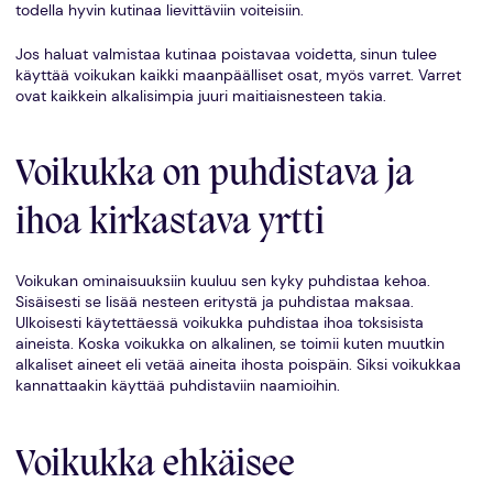
todella hyvin kutinaa lievittäviin voiteisiin.
Jos haluat valmistaa kutinaa poistavaa voidetta, sinun tulee
käyttää voikukan kaikki maanpäälliset osat, myös varret. Varret
ovat kaikkein alkalisimpia juuri maitiaisnesteen takia.
Voikukka on puhdistava ja
ihoa kirkastava yrtti
Voikukan ominaisuuksiin kuuluu sen kyky puhdistaa kehoa.
Sisäisesti se lisää nesteen eritystä ja puhdistaa maksaa.
Ulkoisesti käytettäessä voikukka puhdistaa ihoa toksisista
aineista. Koska voikukka on alkalinen, se toimii kuten muutkin
alkaliset aineet eli vetää aineita ihosta poispäin. Siksi voikukkaa
kannattaakin käyttää puhdistaviin naamioihin.
Voikukka ehkäisee