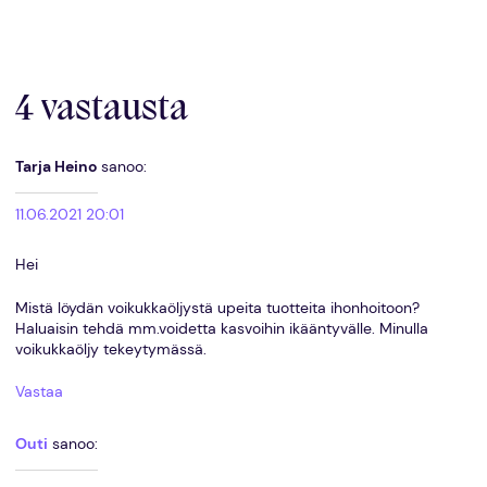
4 vastausta
Tarja Heino
sanoo:
11.06.2021 20:01
Hei
Mistä löydän voikukkaöljystä upeita tuotteita ihonhoitoon?
Haluaisin tehdä mm.voidetta kasvoihin ikääntyvälle. Minulla
voikukkaöljy tekeytymässä.
Vastaa
Outi
sanoo: