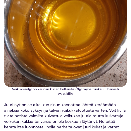
Voikukkaöljy on kauniin kullan keltaista. Öljy myös tuoksuu ihanasti
voikukille.
Juuri nyt on se aika, kun sinun kannattaa lähteä keräämään
aineksia koko syksyn ja talven voikukkatuotteita varten. Voit kyllä
tilata netistä valmiita kuivattuja voikukan juuria mutta kuivattuja
voikukan kukkia tai varsia en ole koskaan löytänyt. Ne pitää
kerätä itse luonnosta. Iholle parhaita ovat juuri kukat ja varret.