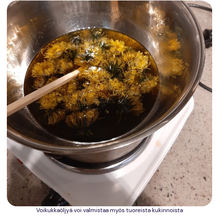
Voikukkaöljyä voi valmistaa myös tuoreista kukinnoista