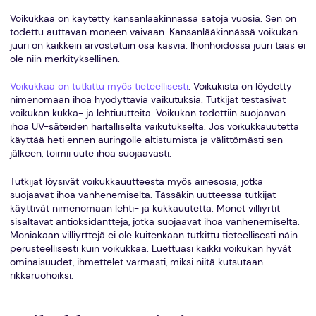
Voikukkaa on käytetty kansanlääkinnässä satoja vuosia. Sen on
todettu auttavan moneen vaivaan. Kansanlääkinnässä voikukan
juuri on kaikkein arvostetuin osa kasvia. Ihonhoidossa juuri taas ei
ole niin merkityksellinen.
Voikukkaa on tutkittu myös tieteellisesti
. Voikukista on löydetty
nimenomaan ihoa hyödyttäviä vaikutuksia. Tutkijat testasivat
voikukan kukka- ja lehtiuutteita. Voikukan todettiin suojaavan
ihoa UV-säteiden haitalliselta vaikutukselta. Jos voikukkauutetta
käyttää heti ennen auringolle altistumista ja välittömästi sen
jälkeen, toimii uute ihoa suojaavasti.
Tutkijat löysivät voikukkauutteesta myös ainesosia, jotka
suojaavat ihoa vanhenemiselta. Tässäkin uutteessa tutkijat
käyttivät nimenomaan lehti- ja kukkauutetta. Monet villiyrtit
sisältävät antioksidantteja, jotka suojaavat ihoa vanhenemiselta.
Moniakaan villiyrttejä ei ole kuitenkaan tutkittu tieteellisesti näin
perusteellisesti kuin voikukkaa. Luettuasi kaikki voikukan hyvät
ominaisuudet, ihmettelet varmasti, miksi niitä kutsutaan
rikkaruohoiksi.