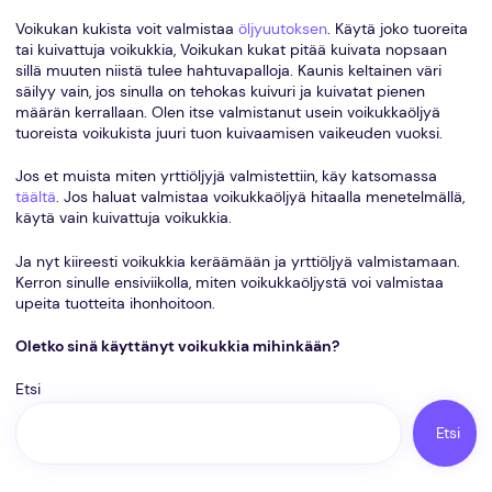
Voikukan kukista voit valmistaa
öljyuutoksen
. Käytä joko tuoreita
tai kuivattuja voikukkia, Voikukan kukat pitää kuivata nopsaan
sillä muuten niistä tulee hahtuvapalloja. Kaunis keltainen väri
säilyy vain, jos sinulla on tehokas kuivuri ja kuivatat pienen
määrän kerrallaan. Olen itse valmistanut usein voikukkaöljyä
tuoreista voikukista juuri tuon kuivaamisen vaikeuden vuoksi.
Jos et muista miten yrttiöljyjä valmistettiin, käy katsomassa
täältä
. Jos haluat valmistaa voikukkaöljyä hitaalla menetelmällä,
käytä vain kuivattuja voikukkia.
Ja nyt kiireesti voikukkia keräämään ja yrttiöljyä valmistamaan.
Kerron sinulle ensiviikolla, miten voikukkaöljystä voi valmistaa
upeita tuotteita ihonhoitoon.
Oletko sinä käyttänyt voikukkia mihinkään?
Etsi
Etsi