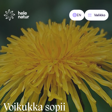
Siirry
sisältöön
EN
Valikko
Voikukka sopii