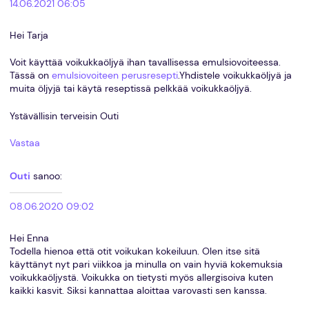
14.06.2021 06:05
Hei Tarja
Voit käyttää voikukkaöljyä ihan tavallisessa emulsiovoiteessa.
Tässä on
emulsiovoiteen perusresepti
.Yhdistele voikukkaöljyä ja
muita öljyjä tai käytä reseptissä pelkkää voikukkaöljyä.
Ystävällisin terveisin Outi
Vastaa
Outi
sanoo:
08.06.2020 09:02
Hei Enna
Todella hienoa että otit voikukan kokeiluun. Olen itse sitä
käyttänyt nyt pari viikkoa ja minulla on vain hyviä kokemuksia
voikukkaöljystä. Voikukka on tietysti myös allergisoiva kuten
kaikki kasvit. Siksi kannattaa aloittaa varovasti sen kanssa.