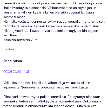
Lemmikkiä olen tutkinut jonkin verran. Lemmikki sisältää joitakin
iholle hyöduyllisiä ainesosia. Valitettavasti se on myös jonkin
verran myrkyllinen kasvi. Siksi en ole sitä suosinut lainkaan
kosmetiikassa.
Näin alkukesästä luonnosta löytyy roppa kaupalla muita erityisen
tehokkaita kasveja. Tänään kerään kuusenkerkkiä ja valmistan
niistä glyseriittiä. Löydät myös kuusenkerkkäglyseriitin ohjeen
sivuiltani.
Kesäisin terveisin Outi
Vastaa
Enna
sanoo:
07.06.2020 14:31
Voikukka lähti heti kokeiluun voiteeksi, ja vaikuttaa oikein
lupaavalta. Seuraavana vuorossa kasvovesi voikukasta.
Pihassani kasvaa myös paljon lemmikkiä. En löytänyt ainakaan
suomeksi tietoa sen hyötykäytöstä kosmetiikkaan. Onko sinulla
tietoa lemmikin ominaisuuksista ihonhoidossa? Sitä olisi kiva