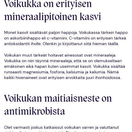
Voikukka on erityisen
mineraalipitoinen kasvi
Monet kasvit sisältävät paljon happoja. Voikukassa tärkein happo
on askorbiinihappo eli c-vitamiini. C-vitamiini on erityisen tärkeä
antioksidantti iholle. Olenkin jo kirjoittanut siitä hieman täällä.
Voikukan muut tärkeät hoitavat ainesosat ovat mineraaleja.
Voikukka on niin täynnä mineraaleja, että se on olemukseltaan
emäksinen eikä hapan kuten useimmat kasvit. Voikukka sisältää
runsaasti magnesiumia, fosforia, kalsiumia ja kaliumia. Nämä
kaikki hivenaineet ovat erityisen arvokkaita juuri ihonhoidossa.
Voikukan maitiaisneste on
antimikrobista
Olet varmasti joskus katkaissut voikukan varren ja valuttanut