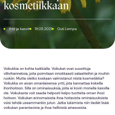
kosmetiikkaan
Yrtit ja kasvit
19.05.2021
Outi Lempa
Voikukkia on kohta kaikkialla. Voikukat ovat suosittuja
villivihanneksia, joita poimitaan innokkaasti salaatteihin ja muihin
ruokiin. Mutta oletko koskaan valmistanut niistä kosmetiikka?
Voikukka on aivan omanlaisensa yrtti, jota kannattaa kokeilla
ihonhoitoon. Sillä on ominaisuuksia, joita ei kovin monella kasvilla
ole. Voikukasta voit saada helposti kelpo tuotteita oman ihosi
hoitoon. Voikukan erinomaisista ihoa hoitavista ominaisuuksista
voisi tehdä useammankin jutun. Jatka lukemista niin tiedät lisää
voikukan parantavista ja ihoa hellivistä ainesosista.