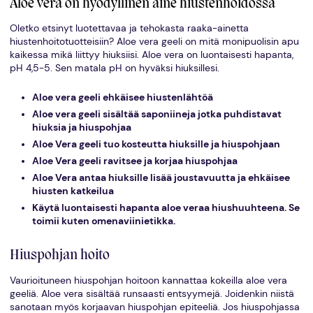
Aloe vera on hyödyllinen aine hiustenhoidossa
Oletko etsinyt luotettavaa ja tehokasta raaka-ainetta
hiustenhoitotuotteisiin? Aloe vera geeli on mitä monipuolisin apu
kaikessa mikä liittyy hiuksiisi. Aloe vera on luontaisesti hapanta,
pH 4,5-5. Sen matala pH on hyväksi hiuksillesi.
Aloe vera geeli ehkäisee hiustenlähtöä
Aloe vera geeli sisältää saponiineja jotka puhdistavat
hiuksia ja hiuspohjaa
Aloe Vera geeli tuo kosteutta hiuksille ja hiuspohjaan
Aloe Vera geeli ravitsee ja korjaa hiuspohjaa
Aloe Vera antaa hiuksille lisää joustavuutta ja ehkäisee
hiusten katkeilua
Käytä luontaisesti hapanta aloe veraa hiushuuhteena. Se
toimii kuten omenaviinietikka.
Hiuspohjan hoito
Vaurioituneen hiuspohjan hoitoon kannattaa kokeilla aloe vera
geeliä. Aloe vera sisältää runsaasti entsyymejä. Joidenkin niistä
sanotaan myös korjaavan hiuspohjan epiteeliä. Jos hiuspohjassa