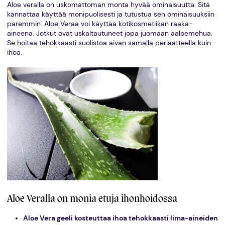
Aloe veralla on uskomattoman monta hyvää ominaisuutta. Sitä
kannattaa käyttää monipuolisesti ja tutustua sen ominaisuuksiin
paremmin. Aloe Veraa voi käyttää kotikosmetiikan raaka-
aineena. Jotkut ovat uskaltautuneet jopa juomaan aaloemehua.
Se hoitaa tehokkaasti suolistoa aivan samalla periaatteella kuin
ihoa.
Aloe Veralla on monia etuja ihonhoidossa
Aloe Vera geeli kosteuttaa ihoa tehokkaasti lima-aineiden