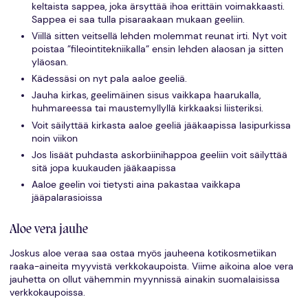
keltaista sappea, joka ärsyttää ihoa erittäin voimakkaasti.
Sappea ei saa tulla pisaraakaan mukaan geeliin.
Viillä sitten veitsellä lehden molemmat reunat irti. Nyt voit
poistaa ”fileointitekniikalla” ensin lehden alaosan ja sitten
yläosan.
Kädessäsi on nyt pala aaloe geeliä.
Jauha kirkas, geelimäinen sisus vaikkapa haarukalla,
huhmareessa tai maustemyllyllä kirkkaaksi liisteriksi.
Voit säilyttää kirkasta aaloe geeliä jääkaapissa lasipurkissa
noin viikon
Jos lisäät puhdasta askorbiinihappoa geeliin voit säilyttää
sitä jopa kuukauden jääkaapissa
Aaloe geelin voi tietysti aina pakastaa vaikkapa
jääpalarasioissa
Aloe vera jauhe
Joskus aloe veraa saa ostaa myös jauheena kotikosmetiikan
raaka-aineita myyvistä verkkokaupoista. Viime aikoina aloe vera
jauhetta on ollut vähemmin myynnissä ainakin suomalaisissa
verkkokaupoissa.