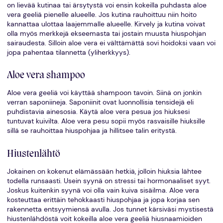
on lievää kutinaa tai ärsytystä voi ensin kokeilla puhdasta aloe
vera geeliä pienelle alueelle. Jos kutina rauhoittuu niin hoito
kannattaa ulottaa laajemmalle alueelle. Kirvely ja kutina voivat
olla myös merkkejä ekseemasta tai jostain muusta hiuspohjan
sairaudesta. Silloin aloe vera ei välttämättä sovi hoidoksi vaan voi
jopa pahentaa tilannetta (yliherkkyys).
Aloe vera shampoo
Aloe vera geeliä voi käyttää shampoon tavoin. Siinä on jonkin
verran saponiineja. Saponiinit ovat luonnollisia tensidejä eli
puhdistavia ainesosia. Käytä aloe vera pesua jos hiuksesi
tuntuvat kuivilta. Aloe vera pesu sopii myös rasvaisille hiuksille
sillä se rauhoittaa hiuspohjaa ja hillitsee talin eritystä.
Hiustenlähtö
Jokainen on kokenut elämässään hetkiä, jolloin hiuksia lähtee
todella runsaasti. Usein syynä on stressi tai hormonaaliset syyt.
Joskus kuitenkin syynä voi olla vain kuiva sisäilma. Aloe vera
kosteuttaa erittäin tehokkaasti hiuspohjaa ja jopa korjaa sen
rakennetta entsyymiensä avulla. Jos tunnet kärsiväsi mystisestä
hiustenlähdöstä voit kokeilla aloe vera geeliä hiusnaamioiden