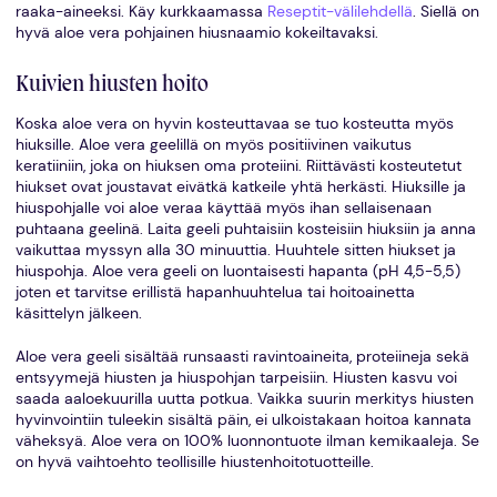
raaka-aineeksi. Käy kurkkaamassa
Reseptit-välilehdellä
. Siellä on
hyvä aloe vera pohjainen hiusnaamio kokeiltavaksi.
Kuivien hiusten hoito
Koska aloe vera on hyvin kosteuttavaa se tuo kosteutta myös
hiuksille. Aloe vera geelillä on myös positiivinen vaikutus
keratiiniin, joka on hiuksen oma proteiini. Riittävästi kosteutetut
hiukset ovat joustavat eivätkä katkeile yhtä herkästi. Hiuksille ja
hiuspohjalle voi aloe veraa käyttää myös ihan sellaisenaan
puhtaana geelinä. Laita geeli puhtaisiin kosteisiin hiuksiin ja anna
vaikuttaa myssyn alla 30 minuuttia. Huuhtele sitten hiukset ja
hiuspohja. Aloe vera geeli on luontaisesti hapanta (pH 4,5-5,5)
joten et tarvitse erillistä hapanhuuhtelua tai hoitoainetta
käsittelyn jälkeen.
Aloe vera geeli sisältää runsaasti ravintoaineita, proteiineja sekä
entsyymejä hiusten ja hiuspohjan tarpeisiin. Hiusten kasvu voi
saada aaloekuurilla uutta potkua. Vaikka suurin merkitys hiusten
hyvinvointiin tuleekin sisältä päin, ei ulkoistakaan hoitoa kannata
väheksyä. Aloe vera on 100% luonnontuote ilman kemikaaleja. Se
on hyvä vaihtoehto teollisille hiustenhoitotuotteille.