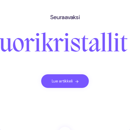
Seuraavaksi
uorikristalli
Lue artikkeli