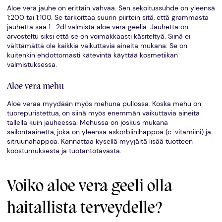
Aloe vera jauhe on erittäin vahvaa. Sen sekoitussuhde on yleensä
1:200 tai 1:100. Se tarkoittaa suurin piirtein sitä, että grammasta
jauhetta saa 1- 2dl valmista aloe vera geeliä. Jauhetta on
arvosteltu siksi että se on voimakkaasti käsiteltyä. Siinä ei
välttämättä ole kaikkia vaikuttavia aineita mukana. Se on
kuitenkin ehdottomasti kätevintä käyttää kosmetiikan
valmistuksessa.
Aloe vera mehu
Aloe veraa myydään myös mehuna pullossa. Koska mehu on
tuorepuristettua, on siinä myös enemmän vaikuttavia aineita
tallella kuin jauheessa. Mehussa on joskus mukana
säilöntäainetta, joka on yleensä askorbiinihappoa (c-vitamiini) ja
sitruunahappoa. Kannattaa kysellä myyjältä lisää tuotteen
koostumuksesta ja tuotantotavasta.
Voiko aloe vera geeli olla
haitallista terveydelle?