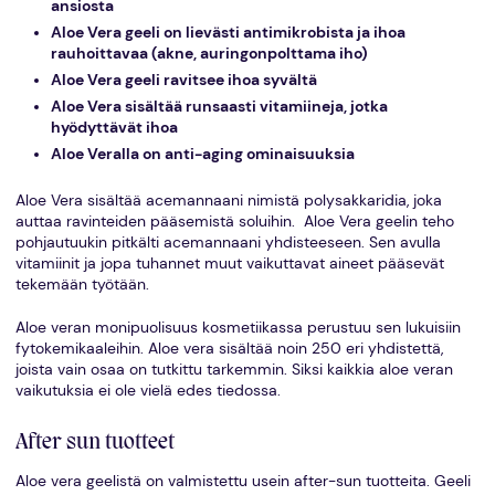
ansiosta
Aloe Vera geeli on lievästi antimikrobista ja ihoa
rauhoittavaa (akne, auringonpolttama iho)
Aloe Vera geeli ravitsee ihoa syvältä
Aloe Vera sisältää runsaasti vitamiineja, jotka
hyödyttävät ihoa
Aloe Veralla on anti-aging ominaisuuksia
Aloe Vera sisältää acemannaani nimistä polysakkaridia, joka
auttaa ravinteiden pääsemistä soluihin. Aloe Vera geelin teho
pohjautuukin pitkälti acemannaani yhdisteeseen. Sen avulla
vitamiinit ja jopa tuhannet muut vaikuttavat aineet pääsevät
tekemään työtään.
Aloe veran monipuolisuus kosmetiikassa perustuu sen lukuisiin
fytokemikaaleihin. Aloe vera sisältää noin 250 eri yhdistettä,
joista vain osaa on tutkittu tarkemmin. Siksi kaikkia aloe veran
vaikutuksia ei ole vielä edes tiedossa.
After sun tuotteet
Aloe vera geelistä on valmistettu usein after-sun tuotteita. Geeli