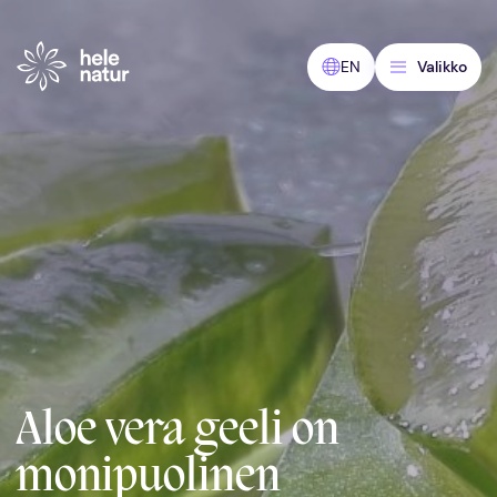
Siirry
sisältöön
EN
Valikko
Aloe vera geeli on
monipuolinen