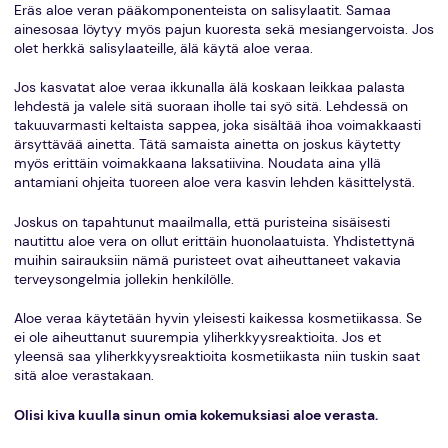
Eräs aloe veran pääkomponenteista on salisylaatit. Samaa
ainesosaa löytyy myös pajun kuoresta sekä mesiangervoista. Jos
olet herkkä salisylaateille, älä käytä aloe veraa.
Jos kasvatat aloe veraa ikkunalla älä koskaan leikkaa palasta
lehdestä ja valele sitä suoraan iholle tai syö sitä. Lehdessä on
takuuvarmasti keltaista sappea, joka sisältää ihoa voimakkaasti
ärsyttävää ainetta. Tätä samaista ainetta on joskus käytetty
myös erittäin voimakkaana laksatiivina. Noudata aina yllä
antamiani ohjeita tuoreen aloe vera kasvin lehden käsittelystä.
Joskus on tapahtunut maailmalla, että puristeina sisäisesti
nautittu aloe vera on ollut erittäin huonolaatuista. Yhdistettynä
muihin sairauksiin nämä puristeet ovat aiheuttaneet vakavia
terveysongelmia jollekin henkilölle.
Aloe veraa käytetään hyvin yleisesti kaikessa kosmetiikassa. Se
ei ole aiheuttanut suurempia yliherkkyysreaktioita. Jos et
yleensä saa yliherkkyysreaktioita kosmetiikasta niin tuskin saat
sitä aloe verastakaan.
Olisi kiva kuulla sinun omia kokemuksiasi aloe verasta.