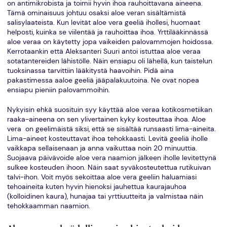
on antimikrobista ja toimii hyvin ihoa rauhoittavana aineena.
Tämä ominaisuus johtuu osaksi aloe veran sisältämistä
salisylaateista. Kun levität aloe vera geeliä ihollesi, huomaat
helposti, kuinka se viilentää ja rauhoittaa ihoa. Yrttilääkinnässä
aloe veraa on käytetty jopa vaikeiden palovammojen hoidossa.
Kerrotaankin että Aleksanteri Suuri antoi istuttaa aloe veraa
sotatantereiden lähistölle. Näin ensiapu oli lähellä, kun taistelun
tuoksinassa tarvittiin lääkitystä haavoihin. Pidä aina
pakastimessa aaloe geeliä jääpalakuutoina. Ne ovat nopea
ensiapu pieniin palovammoihin.
Nykyisin ehkä suosituin syy käyttää aloe veraa kotikosmetiikan
raaka-aineena on sen ylivertainen kyky kosteuttaa ihoa. Aloe
vera on geelimäistä siksi, että se sisältää runsaasti lima-aineita.
Lima-aineet kosteuttavat ihoa tehokkaasti. Levitä geeliä iholle
vaikkapa sellaisenaan ja anna vaikuttaa noin 20 minuuttia.
Suojaava päivävoide aloe vera naamion jälkeen iholle levitettynä
sulkee kosteuden ihoon. Näin saat syväkosteutettua rutikuivan
talvi-ihon. Voit myös sekoittaa aloe vera geeliin haluamiasi
tehoaineita kuten hyvin hienoksi jauhettua kaurajauhoa
(kolloidinen kaura), hunajaa tai yrttiuutteita ja valmistaa näin
tehokkaamman naamion.