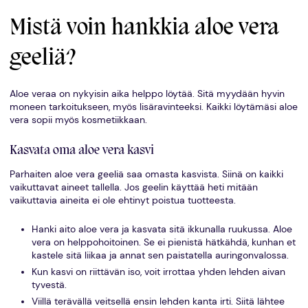
Mistä voin hankkia aloe vera
geeliä?
Aloe veraa on nykyisin aika helppo löytää. Sitä myydään hyvin
moneen tarkoitukseen, myös lisäravinteeksi. Kaikki löytämäsi aloe
vera sopii myös kosmetiikkaan.
Kasvata oma aloe vera kasvi
Parhaiten aloe vera geeliä saa omasta kasvista. Siinä on kaikki
vaikuttavat aineet tallella. Jos geelin käyttää heti mitään
vaikuttavia aineita ei ole ehtinyt poistua tuotteesta.
Hanki aito aloe vera ja kasvata sitä ikkunalla ruukussa. Aloe
vera on helppohoitoinen. Se ei pienistä hätkähdä, kunhan et
kastele sitä liikaa ja annat sen paistatella auringonvalossa.
Kun kasvi on riittävän iso, voit irrottaa yhden lehden aivan
tyvestä.
Viillä terävällä veitsellä ensin lehden kanta irti. Siitä lähtee