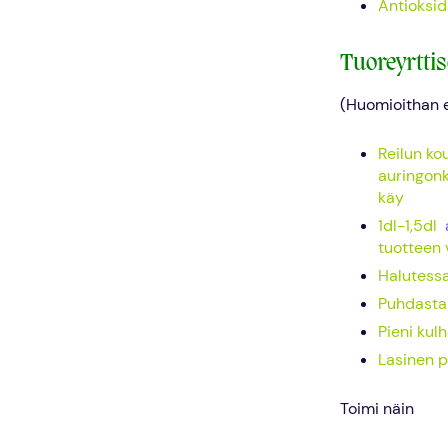
Antioksid
Tuoreyrttis
(Huomioithan e
Reilun ko
auringonk
käy
1dl-1,5dl
tuotteen
Halutessa
Puhdasta 
Pieni kul
Lasinen p
Toimi näin