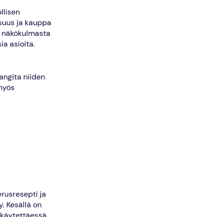
llisen
isuus ja kauppa
in näkökulmasta
a asioita.
vangita niiden
 myös
rusresepti ja
y. Kesällä on
a käytettäessä