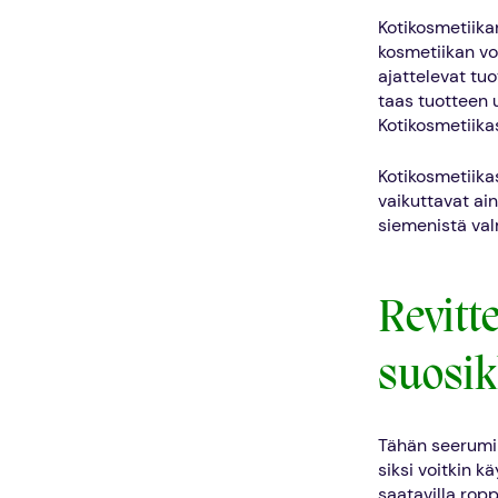
Kotikosmetiikan
kosmetiikan voi
ajattelevat tu
taas tuotteen 
Kotikosmetiika
Kotikosmetiikas
vaikuttavat ain
siemenistä val
Revitt
suosik
Tähän seerumii
siksi voitkin k
saatavilla rop