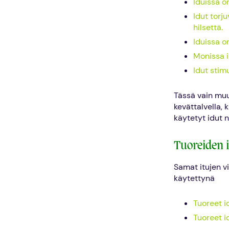
Iduissa o
Idut torj
hilsettä.
Iduissa on
Monissa i
Idut stim
Tässä vain muu
kevättalvella,
käytetyt idut 
Tuoreiden i
Samat itujen vi
käytettynä
Tuoreet id
Tuoreet i