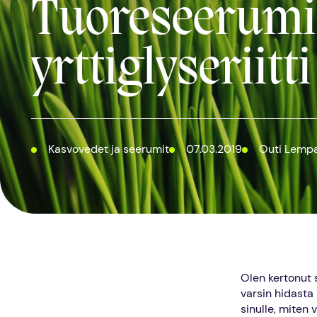
Tuoreseerumi y
yrttiglyseriitti
Kasvovedet ja seerumit
07.03.2019
Outi Lemp
Olen kertonut 
varsin hidasta
sinulle, miten 