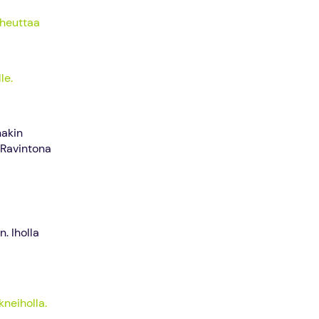
iheuttaa
le.
nakin
 Ravintona
. Iholla
kneiholla.