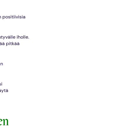
 positiivisia
tyvälle iholle.
tää pitkää
in
si
äytä
en