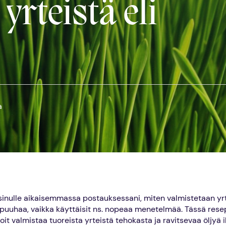
rteistä eli
a
sinulle aikaisemmassa postauksessani, miten valmistetaan yrtt
 puuhaa, vaikka käyttäisit ns. nopeaa menetelmää. Tässä rese
voit valmistaa tuoreista yrteistä tehokasta ja ravitsevaa öljyä 