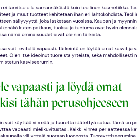
 ei tarvitse olla samannäköistä kuin teollinen kosmetiikka. Teo
teet ja muut tuotteet kehitetään ihan eri lähtökohdista. Teoll
otteen säilyvyyttä, joka lasketaan vuosissa. Kaupan ja myynn
ulkonäkö kuten pakkaus, tuoksu ja tuntuma ovat hyvin olennaisi
ssa nämä ominaisuudet eivät ole niin tärkeitä.
sa voit revitellä vapaasti. Tärkeintä on löytää omat kasvit ja 
eet. Olen itse ideoinut tuoreista yrteistä, sekä mahdollisesti
mistetun kasviseerumin.
ele vapaasti ja löydä omat
kisi tähän perusohjeeseen
n voit käyttää vihreää ja tuoretta idätettyä satoa. Tämä on pe
äyttää vapaasti mielikuvitustasi. Kaikki vihreä periaatteessa kä
pakaupalla villiyrttejä suoraan luonnosta. Tuoreyrttiseerumin