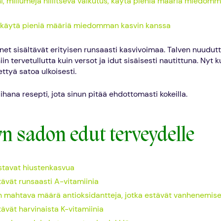
i, miliumeja hillitsevä vaikutus, käytä pieniä määriä miedom
, käytä pieniä määriä miedomman kasvin kanssa
net sisältävät erityisen runsaasti kasvivoimaa. Talven nuudutt
iin tervetullutta kuin versot ja idut sisäisesti nautittuna. Nyt k
ettyä satoa ulkoisesti.
hana resepti, jota sinun pitää ehdottomasti kokeilla.
yn sadon edut terveydelle
stavat hiustenkasvua
ltävät runsaasti A-vitamiinia
n mahtava määrä antioksidantteja, jotka estävät vanhenemis
tävät harvinaista K-vitamiinia