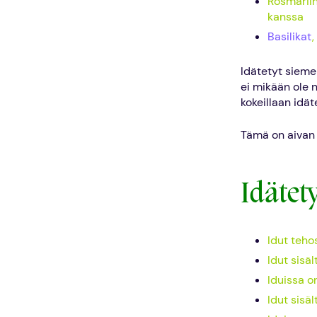
Rosmariin
kanssa
Basilikat
Idätetyt sieme
ei mikään ole n
kokeillaan idät
Tämä on aivan i
Idätet
Idut teho
Idut sisä
Iduissa o
Idut sisäl