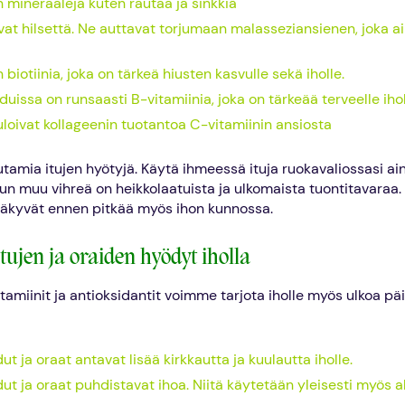
n mineraaleja kuten rautaa ja sinkkiä
uvat hilsettä. Ne auttavat torjumaan malasseziansienen, joka a
 biotiinia, joka on tärkeä hiusten kasvulle sekä iholle.
duissa on runsaasti B-vitamiinia, joka on tärkeää terveelle ihol
uloivat kollageenin tuotantoa C-vitamiinin ansiosta
tamia itujen hyötyjä. Käytä ihmeessä ituja ruokavaliossasi ai
 kun muu vihreä on heikkolaatuista ja ulkomaista tuontitavaraa.
näkyvät ennen pitkää myös ihon kunnossa.
tujen ja oraiden hyödyt iholla
tamiinit ja antioksidantit voimme tarjota iholle myös ulkoa päin
ut ja oraat antavat lisää kirkkautta ja kuulautta iholle.
dut ja oraat puhdistavat ihoa. Niitä käytetään yleisesti myös a