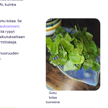
Ai, kuinka
otu kolaa. Se
auksessani
.
ttä rypyt
vaikutukseltaan
titiskejä.
ää nuoruuden
.
Gotu
kolaa
tuoreena