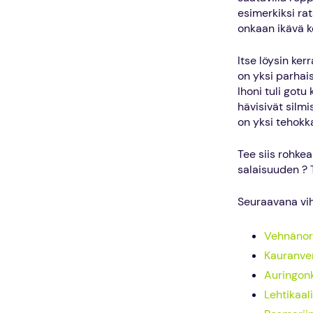
esimerkiksi rat
onkaan ikävä k
Itse löysin ke
on yksi parhais
Ihoni tuli gotu
hävisivät silmi
on yksi tehokk
Tee siis rohkea
salaisuuden ? 
Seuraavana vihr
Vehnänora
Kauranver
Auringonk
Lehtikaali