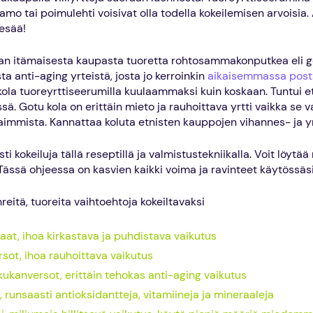
amo tai poimulehti voisivat olla todella kokeilemisen arvoisia. 
esää!
rran itämaisesta kaupasta tuoretta rohtosammakonputkea eli g
ta anti-aging yrteistä, josta jo kerroinkin
aikaisemmassa post
 kola tuoreyrttiseerumilla kuulaammaksi kuin koskaan. Tuntui e
ssä. Gotu kola on erittäin mieto ja rauhoittava yrtti vaikka se 
aimmista. Kannattaa koluta etnisten kauppojen vihannes- ja yrt
sti kokeiluja tällä reseptillä ja valmistustekniikalla. Voit löyt
Tässä ohjeessa on kasvien kaikki voima ja ravinteet käytössäsi
eitä, tuoreita vaihtoehtoja kokeiltavaksi
at, ihoa kirkastava ja puhdistava vaikutus
sot, ihoa rauhoittava vaikutus
ukanversot, erittäin tehokas anti-aging vaikutus
, runsaasti antioksidantteja, vitamiineja ja mineraaleja