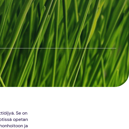
iöljyä. Se on
ptissä opetan
ihonhoitoon ja