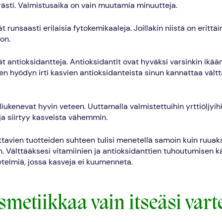
rästi. Valmistusaika on vain muutamia minuutteja.
t runsaasti erilaisia fytokemikaaleja. Joillakin niistä on erittäin
on.
ät antioksidantteja. Antioksidantit ovat hyväksi varsinkin ikään
ken hyödyn irti kasvien antioksidanteista sinun kannattaa vält
liukenevat hyvin veteen. Uuttamalla valmistettuihin yrttiöljyih
ja siirtyy kasveista vähemmin.
ettavien tuotteiden suhteen tulisi menetellä samoin kuin ruuak
n. Välttääksesi vitamiinien ja antioksidanttien tuhoutumisen k
elmiä, jossa kasveja ei kuumenneta.
smetiikkaa vain itseäsi vart