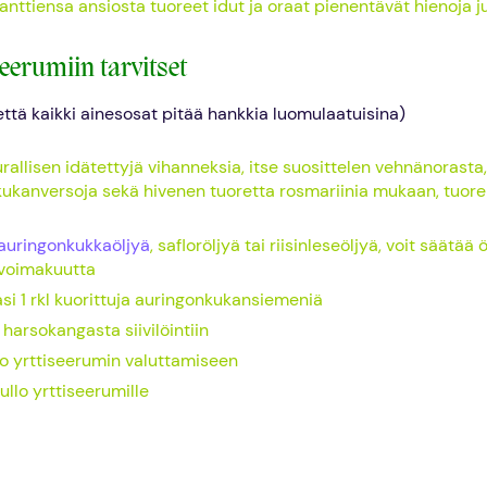
anttiensa ansiosta tuoreet idut ja oraat pienentävät hienoja ju
eerumiin tarvitset
ttä kaikki ainesosat pitää hankkia luomulaatuisina)
urallisen idätettyjä vihanneksia, itse suosittelen vehnänorasta,
ukanversoja sekä hivenen tuoretta rosmariinia mukaan, tuore 
auringonkukkaöljyä
, safloröljyä tai riisinleseöljyä, voit säätää
 voimakuutta
si 1 rkl kuorittuja auringonkukansiemeniä
harsokangasta siivilöintiin
ho yrttiseerumin valuttamiseen
ullo yrttiseerumille