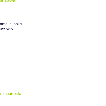
man kasvin
amalle iholle
uitenkin
en muutoksia