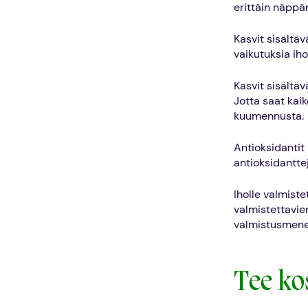
erittäin näppä
Kasvit sisältävä
vaikutuksia iho
Kasvit sisältäv
Jotta saat kai
kuumennusta.
Antioksidantit 
antioksidantte
Iholle valmist
valmistettavie
valmistusmenet
Tee ko