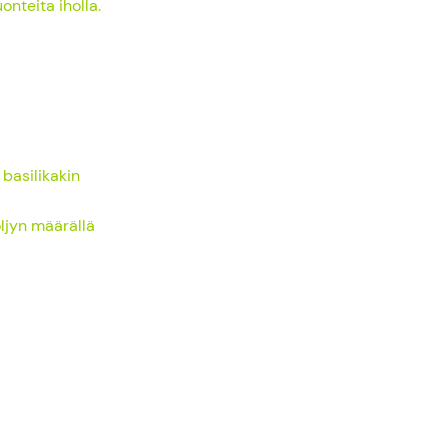
onteita iholla.
basilikakin
 öljyn määrällä