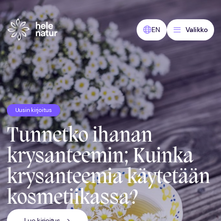
Siirry
sisältöön
EN
Valikko
Uusin kirjoitus
Tunnetko ihanan
krysanteemin; Kuinka
krysanteemia käytetään
kosmetiikassa?
Lue kirjoitus