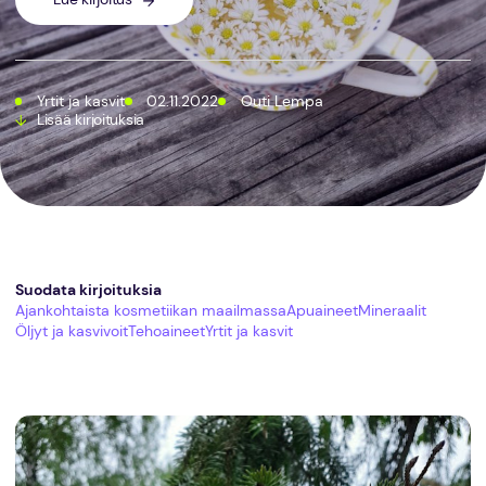
Yrtit ja kasvit
02.11.2022
Outi Lempa
Lisää kirjoituksia
Suodata kirjoituksia
Ajankohtaista kosmetiikan maailmassa
Apuaineet
Mineraalit
Öljyt ja kasvivoit
Tehoaineet
Yrtit ja kasvit