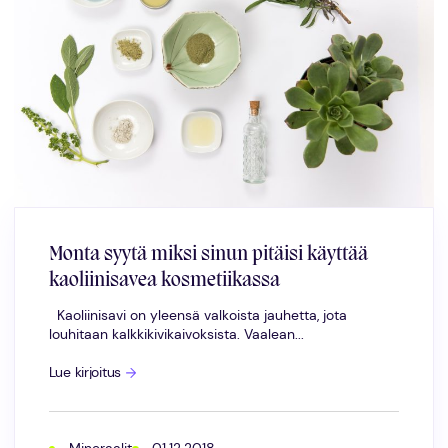
Monta syytä miksi sinun pitäisi käyttää
kaoliinisavea kosmetiikassa
Kaoliinisavi on yleensä valkoista jauhetta, jota
louhitaan kalkkikivikaivoksista. Vaalean...
Monta
Lue kirjoitus
syytä
miksi
sinun
pitäisi
käyttää