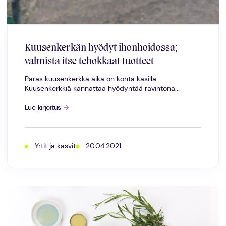
Kuusenkerkän hyödyt ihonhoidossa;
valmista itse tehokkaat tuotteet
Paras kuusenkerkkä aika on kohta käsillä.
Kuusenkerkkiä kannattaa hyödyntää ravintona...
Kuusenkerkän
Lue kirjoitus
hyödyt
ihonhoidossa;
valmista
itse
tehokkaat
Yrtit ja kasvit
20.04.2021
tuotteet