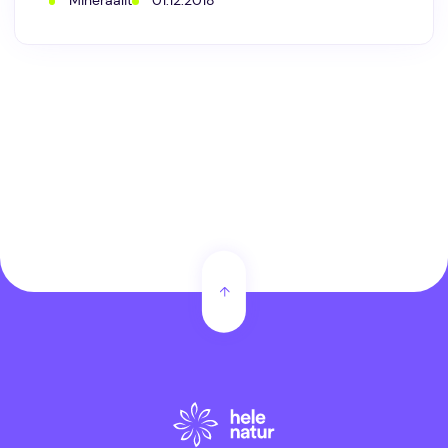
Mineraalit
01.12.2018
kaoliinisavea
kosmetiikassa