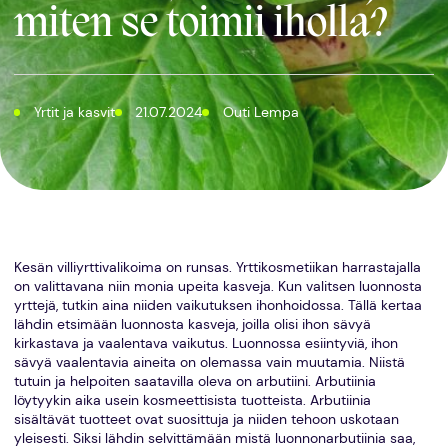
miten se toimii iholla?
Yrtit ja kasvit
21.07.2024
Outi Lempa
Kesän villiyrttivalikoima on runsas. Yrttikosmetiikan harrastajalla
on valittavana niin monia upeita kasveja. Kun valitsen luonnosta
yrttejä, tutkin aina niiden vaikutuksen ihonhoidossa. Tällä kertaa
lähdin etsimään luonnosta kasveja, joilla olisi ihon sävyä
kirkastava ja vaalentava vaikutus. Luonnossa esiintyviä, ihon
sävyä vaalentavia aineita on olemassa vain muutamia. Niistä
tutuin ja helpoiten saatavilla oleva on arbutiini. Arbutiinia
löytyykin aika usein kosmeettisista tuotteista. Arbutiinia
sisältävät tuotteet ovat suosittuja ja niiden tehoon uskotaan
yleisesti. Siksi lähdin selvittämään mistä luonnonarbutiinia saa,