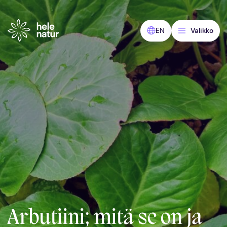
Siirry
sisältöön
EN
Valikko
Arbutiini; mitä se on ja