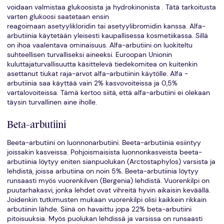
voidaan valmistaa glukoosista ja hydrokinonista . Tätä tarkoitusta
varten glukoosi saatetaan ensin
reagoimaan asetyylikloridin tai asetyylibromidin kanssa. Alfa-
arbutiinia käytetään yleisesti kaupallisessa kosmetiikassa. Sillä
on ihoa vaalentava ominaisuus. Alfa-arbutiini on luokiteltu
suhteellisen turvalliseksi aineeksi. Euroopan Unionin
kuluttajaturvallisuutta käsittelevä tiedekomitea on kuitenkin
asettanut tiukat raja-arvot alfa-arbutiinin käytölle. Alfa -
arbutiinia saa käyttää vain 2% kasvovoiteissa ja 0,5%
vartalovoiteissa. Tämä kertoo siitä, että alfa-arbutiini ei olekaan
täysin turvallinen aine iholle.
Beta-arbutiini
Beeta-arbutiini on luonnonarbutiini. Beeta-arbutiinia esiintyy
joissakin kasveissa. Pohjoismaisista luonnonkasveista beeta-
arbutiinia löytyy eniten sianpuolukan (Arctostaphylos) varsista ja
lehdistä, joissa arbutiina on noin 5%. Beeta-arbutiinia löytyy
runsaasti myös vuorenkilven (Bergenia) lehdistä. Vuorenkilpi on
puutarhakasvi, jonka lehdet ovat vihreitä hyvin aikaisin keväällä.
Joidenkin tutkimusten mukaan vuorenkilpi olisi kaikkein rikkain
arbutiinin lähde. Siinä on havaittu jopa 22% beta-arbutiini
pitoisuuksia. Myös puolukan lehdissä ja varsissa on runsaasti