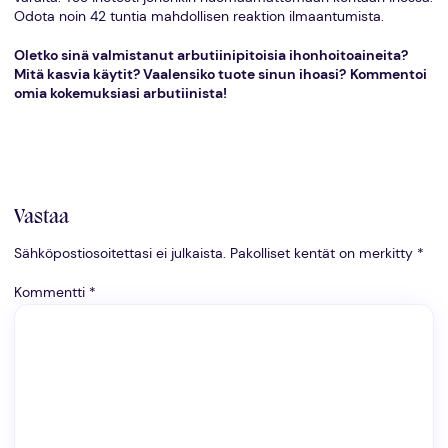
Odota noin 42 tuntia mahdollisen reaktion ilmaantumista.
Oletko sinä valmistanut arbutiinipitoisia ihonhoitoaineita?
Mitä kasvia käytit? Vaalensiko tuote sinun ihoasi?
Kommentoi
omia kokemuksiasi arbutiinista!
Vastaa
Sähköpostiosoitettasi ei julkaista.
Pakolliset kentät on merkitty
*
Kommentti
*