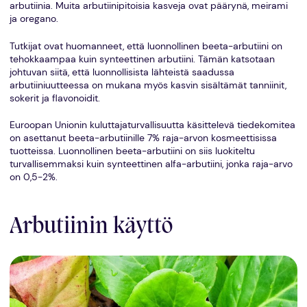
arbutiinia. Muita arbutiinipitoisia kasveja ovat päärynä, meirami
ja oregano.
Tutkijat ovat huomanneet, että luonnollinen beeta-arbutiini on
tehokkaampaa kuin synteettinen arbutiini. Tämän katsotaan
johtuvan siitä, että luonnollisista lähteistä saadussa
arbutiiniuutteessa on mukana myös kasvin sisältämät tanniinit,
sokerit ja flavonoidit.
Euroopan Unionin kuluttajaturvallisuutta käsittelevä tiedekomitea
on asettanut beeta-arbutiinille 7% raja-arvon kosmeettisissa
tuotteissa. Luonnollinen beeta-arbutiini on siis luokiteltu
turvallisemmaksi kuin synteettinen alfa-arbutiini, jonka raja-arvo
on 0,5-2%.
Arbutiinin käyttö