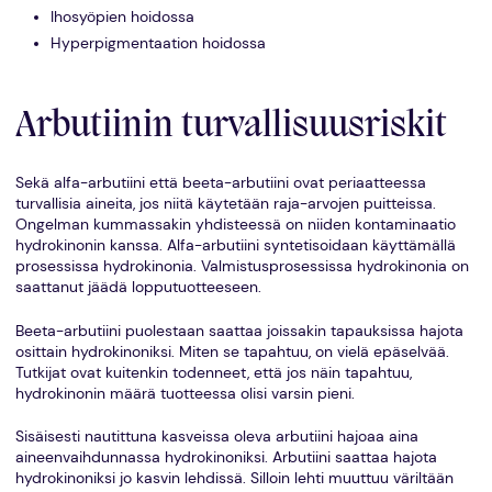
Ihosyöpien hoidossa
Hyperpigmentaation hoidossa
Arbutiinin turvallisuusriskit
Sekä alfa-arbutiini että beeta-arbutiini ovat periaatteessa
turvallisia aineita, jos niitä käytetään raja-arvojen puitteissa.
Ongelman kummassakin yhdisteessä on niiden kontaminaatio
hydrokinonin kanssa. Alfa-arbutiini syntetisoidaan käyttämällä
prosessissa hydrokinonia. Valmistusprosessissa hydrokinonia on
saattanut jäädä lopputuotteeseen.
Beeta-arbutiini puolestaan saattaa joissakin tapauksissa hajota
osittain hydrokinoniksi. Miten se tapahtuu, on vielä epäselvää.
Tutkijat ovat kuitenkin todenneet, että jos näin tapahtuu,
hydrokinonin määrä tuotteessa olisi varsin pieni.
Sisäisesti nautittuna kasveissa oleva arbutiini hajoaa aina
aineenvaihdunnassa hydrokinoniksi. Arbutiini saattaa hajota
hydrokinoniksi jo kasvin lehdissä. Silloin lehti muuttuu väriltään