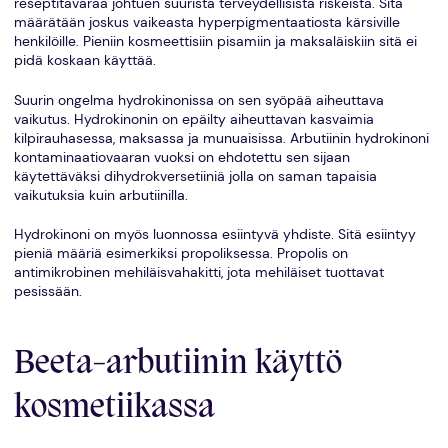
reseptitavaraa johtuen suurista terveydellisistä riskeistä. Sitä
määrätään joskus vaikeasta hyperpigmentaatiosta kärsiville
henkilöille. Pieniin kosmeettisiin pisamiin ja maksaläiskiin sitä ei
pidä koskaan käyttää.
Suurin ongelma hydrokinonissa on sen syöpää aiheuttava
vaikutus. Hydrokinonin on epäilty aiheuttavan kasvaimia
kilpirauhasessa, maksassa ja munuaisissa. Arbutiinin hydrokinoni
kontaminaatiovaaran vuoksi on ehdotettu sen sijaan
käytettäväksi dihydrokversetiiniä jolla on saman tapaisia
vaikutuksia kuin arbutiinilla.
Hydrokinoni on myös luonnossa esiintyvä yhdiste. Sitä esiintyy
pieniä määriä esimerkiksi propoliksessa. Propolis on
antimikrobinen mehiläisvahakitti, jota mehiläiset tuottavat
pesissään.
Beeta-arbutiinin käyttö
kosmetiikassa