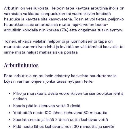
Arbutiini on vesiliukoista. Helpoin tapa käyttää arbutiinia iholla on
valmistaa vaikkapa sianpuolukan tai vuorenkilven lehdistä
hauduke ja käyttää sitä kasvovetenä. Tosin et voi tietää, paljonko
haudukkeessasi on arbutiinia mutta raja-arvo on beeta-
arbutiinin kohdalla niin korkea (7%) että ongelmaa tuskin syntyy.
Toinen, ehkäpä vieläkin helpompi ja luonnollisempi tapa on
murskata vuorenkilven lehti ja levittää se välittömästi kasvoille tai
sinne mistä haluat maksaläiskiä poistaa.
Arbutiiniuutos
Beta-arbutiinia on muinoin eristetty kasveista hauduttamalla.
Löysin vanhan ohjeen, jonka tässä nyt jaan teille.
Pilko ja murskaa 2 desiä vuorenkilven tai sianpuolukanlehtiä
astiaan
Kaada päälle kiehuvaa vettä 3 desiä
Yritä pitää neste 100 lähes kiehuvana 30 minuuttia
Suodata neste ja lisää 3 desiä uutta kiehuvaa vettä
Pidä neste lähes kiehuvana noin 30 minuuttia ja siivilöi