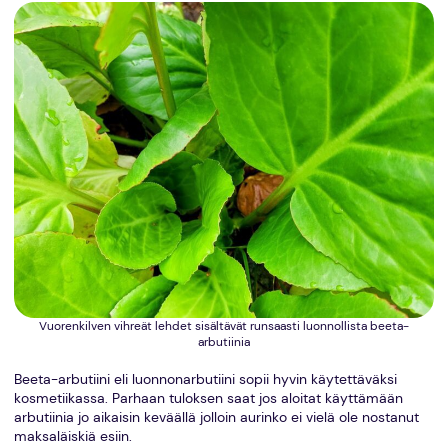
Vuorenkilven vihreät lehdet sisältävät runsaasti luonnollista beeta-
arbutiinia
Beeta-arbutiini eli luonnonarbutiini sopii hyvin käytettäväksi
kosmetiikassa. Parhaan tuloksen saat jos aloitat käyttämään
arbutiinia jo aikaisin keväällä jolloin aurinko ei vielä ole nostanut
maksaläiskiä esiin.