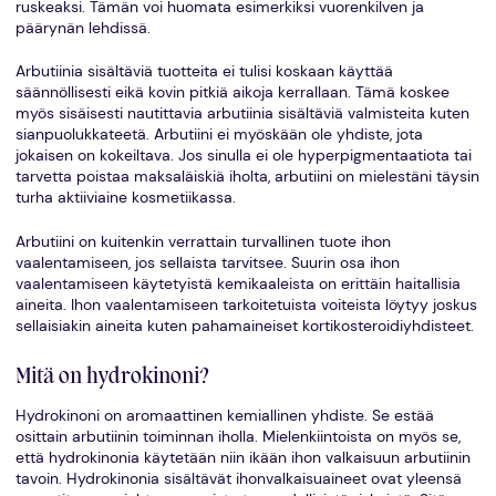
ruskeaksi. Tämän voi huomata esimerkiksi vuorenkilven ja
päärynän lehdissä.
Arbutiinia sisältäviä tuotteita ei tulisi koskaan käyttää
säännöllisesti eikä kovin pitkiä aikoja kerrallaan. Tämä koskee
myös sisäisesti nautittavia arbutiinia sisältäviä valmisteita kuten
sianpuolukkateetä. Arbutiini ei myöskään ole yhdiste, jota
jokaisen on kokeiltava. Jos sinulla ei ole hyperpigmentaatiota tai
tarvetta poistaa maksaläiskiä iholta, arbutiini on mielestäni täysin
turha aktiiviaine kosmetiikassa.
Arbutiini on kuitenkin verrattain turvallinen tuote ihon
vaalentamiseen, jos sellaista tarvitsee. Suurin osa ihon
vaalentamiseen käytetyistä kemikaaleista on erittäin haitallisia
aineita. Ihon vaalentamiseen tarkoitetuista voiteista löytyy joskus
sellaisiakin aineita kuten pahamaineiset kortikosteroidiyhdisteet.
Mitä on hydrokinoni?
Hydrokinoni on aromaattinen kemiallinen yhdiste. Se estää
osittain arbutiinin toiminnan iholla. Mielenkiintoista on myös se,
että hydrokinonia käytetään niin ikään ihon valkaisuun arbutiinin
tavoin. Hydrokinonia sisältävät ihonvalkaisuaineet ovat yleensä