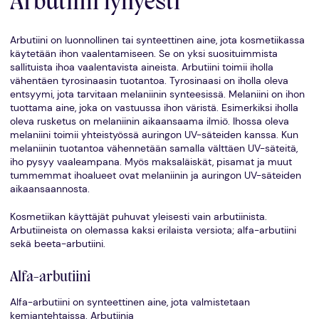
Arbutiini lyhyesti
Arbutiini on luonnollinen tai synteettinen aine, jota kosmetiikassa
käytetään ihon vaalentamiseen. Se on yksi suosituimmista
sallituista ihoa vaalentavista aineista. Arbutiini toimii iholla
vähentäen tyrosinaasin tuotantoa. Tyrosinaasi on iholla oleva
entsyymi, jota tarvitaan melaniinin synteesissä. Melaniini on ihon
tuottama aine, joka on vastuussa ihon väristä. Esimerkiksi iholla
oleva rusketus on melaniinin aikaansaama ilmiö. Ihossa oleva
melaniini toimii yhteistyössä auringon UV-säteiden kanssa. Kun
melaniinin tuotantoa vähennetään samalla välttäen UV-säteitä,
iho pysyy vaaleampana. Myös maksaläiskät, pisamat ja muut
tummemmat ihoalueet ovat melaniinin ja auringon UV-säteiden
aikaansaannosta.
Kosmetiikan käyttäjät puhuvat yleisesti vain arbutiinista.
Arbutiineista on olemassa kaksi erilaista versiota; alfa-arbutiini
sekä beeta-arbutiini.
Alfa-arbutiini
Alfa-arbutiini on synteettinen aine, jota valmistetaan
kemiantehtaissa. Arbutiinia