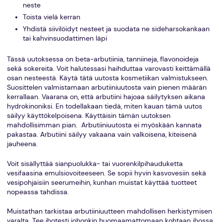
neste
Toista vielä kerran
Yhdistä siivilöidyt nesteet ja suodata ne sideharsokankaan
tai kahvinsuodattimen läpi
Tässä uutoksessa on beta-arbutiinia, tanniineja, flavonoideja
sekä sokereita. Voit halutessasi haihduttaa varovasti keittämällä
osan nesteestä. Käytä tätä uutosta kosmetiikan valmistukseen.
Suosittelen valmistamaan arbutiiniuutosta vain pienen määrän
kerrallaan. Vaarana on, että arbutiini hajoaa säilytyksen aikana
hydrokinoniksi. En todellakaan tiedä, miten kauan tämä uutos
säilyy käyttökelpoisena. Käyttäisin tämän uutoksen
mahdollisimman pian. Arbutiiniuutosta ei myöskään kannata
pakastaa. Arbutiini säilyy vakaana vain valkoisena, kiteisenä
jauheena.
Voit sisällyttää sianpuolukka- tai vuorenkilpihauduketta
vesifaasina emulsiovoiteeseen. Se sopii hyvin kasvovesiin sekä
vesipohjaisiin seerumeihin, kunhan muistat käyttää tuotteet
nopeassa tahdissa.
Muistathan tarkistaa arbutiiniuutteen mahdollisen herkistymisen
varalta. Tee ihotesti johonkin huomaamattomaan kohtaan ihossa.