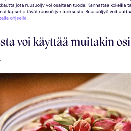
kautta jota ruusuöljy voi osaltaan tuoda. Kannattaa kokeilla tä
at lapset pitävät ruusuöljyn tuoksusta. Ruusuöljyä voit uuttaa
tällä ohjeella
.
ta voi käyttää muitakin osi
a