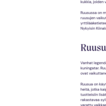
kukkia, joiden v
Ruusussa on my
ruusujen vaikut
yrttilääketiet
Nykyisin Kiina
Ruusul
Vanhat legenda
kuningatar. Ru
ovat vaikutta
Ruusua on käyt
heitä, jotka k
tuotteisiin lis
rakastavaa syli
varattu vaikka