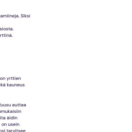
amiineja. Siksi
siosta.
ttinä.
on yrttien
sekä kauneus
 Ruusu auttaa
nmukaisiin
ita äidin
i on usein
si tarvitsee