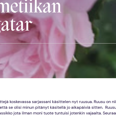
metiikan
gatar
ttejä koskevassa sarjassani käsittelen nyt ruusua. Ruusu on ni
ttä se olisi minun pitänyt käsitellä jo aikapäiviä sitten. Ruus
ssikko jota ilman moni tuote tuntuisi jotenkin vajaalta. Seura