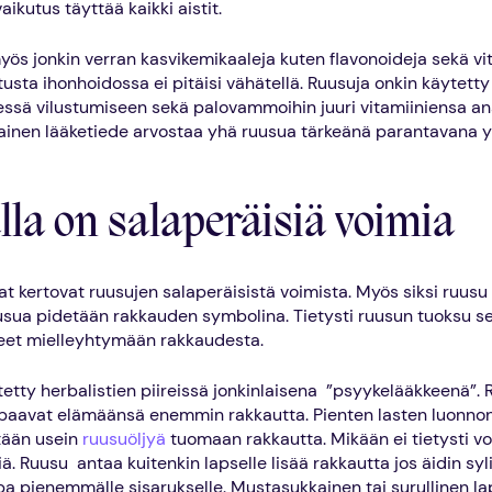
aikutus täyttää kaikki aistit.
ös jonkin verran kasvikemikaaleja kuten flavonoideja sekä vit
usta ihonhoidossa ei pitäisi vähätellä. Ruusuja onkin käytetty
eessä vilustumiseen sekä palovammoihin juuri vitamiiniensa an
lainen lääketiede arvostaa yhä ruusua tärkeänä parantavana yr
la on salaperäisiä voimia
t kertovat ruusujen salaperäisistä voimista. Myös siksi ruusu 
usua pidetään rakkauden symbolina. Tietysti ruusun tuoksu 
neet mielleyhtymään rakkaudesta.
etty herbalistien piireissä jonkinlaisena ”psyykelääkkeenä”.
aipaavat elämäänsä enemmin rakkautta. Pienten lasten luonno
ätään usein
ruusuöljyä
tuomaan rakkautta. Mikään ei tietysti vo
ä. Ruusu antaa kuitenkin lapselle lisää rakkautta jos äidin syl
pa pienemmälle sisarukselle. Mustasukkainen tai surullinen lap