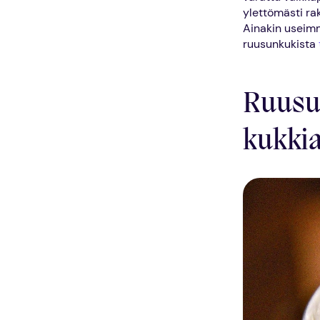
ylettömästi rak
Ainakin useimm
ruusunkukista
Ruusus
kukki