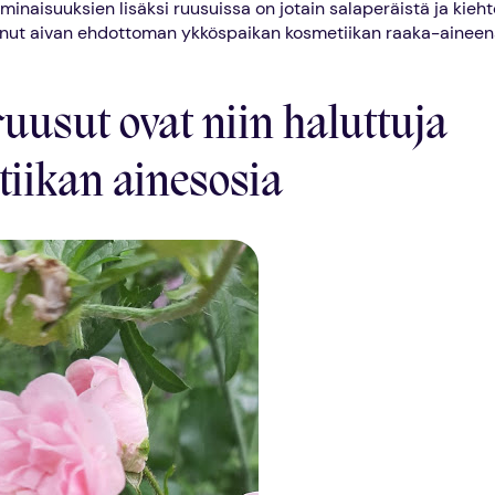
minaisuuksien lisäksi ruusuissa on jotain salaperäistä ja kiehto
anut aivan ehdottoman ykköspaikan kosmetiikan raaka-aineen
ruusut ovat niin haluttuja
iikan ainesosia