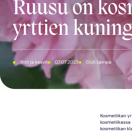
Ruusu on kos
yrttien kunin
Yrtit ja kasvit
07.07.2025
Outi Lempa
Kosmetiikan yr
kosmetiikassa e
kosmetiikan kla