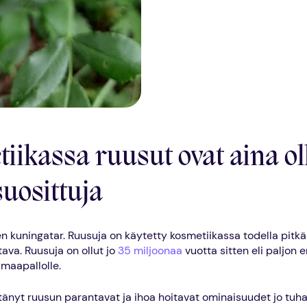
iikassa ruusut ovat aina ol
suosittuja
en kuningatar. Ruusuja on käytetty kosmetiikassa todella pitk
tava. Ruusuja on ollut jo
35 miljoonaa
vuotta sitten eli paljon
maapallolle.
tänyt ruusun parantavat ja ihoa hoitavat ominaisuudet jo tuh