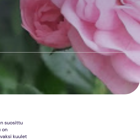
in suosittu
u on
avaksi kuulet