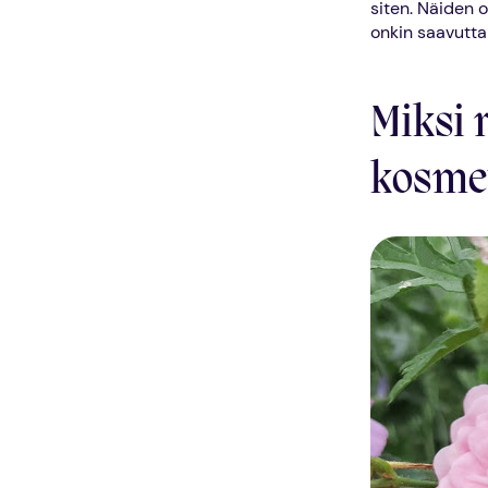
siten. Näiden o
onkin saavutt
Miksi 
kosmet