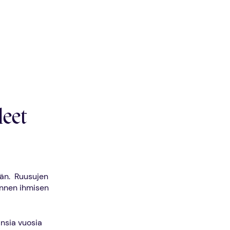
leet
ään. Ruusujen
 ennen ihmisen
ansia vuosia